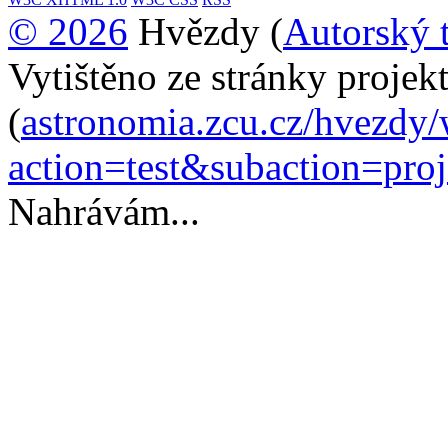
© 2026
Hvězdy (
Autorský 
Vytištěno ze stránky proje
(
astronomia.zcu.cz/hvezdy
action=test&subaction=pro
Nahrávám...