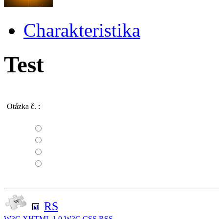
Charakteristika
Test
Otázka č.
:
RS
W3C
XHTML 1.0
W3C
CSS
RSS