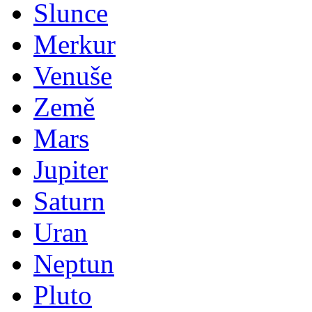
Slunce
Merkur
Venuše
Země
Mars
Jupiter
Saturn
Uran
Neptun
Pluto