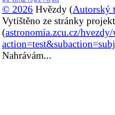
W3C
XHTML 1.0
W3C
CSS
RSS
© 2026
Hvězdy (
Autorský 
Vytištěno ze stránky proje
(
astronomia.zcu.cz/hvezdy
action=test&subaction=su
Nahrávám...