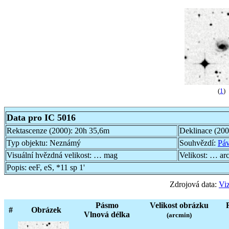
(
1
)
Data pro IC 5016
Rektascenze (2000):
20h 35,6m
Deklinace (20
Typ objektu:
Neznámý
Souhvězdí:
Pá
Visuální hvězdná velikost:
… mag
Velikost:
… ar
Popis:
eeF, eS, *11 sp 1'
Zdrojová data:
Viz
Pásmo
Velikost obrázku
#
Obrázek
Vlnová délka
(arcmin)