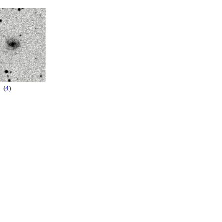
(
4
)