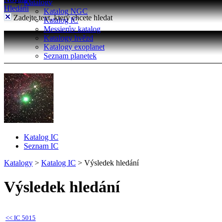
Katalogy
Hledání
Katalog NGC
Zadejte text, který chcete hledat
Katalog IC
Messierův katalog
Katalogy hvězd
Katalogy exoplanet
Seznam planetek
Katalog IC
Seznam IC
Katalogy
>
Katalog IC
>
Výsledek hledání
Výsledek hledání
<<
IC 5015