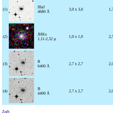
IIIaJ
(1)
3,0 x 3,0
1,
4680 Å
JHKs
(2)
1,0 x 1,0
2,
1,11-2,32 µ
R
(3)
2,7 x 2,7
2,
6400 Å
B
(4)
2,7 x 2,7
2,
4400 Å
Zpět