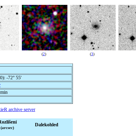
(
2
)
(
3
)
00):
-72° 55'
v
cmin
ieR archive server
Rozlišení
Dalekohled
(arcsec)