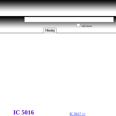
celá slova
IC 5016
IC 5017
>>