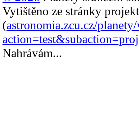
Vytištěno ze stránky projek
(
astronomia.zcu.cz/planety
action=test&subaction=pro
Nahrávám...