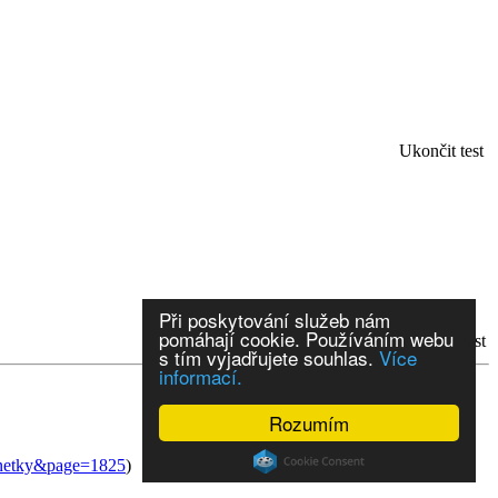
Ukončit test
Při poskytování služeb nám
pomáhají cookie. Používáním webu
..další
Vyhodnotit test
s tím vyjadřujete souhlas.
Více
informací.
Rozumím
lanetky&page=1825
)