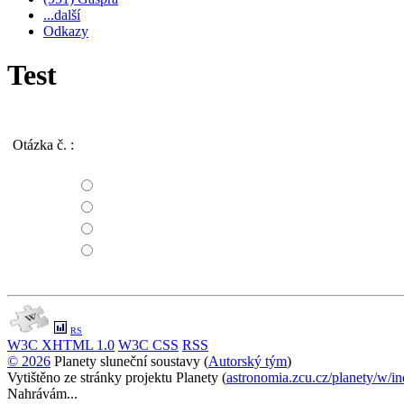
...další
Odkazy
Test
Otázka č.
:
RS
W3C
XHTML 1.0
W3C
CSS
RSS
© 2026
Planety sluneční soustavy (
Autorský tým
)
Cookie Consent plugin for the EU cookie l
Vytištěno ze stránky projektu Planety (
astronomia.zcu.cz/planety/w/
Nahrávám...