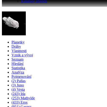
Katalogy objektů
Planetky
Dráhy
Vlastnosti
Vznik a vývoj
Seznam
Hledání
Statistika
Analýza
Pojmenování
(2) Pallas
(3) Juno
(4) Vesta
(243) Ida
(253) Mathylde
(433) Eros
(951) Gaspra