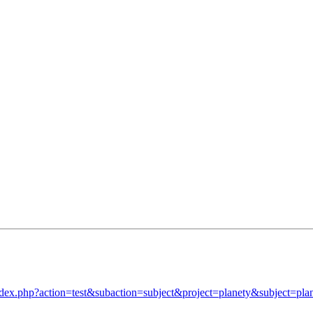
aw
index.php?action=test&subaction=subject&project=planety&subject=p