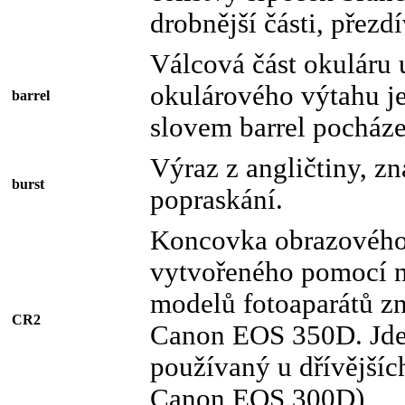
drobnější části, přezd
Válcová část okuláru 
okulárového výtahu j
barrel
slovem barrel pocháze
Výraz z angličtiny, z
burst
popraskání.
Koncovka obrazovéh
vytvořeného pomocí n
modelů fotoaparátů z
CR2
Canon EOS 350D. Jde
používaný u dřívějšíc
Canon EOS 300D)