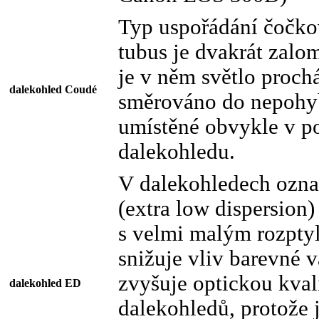
Typ uspořádání čočko
tubus je dvakrát zalo
je v něm světlo proch
dalekohled Coudé
směrováno do nepohyb
umístěné obvykle v p
dalekohledu.
V dalekohledech ozn
(extra low dispersion)
s velmi malým rozptyl
snižuje vliv barevné 
zvyšuje optickou kval
dalekohled ED
dalekohledů, protože 