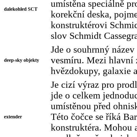
umístěna speciálně pr
dalekohled SCT
korekční deska, pojm
konstruktérovi Schmid
slov Schmidt Cassegra
Jde o souhrnný název
vesmíru. Mezi hlavní 
deep-sky objekty
hvězdokupy, galaxie 
Je cizí výraz pro pro
jde o celkem jednodu
umístěnou před ohnis
Této čočce se říká Ba
extender
konstruktéra. Mohou al