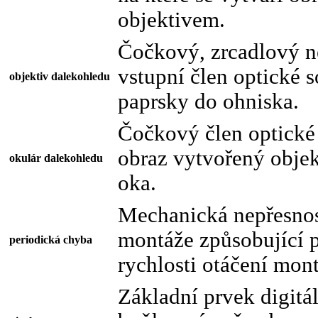
objektivem.
Čočkový, zrcadlový 
vstupní člen optické s
objektiv dalekohledu
paprsky do ohniska.
Čočkový člen optické 
obraz vytvořený obje
okulár dalekohledu
oka.
Mechanická nepřesno
montáže způsobující p
periodická chyba
rychlosti otáčení mon
Základní prvek digitál