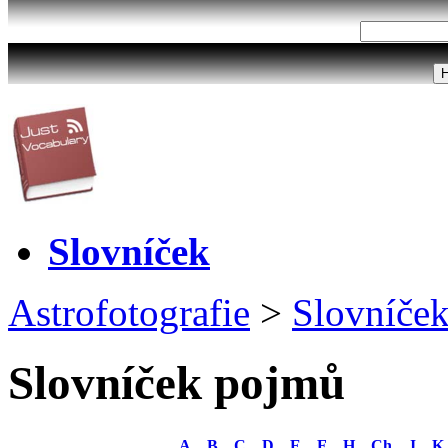
Slovníček
Astrofotografie
>
Slovníče
Slovníček pojmů
A
B
C
D
E
F
H
Ch
J
K