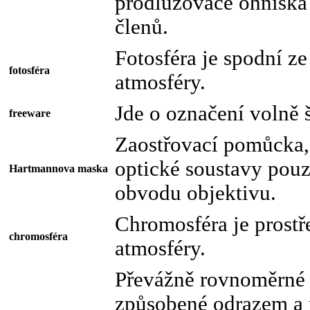
prodlužovače ohniska 
členů.
Fotosféra je spodní ze 
fotosféra
atmosféry.
Jde o označení volně š
freeware
Zaostřovací pomůcka, 
optické soustavy pouz
Hartmannova maska
obvodu objektivu.
Chromosféra je prostře
chromosféra
atmosféry.
Převážně rovnoměrné 
způsobené odrazem a 