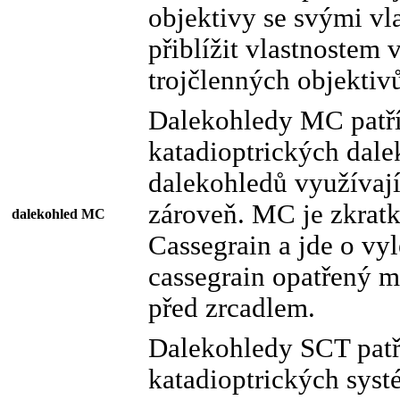
objektivy se svými v
přiblížit vlastnostem 
trojčlenných objektiv
Dalekohledy MC patří
katadioptrických dale
dalekohledů využívají
zároveň. MC je zkrat
dalekohled MC
Cassegrain a jde o vy
cassegrain opatřený 
před zrcadlem.
Dalekohledy SCT patř
katadioptrických syst