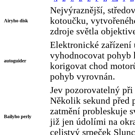
Nejvýraznější, středo
kotoučku, vytvořené
Airyho disk
zdroje světla objekti
Elektronické zařízení
vyhodnocovat pohyb h
autoguider
korigovat chod motorů
pohyb vyrovnán.
Jev pozorovatelný při
Několik sekund před 
zatmění probleskuje s
Bailyho perly
již jen údolími na okr
celistvý srpeček Slunc