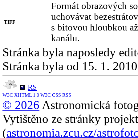
Formát obrazových so
uchovávat bezestráto
TIFF
s bitovou hloubkou a
kanálu.
Stránka byla naposledy edi
Stránka byla od 15. 1. 201
RS
W3C
XHTML 1.0
W3C
CSS
RSS
© 2026
Astronomická fotogr
Vytištěno ze stránky projek
(
astronomia.zcu.cz/astrofot