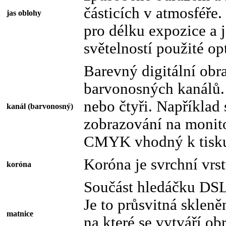
částicích v atmosféře. 
jas oblohy
pro délku expozice a j
světelností použité op
Barevný digitální obra
barvonosných kanálů. 
nebo čtyři. Napříkla
kanál (barvonosný)
zobrazování na monito
CMYK vhodný k tisk
Koróna je svrchní vrst
koróna
Součást hledáčku DSL
Je to průsvitná skleně
matnice
na které se vytváří ob