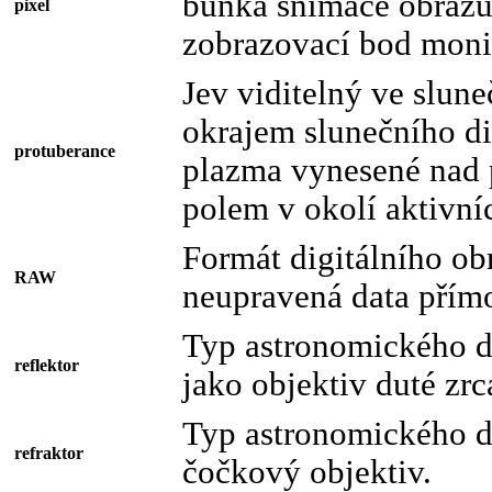
buňka snímače obrazu
pixel
zobrazovací bod moni
Jev viditelný ve slun
okrajem slunečního di
protuberance
plazma vynesené nad
polem v okolí aktivníc
Formát digitálního ob
RAW
neupravená data přím
Typ astronomického d
reflektor
jako objektiv duté zrc
Typ astronomického d
refraktor
čočkový objektiv.