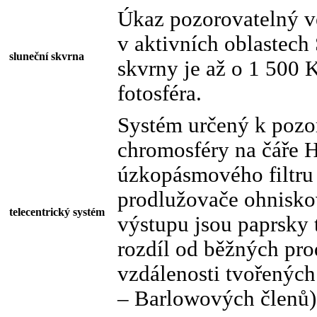
Úkaz pozorovatelný ve
v aktivních oblastech 
sluneční skvrna
skvrny je až o 1 500 K
fotosféra.
Systém určený k pozo
chromosféry na čáře 
úzkopásmového filtru 
prodlužovače ohniskov
telecentrický systém
výstupu jsou paprsky
rozdíl od běžných pr
vzdálenosti tvořenýc
– Barlowových členů)