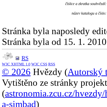
číslice a zkratka souhvězdí:
název katalogu a číslo:
Stránka byla naposledy edi
Stránka byla od 15. 1. 201
RS
W3C
XHTML 1.0
W3C
CSS
RSS
© 2026
Hvězdy (
Autorský 
Vytištěno ze stránky proje
(
astronomia.zcu.cz/hvezdy/
a-simbad
)