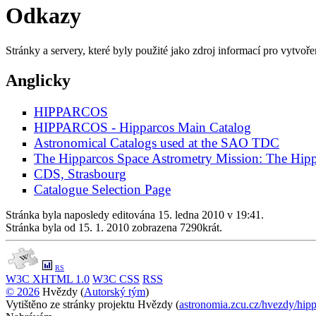
Odkazy
Stránky a servery, které byly použité jako zdroj informací pro vyt
Anglicky
HIPPARCOS
HIPPARCOS - Hipparcos Main Catalog
Astronomical Catalogs used at the SAO TDC
The Hipparcos Space Astrometry Mission: The Hipp
CDS, Strasbourg
Catalogue Selection Page
Stránka byla naposledy editována 15. ledna 2010 v 19:41.
Stránka byla od 15. 1. 2010 zobrazena 7290krát.
RS
W3C
XHTML 1.0
W3C
CSS
RSS
© 2026
Hvězdy (
Autorský tým
)
Cookie Consent plugin for the EU cookie l
Vytištěno ze stránky projektu Hvězdy (
astronomia.zcu.cz/hvezdy/hip