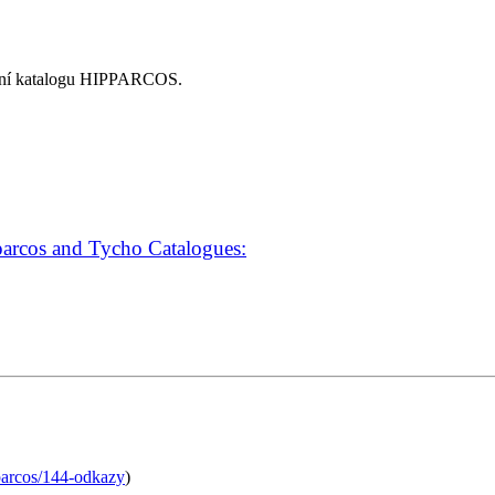
voření katalogu HIPPARCOS.
arcos and Tycho Catalogues:
aw
parcos/144-odkazy
)