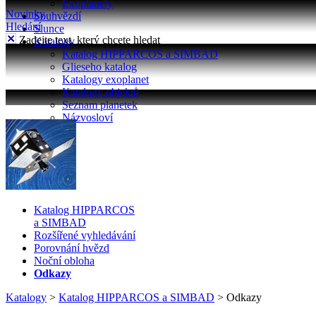
Exoplanety
Novinky
Souhvězdí
Hledání
Slunce
Zadejte text, který chcete hledat
Katalogy
Katalog HIPPARCOS a SIMBAD
Glieseho katalog
Katalogy exoplanet
Katalogy objektů
Seznam planetek
Názvosloví
Katalog HIPPARCOS
a SIMBAD
Rozšířené vyhledávání
Porovnání hvězd
Noční obloha
Odkazy
Katalogy
>
Katalog HIPPARCOS a SIMBAD
>
Odkazy