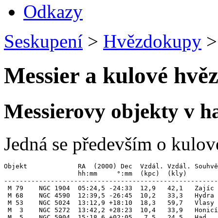
Odkazy
Seskupení
>
Hvězdokupy
>
Messier a kulové hvě
Messierovy objekty v h
Jedná se především o kulo
Objekt             RA  (2000) Dec  Vzdál. Vzdál. Souhvě
                   hh:mm     °:mm  (kpc)  (kly)  

-------------------------------------------------------
 M 79    NGC 1904  05:24,5 -24:33  12,9   42,1   Zajíc 
 M 68    NGC 4590  12:39,5 -26:45  10,2   33,3   Hydra 
 M 53    NGC 5024  13:12,9 +18:10  18,3   59,7   Vlasy 
 M  3    NGC 5272  13:42,2 +28:23  10,4   33,9   Honicí
 M  5    NGC 5904  15:18,6 +02:05   7,5   24,5   Had   