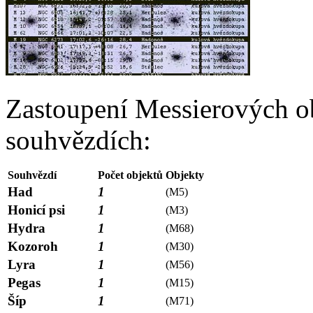
Zastoupení Messierových ob
souhvězdích:
Souhvězdí
Počet objektů
Objekty
Had
1
(M5)
Honicí psi
1
(M3)
Hydra
1
(M68)
Kozoroh
1
(M30)
Lyra
1
(M56)
Pegas
1
(M15)
Šíp
1
(M71)