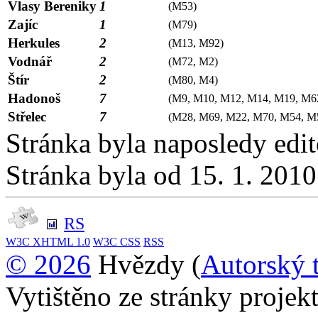
Vlasy Bereniky
1
(M53)
Zajíc
1
(M79)
Herkules
2
(M13, M92)
Vodnář
2
(M72, M2)
Štír
2
(M80, M4)
Hadonoš
7
(M9, M10, M12, M14, M19, M6
Střelec
7
(M28, M69, M22, M70, M54, M
Stránka byla naposledy edi
Stránka byla od 15. 1. 201
RS
W3C
XHTML 1.0
W3C
CSS
RSS
© 2026
Hvězdy (
Autorský 
Vytištěno ze stránky proje