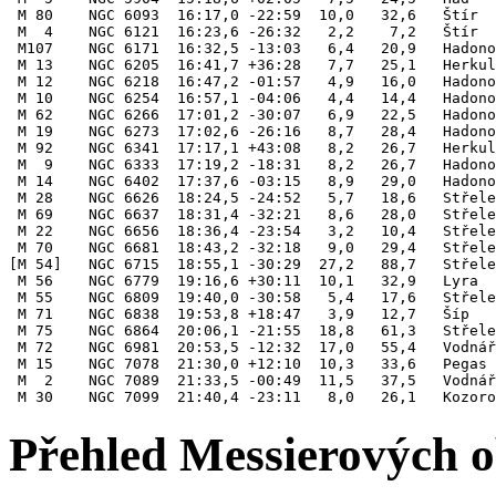
 M 80    NGC 6093  16:17,0 -22:59  10,0   32,6   Štír  
 M  4    NGC 6121  16:23,6 -26:32   2,2    7,2   Štír  
 M107    NGC 6171  16:32,5 -13:03   6,4   20,9   Hadono
 M 13    NGC 6205  16:41,7 +36:28   7,7   25,1   Herkul
 M 12    NGC 6218  16:47,2 -01:57   4,9   16,0   Hadono
 M 10    NGC 6254  16:57,1 -04:06   4,4   14,4   Hadono
 M 62    NGC 6266  17:01,2 -30:07   6,9   22,5   Hadono
 M 19    NGC 6273  17:02,6 -26:16   8,7   28,4   Hadono
 M 92    NGC 6341  17:17,1 +43:08   8,2   26,7   Herkul
 M  9    NGC 6333  17:19,2 -18:31   8,2   26,7   Hadono
 M 14    NGC 6402  17:37,6 -03:15   8,9   29,0   Hadono
 M 28    NGC 6626  18:24,5 -24:52   5,7   18,6   Střele
 M 69    NGC 6637  18:31,4 -32:21   8,6   28,0   Střele
 M 22    NGC 6656  18:36,4 -23:54   3,2   10,4   Střele
 M 70    NGC 6681  18:43,2 -32:18   9,0   29,4   Střele
[M 54]   NGC 6715  18:55,1 -30:29  27,2   88,7   Střele
 M 56    NGC 6779  19:16,6 +30:11  10,1   32,9   Lyra  
 M 55    NGC 6809  19:40,0 -30:58   5,4   17,6   Střele
 M 71    NGC 6838  19:53,8 +18:47   3,9   12,7   Šíp   
 M 75    NGC 6864  20:06,1 -21:55  18,8   61,3   Střele
 M 72    NGC 6981  20:53,5 -12:32  17,0   55,4   Vodnář
 M 15    NGC 7078  21:30,0 +12:10  10,3   33,6   Pegas 
 M  2    NGC 7089  21:33,5 -00:49  11,5   37,5   Vodnář
Přehled Messierových o