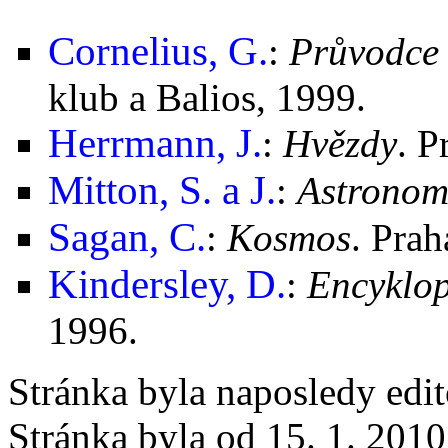
Cornelius, G.
:
Průvodce
klub a Balios, 1999.
Herrmann, J.
:
Hvězdy
. P
Mitton, S. a J.
:
Astronom
Sagan, C.
:
Kosmos
. Prah
Kindersley, D.
:
Encyklop
1996.
Stránka byla naposledy edi
Stránka byla od 15. 1. 201