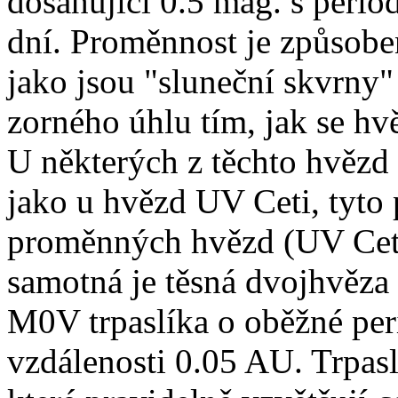
dosahující 0.5 mag. s peri
dní. Proměnnost je způsob
jako jsou "sluneční skvrny"
zorného úhlu tím, jak se hv
U některých z těchto hvězd
jako u hvězd UV Ceti, tyto
proměnných hvězd (UV Ceti
samotná je těsná dvojhvěza 
M0V trpaslíka o oběžné per
vzdálenosti 0.05 AU. Trpasl