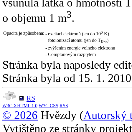
vsunula látka o hmotnosti 1
3
o objemu 1 m
.
6
Opacita je způsobena:
- excitací elektronů (jen do 10
K)
- fotoionizací atomu (jen do T
)
Krit
- zvýšením energie volného elektronu
- Comptonovým rozptylem
Stránka byla naposledy edi
Stránka byla od 15. 1. 201
RS
W3C
XHTML 1.0
W3C
CSS
RSS
© 2026
Hvězdy (
Autorský 
Vytištěno ze stránky proje