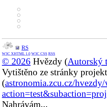
RS
W3C
XHTML 1.0
W3C
CSS
RSS
© 2026
Hvězdy (
Autorský 
Vytištěno ze stránky proje
(
astronomia.zcu.cz/hvezdy
action=test&subaction=pr
Nahrávám...