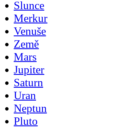
Slunce
Merkur
Venuše
Země
Mars
Jupiter
Saturn
Uran
Neptun
Pluto