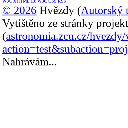
W3C
XHTML 1.0
W3C
CSS
RSS
© 2026
Hvězdy (
Autorský 
Vytištěno ze stránky proje
(
astronomia.zcu.cz/hvezdy
action=test&subaction=pr
Nahrávám...