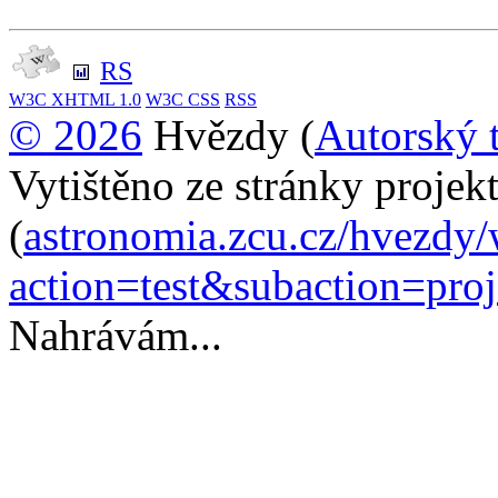
RS
W3C
XHTML 1.0
W3C
CSS
RSS
© 2026
Hvězdy (
Autorský 
Vytištěno ze stránky proje
(
astronomia.zcu.cz/hvezdy
action=test&subaction=pro
Nahrávám...