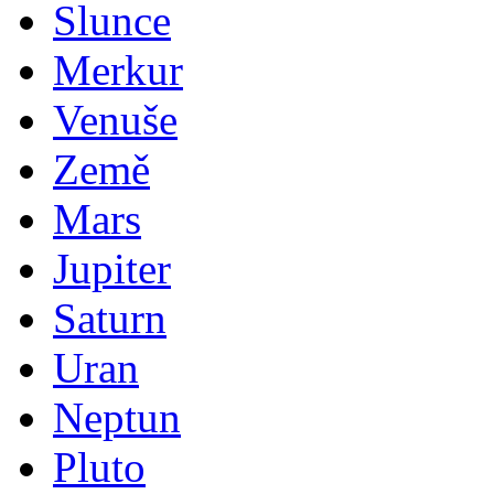
Slunce
Merkur
Venuše
Země
Mars
Jupiter
Saturn
Uran
Neptun
Pluto