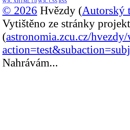
W3C
XHTML 1.0
W3C
CSS
RSS
© 2026
Hvězdy (
Autorský 
Vytištěno ze stránky proje
(
astronomia.zcu.cz/hvezdy
action=test&subaction=su
Nahrávám...