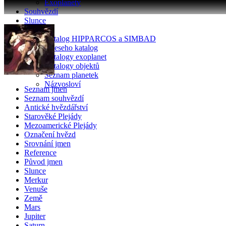
Exoplanety
Souhvězdí
Slunce
Katalogy
Katalog HIPPARCOS a SIMBAD
Glieseho katalog
Katalogy exoplanet
Katalogy objektů
Seznam planetek
Názvosloví
Seznam jmen
Seznam souhvězdí
Antické hvězdářství
Starověké Plejády
Mezoamerické Plejády
Označení hvězd
Srovnání jmen
Reference
Původ jmen
Slunce
Merkur
Venuše
Země
Mars
Jupiter
Saturn