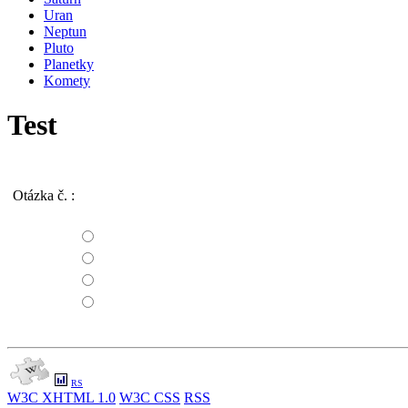
Uran
Neptun
Pluto
Planetky
Komety
Test
Otázka č.
:
RS
W3C
XHTML 1.0
W3C
CSS
RSS