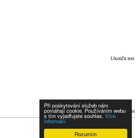
Ukončit test
Při poskytování služeb nám
pomáhají cookie. Používáním webu
..další
Vyhodnotit test
s tím vyjadřujete souhlas.
Více
informací.
Rozumím