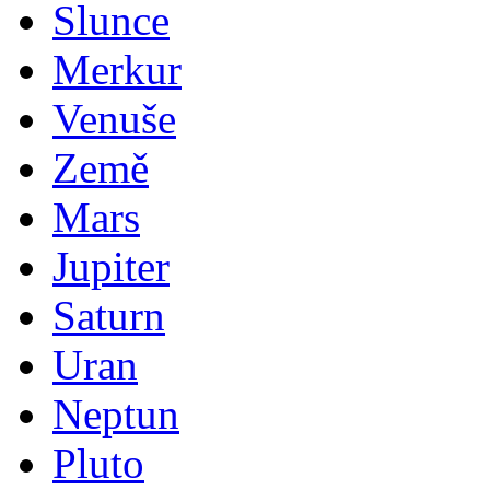
Slunce
Merkur
Venuše
Země
Mars
Jupiter
Saturn
Uran
Neptun
Pluto