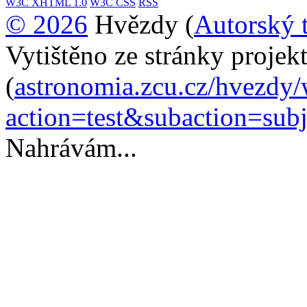
W3C
XHTML 1.0
W3C
CSS
RSS
© 2026
Hvězdy (
Autorský 
Vytištěno ze stránky proje
(
astronomia.zcu.cz/hvezdy
action=test&subaction=su
Nahrávám...