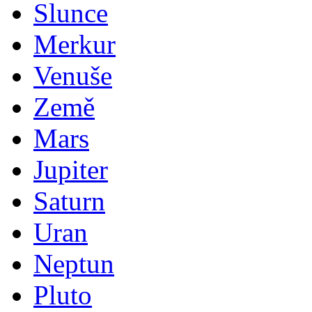
Slunce
Merkur
Venuše
Země
Mars
Jupiter
Saturn
Uran
Neptun
Pluto