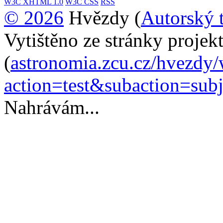
W3C
XHTML 1.0
W3C
CSS
RSS
© 2026
Hvězdy (
Autorský 
Vytištěno ze stránky proje
(
astronomia.zcu.cz/hvezdy
action=test&subaction=su
Nahrávám...