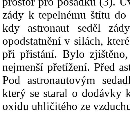
prostor pro posádku (3). Uv
zády k tepelnému štítu do 
kdy astronaut seděl zád
opodstatnění v silách, které
při přistání. Bylo zjištěn
nejmenší přetížení. Před as
Pod astronautovým sedadl
který se staral o dodávky ky
oxidu uhličitého ze vzduch