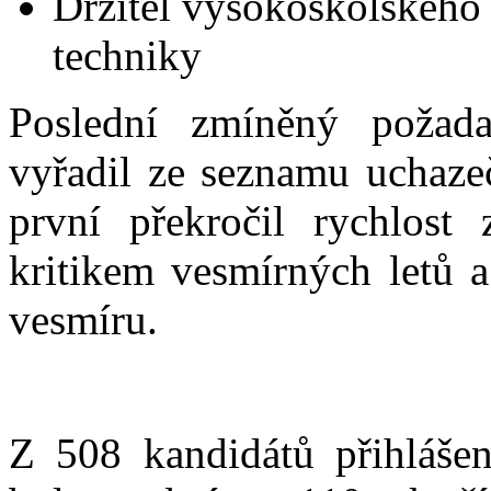
Drž
itel vysokoškolského 
techniky
Poslední zmíněný požada
vyřadil ze seznamu uchazeč
první překročil rychlost
kritikem vesmírných letů 
vesmíru.
Z 508 kandidátů přihláše