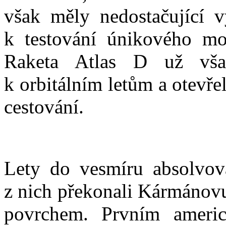
však měly nedostačující 
k testování únikového mo
Raketa Atlas D už vša
k orbitálním letům a otevř
cestování.
Lety do vesmíru absolvova
z nich překonali Kármánov
povrchem. Prvním ameri