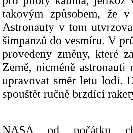
pro piloty kabina, jelikož
takovým způsobem, že v 
Astronauty v tom utvrzova
šimpanzů do vesmíru. V prů
provedeny změny, které za
Země, nicméně astronauti m
upravovat směr letu lodi. 
spouštět ručně brzdící rake
NASA od počátku cht