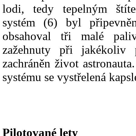
lodi, tedy tepelným štít
systém (6) byl připevně
obsahoval tři malé pali
zažehnuty při jakékoliv
zachráněn život astronauta
systému se vystřelená kapsl
Pilotované lety