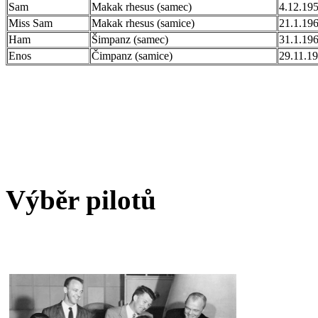
Sam
Makak rhesus (samec)
4.12.19
Miss Sam
Makak rhesus (samice)
21.1.19
Ham
Šimpanz (samec)
31.1.19
Enos
Čimpanz (samice)
29.11.1
Výběr pilotů