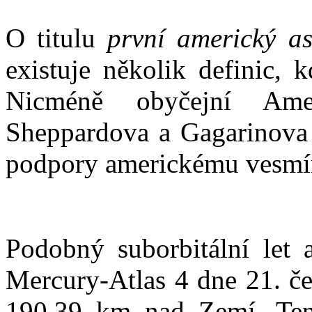
O titulu
první americký as
existuje několik definic, 
Nicméně obyčejní Amer
Sheppardova a Gagarinova l
podpory americkému vesmí
Podobný suborbitální let 
Mercury-Atlas 4 dne 21. če
190,39 km nad Zemí. Ten