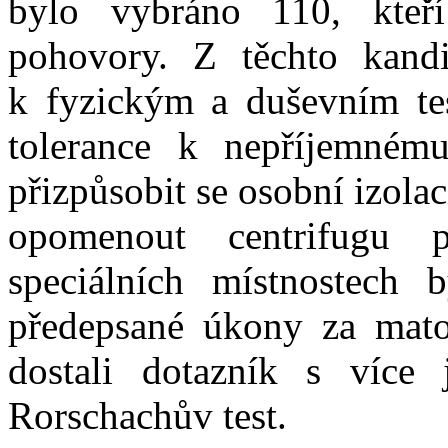
bylo vybráno 110, kteří
pohovory. Z těchto kandi
k fyzickým a duševním te
tolerance k nepříjemném
přizpůsobit se osobní izola
opomenout centrifugu p
speciálních místnostech 
předepsané úkony za mato
dostali dotazník s více
Rorschachův test.