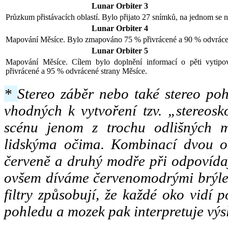
Lunar Orbiter 3
Průzkum přistávacích oblastí. Bylo přijato 27 snímků, na jednom se 
Lunar Orbiter 4
Mapování Měsíce. Bylo zmapováno 75 % přivrácené a 90 % odvráce
Lunar Orbiter 5
Mapování Měsíce. Cílem bylo doplnění informací o pěti vytipo
přivrácené a 95 % odvrácené strany Měsíce.
*
Stereo záběr nebo také stereo poh
vhodných k vytvoření tzv. „stereos
scénu jenom z trochu odlišných mí
lidskýma očima. Kombinací dvou od
červeně a druhý modře při odpovídají
ovšem díváme červenomodrými brýle
filtry způsobují, že každé oko vidí
pohledu a mozek pak interpretuje výs