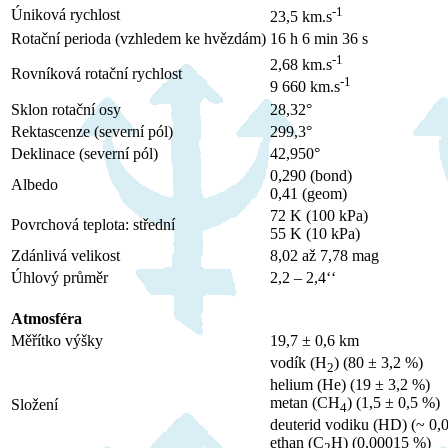
-1
Úniková rychlost
23,5 km.s
Rotační perioda (vzhledem ke hvězdám)
16 h 6 min 36 s
-1
2,68 km.s
Rovníková rotační rychlost
-1
9 660 km.s
Sklon rotační osy
28,32°
Rektascenze (severní pól)
299,3°
Deklinace (severní pól)
42,950°
0,290 (bond)
Albedo
0,41 (geom)
72 K (100 kPa)
Povrchová teplota: střední
55 K (10 kPa)
Zdánlivá velikost
8,02 až 7,78 mag
Úhlový průměr
2,2 – 2,4‘‘
Atmosféra
Měřítko výšky
19,7 ± 0,6 km
vodík (H
) (80 ± 3,2 %)
2
helium (He) (19 ± 3,2 %)
metan (CH
) (1,5 ± 0,5 %)
Složení
4
deuterid vodiku (HD) (~ 0,
ethan (C
H) (0,00015 %)
2