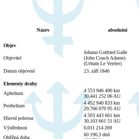
Název
absolutní
Objev
Johann Gotfried Galle
Objevitel
(John Couch Adams)
(Urbain Le Verrier)
Datum objevení
23. září 1846
Elementy dráhy
4 553 946 490 km
Aphelium
30,441 252 06 AU
4 452 940 833 km
Perihelium
29,766 070 95 AU
4 503 443 661 km
Hlavní poloosa
30,103 661 51 AU
Výstřednost
0,011 214 269
60 190,3 dnů
Oběžná doba