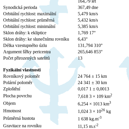
164,79 let
Synodická perioda
367,49 dne
Orbitální rychlost: maximální
5,479 km/s
Orbitální rychlost: průměrná
5,432 km/s
Orbitální rychlost: minimální
5,385 km/s
Sklon dráhy: k ekliptice
1,769 17°
Sklon dráhy: ke slunečnímu rovníku
6,43°
Délka vzestupného úzlu
131,794 310°
Argument šířky pericentra
265,646 853°
Počet přirozených satelitů
13
Fyzikální vlastnosti
Rovníkový poloměr
24 764 ± 15 km
Polární poloměr
24 341 ± 30 km
Zploštění
0,017 1 ± 0,0013
2
Plocha povrchu
7,618 3 × 109 km
3
Objem
6,254 × 1013 km
26
Hmotnost
1,024 3 × 10
kg
-3
Průměrná hustota
1 638 kg.m
-2
Gravitace na rovníku
11,15 m.s