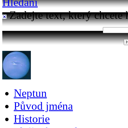
Hledání
Zadejte text, který chcete 
Neptun
Původ jména
Historie