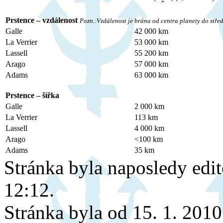
Prstence – vzdálenost
Pozn.:Vzdálenost je brána od centra planety do stře
Galle
42 000 km
La Verrier
53 000 km
Lassell
55 200 km
Arago
57 000 km
Adams
63 000 km
Prstence – šířka
Galle
2 000 km
La Verrier
113 km
Lassell
4 000 km
Arago
<100 km
Adams
35 km
Stránka byla naposledy edi
12:12.
Stránka byla od 15. 1. 201