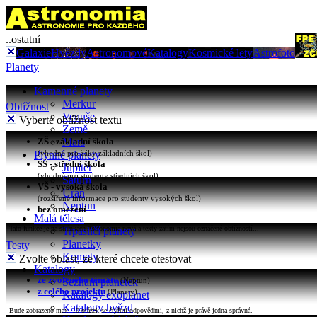
..ostatní
Galaxie
Hvězdy
Astronomové
Katalogy
Kosmické lety
Astrofoto
Planety
Kamenné planety
Merkur
Obtížnost
Venuše
Vyberte obtížnost textu
Země
ZŠ - základní škola
Mars
Plynné planety
(vhodné pro žáky základních škol)
SŠ - střední škola
Jupiter
(vhodné pro studenty středních škol)
Saturn
VŠ - vysoká škola
Uran
(rozšířené informace pro studenty vysokých škol)
Neptun
bez omezení
Malá tělesa
Tato funkce je na stránkách Astronomia nová a texty zatím nejsou označené obtížností...
Trpasličí planety
Planetky
Testy
Komety
Zvolte oblast, ze které chcete otestovat
Katalogy
ze zvoleného tématu
Seznam planetek
(Neptun)
z celého projektu
(Planety)
Katalogy exoplanet
Katalogy hvězd
Bude zobrazeno max. 10 otázek se čtyřmi odpověďmi, z nichž je právě jedna správná.