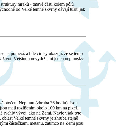
truktury mraků - tmavé části kolem pólů
chodně od Velké temné skvrny dávají tušit, jak
 na pomezí, a bílé cirusy ukazují, že se tento
 život. Většinou nevydrží ani jeden neptunský
dvě otočení Neptunu (zhruba 36 hodin). Jsou
sou mají rozlišením okolo 100 km na pixel.
ě rychlý vývoj jako na Zemi. Navíc však tyto
, oblast Velké temné skvrny je zhruba stejně
rzlými částečkami metanu, zatímco na Zemi jsou