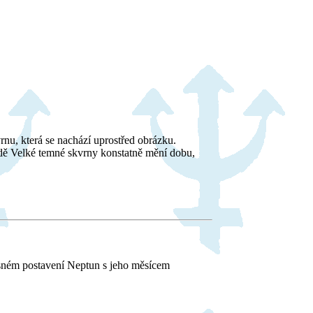
u, která se nachází uprostřed obrázku.
odě Velké temné skvrny konstatně mění dobu,
ásném postavení Neptun s jeho měsícem