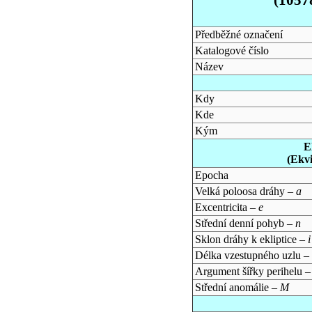
Předběžné označení
Katalogové číslo
Název
Kdy
Kde
Kým
E
(Ekv
Epocha
Velká poloosa dráhy –
a
Excentricita –
e
Střední denní pohyb –
n
Sklon dráhy k ekliptice –
i
Délka vzestupného uzlu –
Argument šířky perihelu 
Střední anomálie –
M