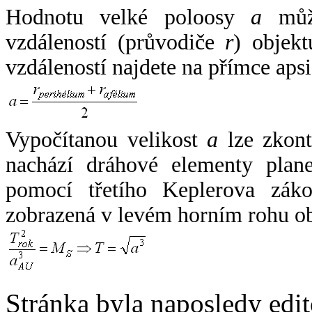
Hodnotu velké poloosy
a
může
vzdáleností (průvodiče
r
) objekt
vzdáleností najdete na přímce apsi
Vypočítanou velikost
a
lze zkont
nachází dráhové elementy plane
pomocí třetího Keplerova zák
zobrazená v levém horním rohu o
Stránka byla naposledy edi