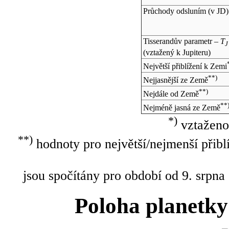
Průchody odsluním (v
JD
)
Tisserandův parametr –
T
J
(vztažený k Jupiteru)
Největší přiblížení k Zemi
**)
Nejjasnější ze Země
**)
Nejdále od Země
**
Nejméně jasná ze Země
*)
vztaženo
**)
hodnoty pro největší/nejmenší přibl
jsou spočítány pro období od 9. srpna
Poloha planetky