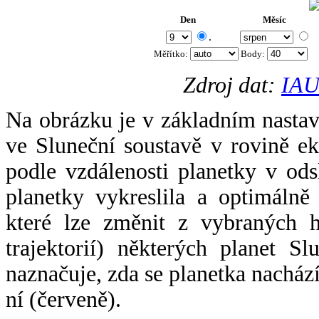
Den
Měsíc
.
Měřítko:
Body
:
Zdroj dat:
IAU
Na obrázku je v základním nastav
ve Sluneční soustavě v rovině ek
podle vzdálenosti planetky v odsl
planetky vykreslila a optimálně
které lze změnit z vybraných h
trajektorií) některých planet Sl
naznačuje, zda se planetka nacház
ní (červeně).