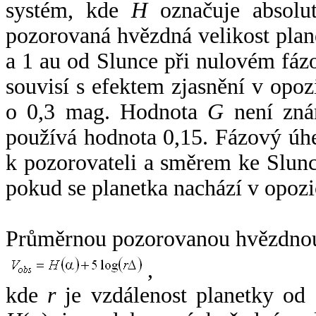
systém, kde
H
označuje absolut
pozorovaná hvězdná velikost plan
a 1 au od Slunce při nulovém fá
souvisí s efektem zjasnění v opoz
o 0,3 mag. Hodnota
G
není zná
používá hodnota 0,15. Fázový úh
k pozorovateli a směrem ke Slunc
pokud se planetka nachází v opozi
Průměrnou pozorovanou hvězdnou 
,
kde
r
je vzdálenost planetky od