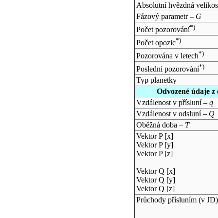
Absolutní hvězdná velikos
Fázový parametr –
G
*)
Počet pozorování
*)
Počet opozic
*)
Pozorována v letech
*)
Poslední pozorování
Typ planetky
Odvozené údaje z 
Vzdálenost v přísluní –
q
Vzdálenost v odsluní –
Q
Oběžná doba –
T
Vektor P [x]
Vektor P [y]
Vektor P [z]
Vektor Q [x]
Vektor Q [y]
Vektor Q [z]
Průchody přísluním (v
JD
)