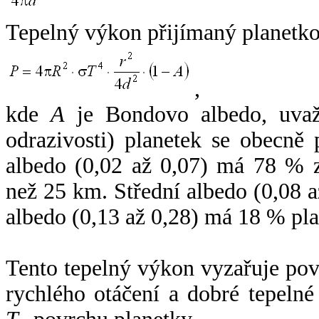
Tepelný výkon přijímaný planetko
,
kde
A
je Bondovo albedo, uvaž
odrazivosti) planetek se obecně
albedo (0,02 až 0,07) má 78 % z
než 25 km. Střední albedo (0,08 
albedo (0,13 až 0,28) má 18 % pla
Tento tepelný výkon vyzařuje po
rychlého otáčení a dobré tepelné