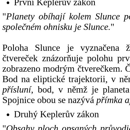
První Keplerův zákon
"
Planety obíhají kolem Slunce p
společném ohnisku je Slunce.
"
Poloha Slunce je vyznačena 
čtvereček znázorňuje polohu pr
zobrazeno modrým čtverečkem. Če
Bod na eliptické trajektorii, v n
přísluní
, bod, v němž je planet
Spojnice obou se nazývá
přímka a
Druhý Keplerův zákon
"
Obsahy ploch opsaných průvodič