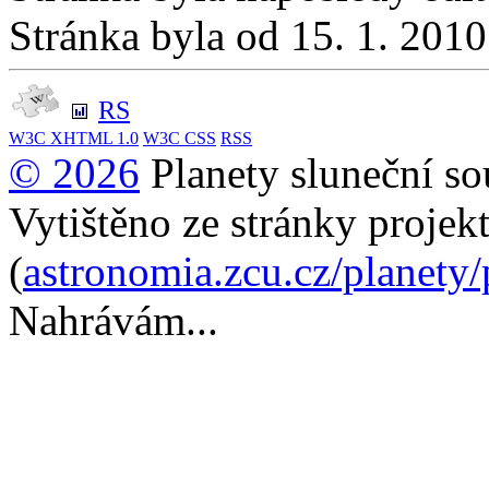
Stránka byla od 15. 1. 201
RS
W3C
XHTML 1.0
W3C
CSS
RSS
© 2026
Planety sluneční so
Vytištěno ze stránky projek
(
astronomia.zcu.cz/planety
Nahrávám...