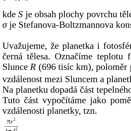
kde
S
je obsah plochy povrchu těl
σ
je Stefanova-Boltzmannova kons
Uvažujeme, že planetka i fotosfér
černá tělesa. Označíme teplotu 
Slunce
R
(696 tisíc km), poloměr
vzdálenost mezi Sluncem a plane
Na planetku dopadá část tepelnéh
Tuto část vypočítáme jako pomě
vzdálenosti planetky, tzn.