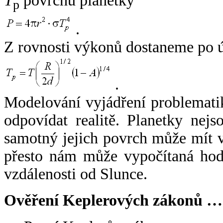
T
povrchu planetky
p
.
Z rovnosti výkonů dostaneme po 
.
Modelování vyjádření problemati
odpovídat realitě. Planetky nejso
samotný jejich povrch může mít v
přesto nám může vypočítaná hodn
vzdálenosti od Slunce.
Ověření Keplerových zákonů …