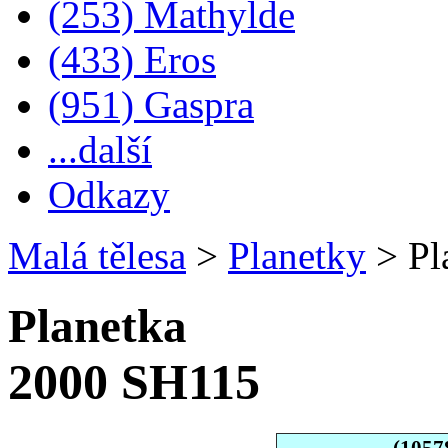
(253) Mathylde
(433) Eros
(951) Gaspra
...další
Odkazy
Malá tělesa
>
Planetky
>
Pl
Planetka
2000 SH115
(1057