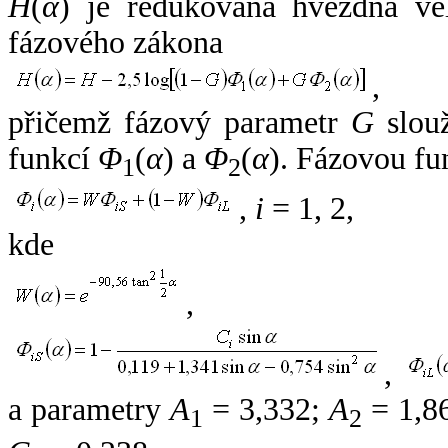
H
(
α
) je redukovaná hvězdná vel
fázového zákona
,
přičemž fázový parametr
G
slouž
funkcí
Φ
(
α
) a
Φ
(
α
). Fázovou fu
1
2
,
i
= 1, 2,
kde
,
,
a parametry
A
= 3,332;
A
= 1,8
1
2