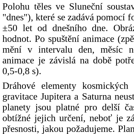
Polohu těles ve Sluneční sousta
"dnes"), které se zadává pomocí 
±50 let od dnešního dne. Obráz
hodnot. Po spuštění animace (zpě
mění v intervalu den, měsíc ne
animace je závislá na době potř
0,5-0,8 s).
Dráhové elementy kosmických t
gravitace Jupitera a Saturna neu
planety jsou platné pro delší č
obtížné jejich určení, neboť je 
přesnosti, jakou požadujeme. Pla