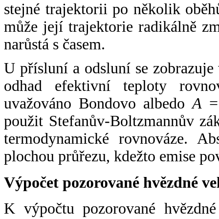
stejné trajektorii po několik oběh
může její trajektorie radikálně zm
narůstá s časem.
U přísluní a odsluní se zobrazuje
odhad efektivní teploty rovno
uvažováno Bondovo albedo
A
= 
použit Stefanův-Boltzmannův zák
termodynamické rovnováze. Abs
plochou průřezu, kdežto emise po
Výpočet pozorované hvězdné ve
K výpočtu pozorované hvězdné v