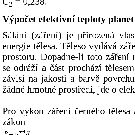
C
= 0,238.
2
Výpočet efektivní teploty plan
Sálání (záření) je přirozená vla
energie tělesa. Těleso vydává zá
prostoru. Dopadne-li toto záření n
se odráží a část prochází tělesem
závisí na jakosti a barvě povrch
žádné hmotné prostředí, jde o ele
Pro výkon záření černého tělesa
zákon