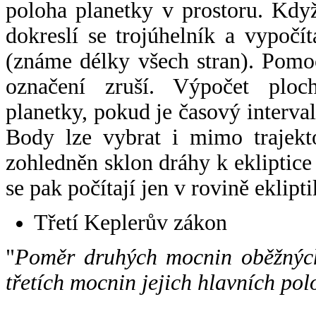
poloha planetky v prostoru. Kdy
dokreslí se trojúhelník a vypoč
(známe délky všech stran). Pomo
označení zruší. Výpočet ploch
planetky, pokud je časový interval
Body lze vybrat i mimo trajekto
zohledněn sklon dráhy k ekliptice
se pak počítají jen v rovině eklipti
Třetí Keplerův zákon
"
Poměr druhých mocnin oběžných
třetích mocnin jejich hlavních pol