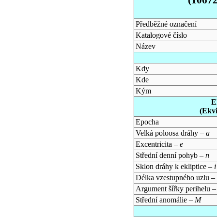
Předběžné označení
Katalogové číslo
Název
Kdy
Kde
Kým
E
(Ekv
Epocha
Velká poloosa dráhy –
a
Excentricita –
e
Střední denní pohyb –
n
Sklon dráhy k ekliptice –
i
Délka vzestupného uzlu –
Argument šířky perihelu 
Střední anomálie –
M