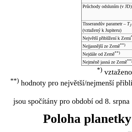
Průchody odsluním (v
JD
)
Tisserandův parametr –
T
J
(vztažený k Jupiteru)
Největší přiblížení k Zemi
**)
Nejjasnější ze Země
**)
Nejdále od Země
**
Nejméně jasná ze Země
*)
vztaženo
**)
hodnoty pro největší/nejmenší přibl
jsou spočítány pro období od 8. srpna
Poloha planetky