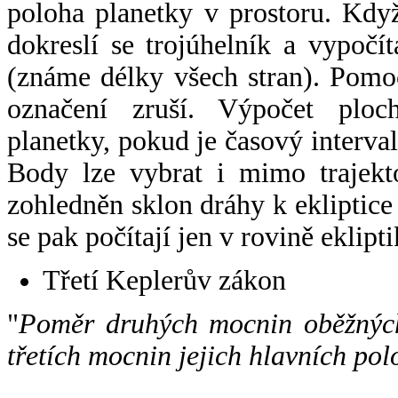
poloha planetky v prostoru. Kdy
dokreslí se trojúhelník a vypoč
(známe délky všech stran). Pomo
označení zruší. Výpočet ploch
planetky, pokud je časový interval
Body lze vybrat i mimo trajekto
zohledněn sklon dráhy k ekliptice
se pak počítají jen v rovině eklipti
Třetí Keplerův zákon
"
Poměr druhých mocnin oběžných
třetích mocnin jejich hlavních pol