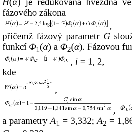
H
(
α
) je redukovaná hvězdná vel
fázového zákona
,
přičemž fázový parametr
G
slouž
funkcí
Φ
(
α
) a
Φ
(
α
). Fázovou fu
1
2
,
i
= 1, 2,
kde
,
,
a parametry
A
= 3,332;
A
= 1,8
1
2