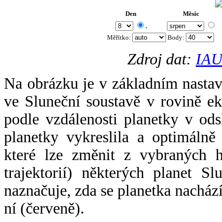
Den
Měsíc
.
Měřítko:
Body
:
Zdroj dat:
IAU
Na obrázku je v základním nastav
ve Sluneční soustavě v rovině ek
podle vzdálenosti planetky v odsl
planetky vykreslila a optimálně
které lze změnit z vybraných h
trajektorií) některých planet Sl
naznačuje, zda se planetka nacház
ní (červeně).