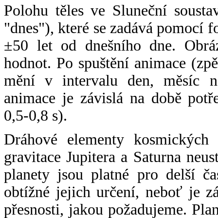
Polohu těles ve Sluneční sousta
"dnes"), které se zadává pomocí 
±50 let od dnešního dne. Obráz
hodnot. Po spuštění animace (zpě
mění v intervalu den, měsíc ne
animace je závislá na době potř
0,5-0,8 s).
Dráhové elementy kosmických t
gravitace Jupitera a Saturna neu
planety jsou platné pro delší č
obtížné jejich určení, neboť je 
přesnosti, jakou požadujeme. Pla