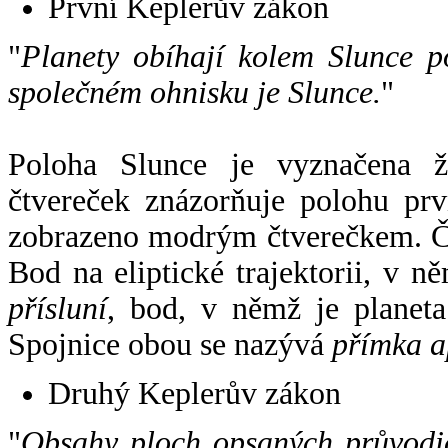
První Keplerův zákon
"
Planety obíhají kolem Slunce p
společném ohnisku je Slunce.
"
Poloha Slunce je vyznačena 
čtvereček znázorňuje polohu pr
zobrazeno modrým čtverečkem. Če
Bod na eliptické trajektorii, v n
přísluní
, bod, v němž je planet
Spojnice obou se nazývá
přímka a
Druhý Keplerův zákon
"
Obsahy ploch opsaných průvodič