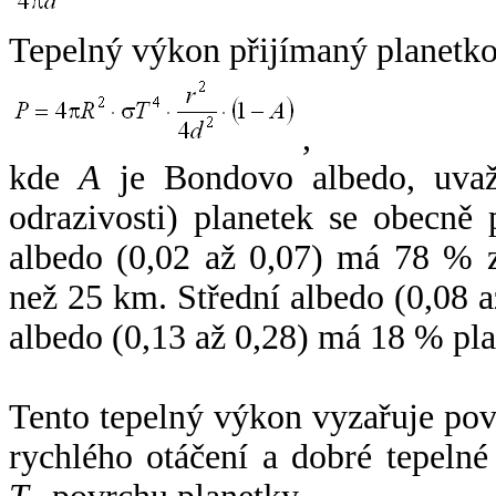
Tepelný výkon přijímaný planetko
,
kde
A
je Bondovo albedo, uvaž
odrazivosti) planetek se obecně
albedo (0,02 až 0,07) má 78 % z
než 25 km. Střední albedo (0,08 
albedo (0,13 až 0,28) má 18 % pla
Tento tepelný výkon vyzařuje po
rychlého otáčení a dobré tepelné