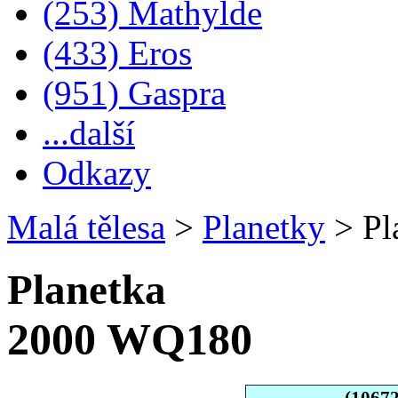
(253) Mathylde
(433) Eros
(951) Gaspra
...další
Odkazy
Malá tělesa
>
Planetky
>
Pl
Planetka
2000 WQ180
(1067