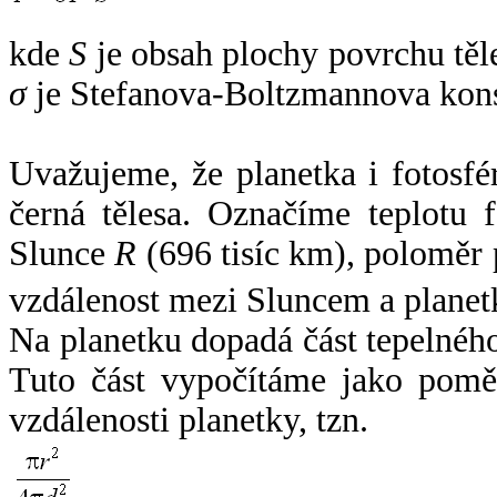
kde
S
je obsah plochy povrchu těl
σ
je Stefanova-Boltzmannova kons
Uvažujeme, že planetka i fotosfér
černá tělesa. Označíme teplotu 
Slunce
R
(696 tisíc km), poloměr
vzdálenost mezi Sluncem a plane
Na planetku dopadá část tepelnéh
Tuto část vypočítáme jako pomě
vzdálenosti planetky, tzn.