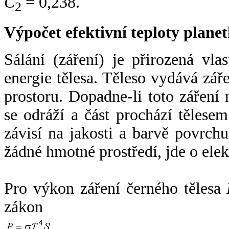
C
= 0,238.
2
Výpočet efektivní teploty plan
Sálání (záření) je přirozená vla
energie tělesa. Těleso vydává zá
prostoru. Dopadne-li toto záření n
se odráží a část prochází tělesem
závisí na jakosti a barvě povrch
žádné hmotné prostředí, jde o ele
Pro výkon záření černého tělesa
zákon