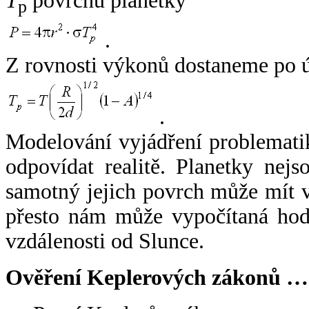
T
povrchu planetky
p
.
Z rovnosti výkonů dostaneme po 
.
Modelování vyjádření problemati
odpovídat realitě. Planetky nejso
samotný jejich povrch může mít v
přesto nám může vypočítaná hodn
vzdálenosti od Slunce.
Ověření Keplerových zákonů …