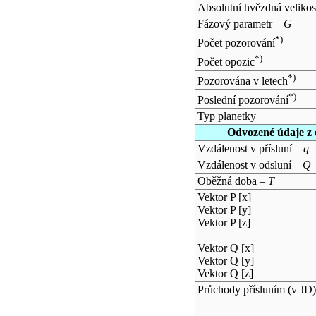
Absolutní hvězdná velikos
Fázový parametr –
G
*)
Počet pozorování
*)
Počet opozic
*)
Pozorována v letech
*)
Poslední pozorování
Typ planetky
Odvozené údaje z 
Vzdálenost v přísluní –
q
Vzdálenost v odsluní –
Q
Oběžná doba –
T
Vektor P [x]
Vektor P [y]
Vektor P [z]
Vektor Q [x]
Vektor Q [y]
Vektor Q [z]
Průchody přísluním (v
JD
)