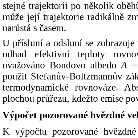
stejné trajektorii po několik oběh
může její trajektorie radikálně zm
narůstá s časem.
U přísluní a odsluní se zobrazuje
odhad efektivní teploty rovno
uvažováno Bondovo albedo
A
= 
použit Stefanův-Boltzmannův zák
termodynamické rovnováze. Abs
plochou průřezu, kdežto emise po
Výpočet pozorované hvězdné ve
K výpočtu pozorované hvězdné v