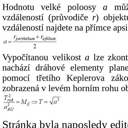
Hodnotu velké poloosy
a
může
vzdáleností (průvodiče
r
) objekt
vzdáleností najdete na přímce apsi
Vypočítanou velikost
a
lze zkont
nachází dráhové elementy plane
pomocí třetího Keplerova zák
zobrazená v levém horním rohu o
Stránka byla naposledy edi