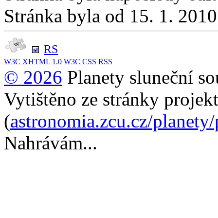
Stránka byla od 15. 1. 201
RS
W3C
XHTML 1.0
W3C
CSS
RSS
© 2026
Planety sluneční so
Vytištěno ze stránky projek
(
astronomia.zcu.cz/planety
Nahrávám...