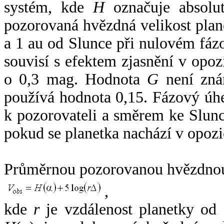
systém, kde
H
označuje absolut
pozorovaná hvězdná velikost plan
a 1 au od Slunce při nulovém fá
souvisí s efektem zjasnění v opoz
o 0,3 mag. Hodnota
G
není zná
používá hodnota 0,15. Fázový úh
k pozorovateli a směrem ke Slunc
pokud se planetka nachází v opozi
Průměrnou pozorovanou hvězdnou 
,
kde
r
je vzdálenost planetky od