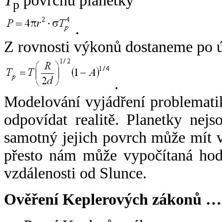
T
povrchu planetky
p
.
Z rovnosti výkonů dostaneme po 
.
Modelování vyjádření problemati
odpovídat realitě. Planetky nejso
samotný jejich povrch může mít v
přesto nám může vypočítaná hodn
vzdálenosti od Slunce.
Ověření Keplerových zákonů …