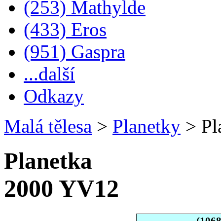
(253) Mathylde
(433) Eros
(951) Gaspra
...další
Odkazy
Malá tělesa
>
Planetky
>
Pl
Planetka
2000 YV12
(106