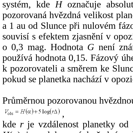
systém, kde
H
označuje absolut
pozorovaná hvězdná velikost plan
a 1 au od Slunce při nulovém fá
souvisí s efektem zjasnění v opoz
o 0,3 mag. Hodnota
G
není zná
používá hodnota 0,15. Fázový úh
k pozorovateli a směrem ke Slunc
pokud se planetka nachází v opozi
Průměrnou pozorovanou hvězdnou 
,
kde
r
je vzdálenost planetky od