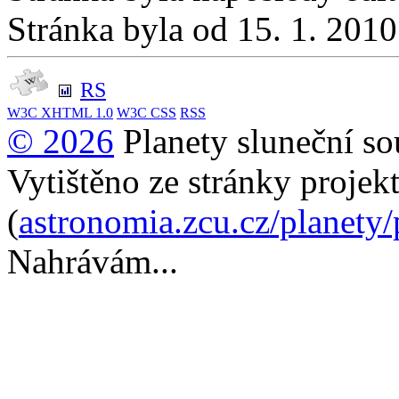
Stránka byla od 15. 1. 201
RS
W3C
XHTML 1.0
W3C
CSS
RSS
© 2026
Planety sluneční so
Vytištěno ze stránky projek
(
astronomia.zcu.cz/planety
Nahrávám...