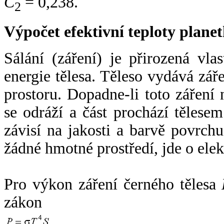
C
= 0,238.
2
Výpočet efektivní teploty plan
Sálání (záření) je přirozená vla
energie tělesa. Těleso vydává zá
prostoru. Dopadne-li toto záření n
se odráží a část prochází tělesem
závisí na jakosti a barvě povrch
žádné hmotné prostředí, jde o ele
Pro výkon záření černého tělesa
zákon