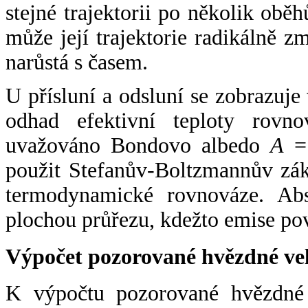
stejné trajektorii po několik oběh
může její trajektorie radikálně zm
narůstá s časem.
U přísluní a odsluní se zobrazuje
odhad efektivní teploty rovno
uvažováno Bondovo albedo
A
= 
použit Stefanův-Boltzmannův zák
termodynamické rovnováze. Abs
plochou průřezu, kdežto emise po
Výpočet pozorované hvězdné ve
K výpočtu pozorované hvězdné v