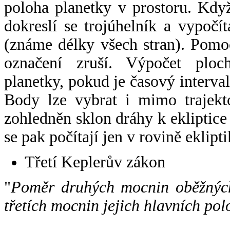
poloha planetky v prostoru. Kdy
dokreslí se trojúhelník a vypoč
(známe délky všech stran). Pomo
označení zruší. Výpočet ploch
planetky, pokud je časový interval
Body lze vybrat i mimo trajekto
zohledněn sklon dráhy k ekliptice
se pak počítají jen v rovině eklipti
Třetí Keplerův zákon
"
Poměr druhých mocnin oběžných
třetích mocnin jejich hlavních pol