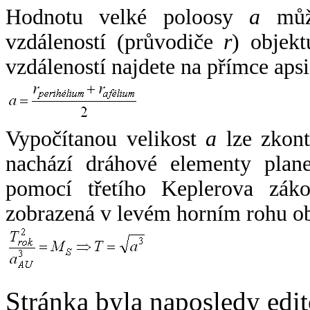
Hodnotu velké poloosy
a
může
vzdáleností (průvodiče
r
) objekt
vzdáleností najdete na přímce apsi
Vypočítanou velikost
a
lze zkont
nachází dráhové elementy plane
pomocí třetího Keplerova zák
zobrazená v levém horním rohu o
Stránka byla naposledy edi