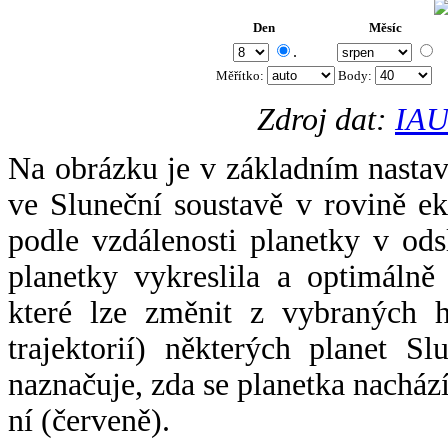
Den
Měsíc
.
Měřítko:
Body
:
Zdroj dat:
IAU
Na obrázku je v základním nastav
ve Sluneční soustavě v rovině ek
podle vzdálenosti planetky v odsl
planetky vykreslila a optimálně
které lze změnit z vybraných h
trajektorií) některých planet Sl
naznačuje, zda se planetka nacház
ní (červeně).