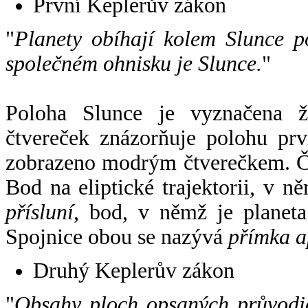
První Keplerův zákon
"
Planety obíhají kolem Slunce p
společném ohnisku je Slunce.
"
Poloha Slunce je vyznačena 
čtvereček znázorňuje polohu pr
zobrazeno modrým čtverečkem. Če
Bod na eliptické trajektorii, v n
přísluní
, bod, v němž je planet
Spojnice obou se nazývá
přímka a
Druhý Keplerův zákon
"
Obsahy ploch opsaných průvodič