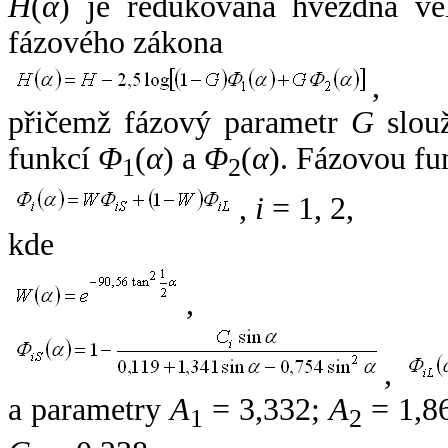
H
(
α
) je redukovaná hvězdná vel
fázového zákona
,
přičemž fázový parametr
G
slouž
funkcí
Φ
(
α
) a
Φ
(
α
). Fázovou fu
1
2
,
i
= 1, 2,
kde
,
,
a parametry
A
= 3,332;
A
= 1,8
1
2