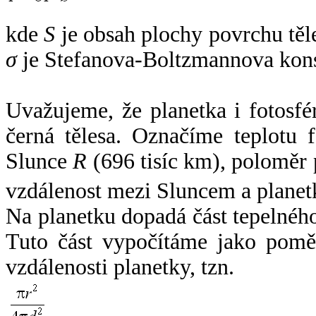
kde
S
je obsah plochy povrchu těl
σ
je Stefanova-Boltzmannova kons
Uvažujeme, že planetka i fotosfér
černá tělesa. Označíme teplotu 
Slunce
R
(696 tisíc km), poloměr
vzdálenost mezi Sluncem a plane
Na planetku dopadá část tepelnéh
Tuto část vypočítáme jako pomě
vzdálenosti planetky, tzn.