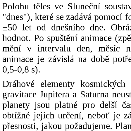
Polohu těles ve Sluneční sousta
"dnes"), které se zadává pomocí 
±50 let od dnešního dne. Obráz
hodnot. Po spuštění animace (zpě
mění v intervalu den, měsíc ne
animace je závislá na době potř
0,5-0,8 s).
Dráhové elementy kosmických t
gravitace Jupitera a Saturna neu
planety jsou platné pro delší č
obtížné jejich určení, neboť je 
přesnosti, jakou požadujeme. Pla