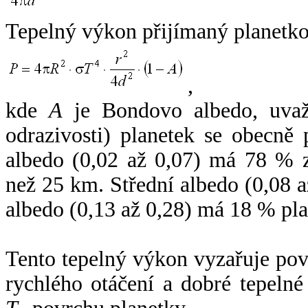
Tepelný výkon přijímaný planetko
,
kde
A
je Bondovo albedo, uvaž
odrazivosti) planetek se obecně
albedo (0,02 až 0,07) má 78 % z
než 25 km. Střední albedo (0,08 
albedo (0,13 až 0,28) má 18 % pla
Tento tepelný výkon vyzařuje po
rychlého otáčení a dobré tepelné