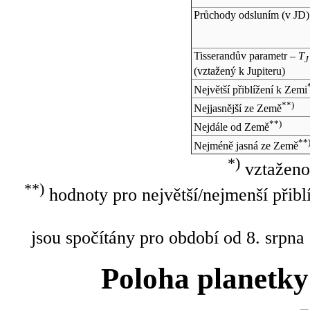
Průchody odsluním (v
JD
)
Tisserandův parametr –
T
J
(vztažený k Jupiteru)
Největší přiblížení k Zemi
**)
Nejjasnější ze Země
**)
Nejdále od Země
**
Nejméně jasná ze Země
*)
vztaženo
**)
hodnoty pro největší/nejmenší přibl
jsou spočítány pro období od 8. srpna
Poloha planetky