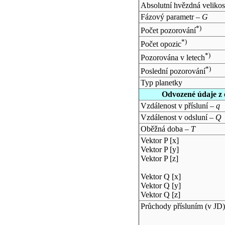
Absolutní hvězdná velikos
Fázový parametr –
G
*)
Počet pozorování
*)
Počet opozic
*)
Pozorována v letech
*)
Poslední pozorování
Typ planetky
Odvozené údaje z 
Vzdálenost v přísluní –
q
Vzdálenost v odsluní –
Q
Oběžná doba –
T
Vektor P [x]
Vektor P [y]
Vektor P [z]
Vektor Q [x]
Vektor Q [y]
Vektor Q [z]
Průchody přísluním (v
JD
)