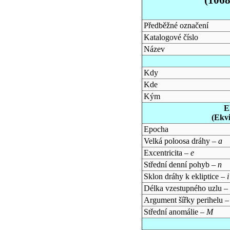
Předběžné označení
Katalogové číslo
Název
Kdy
Kde
Kým
E
(Ekv
Epocha
Velká poloosa dráhy –
a
Excentricita –
e
Střední denní pohyb –
n
Sklon dráhy k ekliptice –
i
Délka vzestupného uzlu –
Argument šířky perihelu 
Střední anomálie –
M