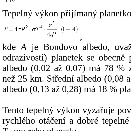
Tepelný výkon přijímaný planetko
,
kde
A
je Bondovo albedo, uvaž
odrazivosti) planetek se obecně
albedo (0,02 až 0,07) má 78 % z
než 25 km. Střední albedo (0,08 
albedo (0,13 až 0,28) má 18 % pla
Tento tepelný výkon vyzařuje po
rychlého otáčení a dobré tepelné