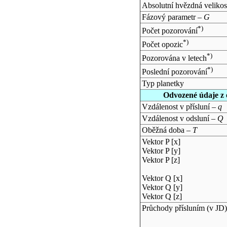
Absolutní hvězdná velikos
Fázový parametr –
G
*)
Počet pozorování
*)
Počet opozic
*)
Pozorována v letech
*)
Poslední pozorování
Typ planetky
Odvozené údaje z 
Vzdálenost v přísluní –
q
Vzdálenost v odsluní –
Q
Oběžná doba –
T
Vektor P [x]
Vektor P [y]
Vektor P [z]
Vektor Q [x]
Vektor Q [y]
Vektor Q [z]
Průchody přísluním (v
JD
)