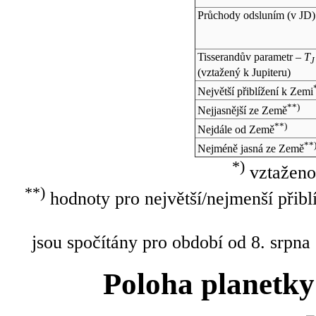
Průchody odsluním (v
JD
)
Tisserandův parametr –
T
J
(vztažený k Jupiteru)
Největší přiblížení k Zemi
**)
Nejjasnější ze Země
**)
Nejdále od Země
**
Nejméně jasná ze Země
*)
vztaženo
**)
hodnoty pro největší/nejmenší přibl
jsou spočítány pro období od 8. srpna
Poloha planetky