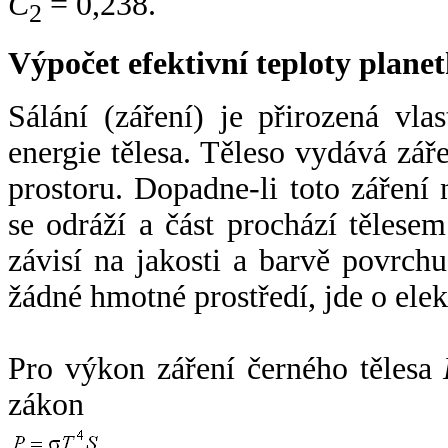
C
= 0,238.
2
Výpočet efektivní teploty plan
Sálání (záření) je přirozená vla
energie tělesa. Těleso vydává zá
prostoru. Dopadne-li toto záření n
se odráží a část prochází tělesem
závisí na jakosti a barvě povrch
žádné hmotné prostředí, jde o ele
Pro výkon záření černého tělesa
zákon