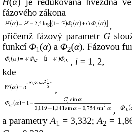
H
(
α
) je redukovaná hvězdná vel
fázového zákona
,
přičemž fázový parametr
G
slouž
funkcí
Φ
(
α
) a
Φ
(
α
). Fázovou fu
1
2
,
i
= 1, 2,
kde
,
,
a parametry
A
= 3,332;
A
= 1,8
1
2