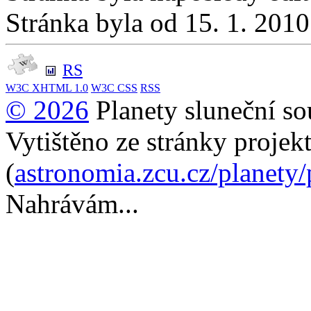
Stránka byla od 15. 1. 201
RS
W3C
XHTML 1.0
W3C
CSS
RSS
© 2026
Planety sluneční so
Vytištěno ze stránky projek
(
astronomia.zcu.cz/planety
Nahrávám...