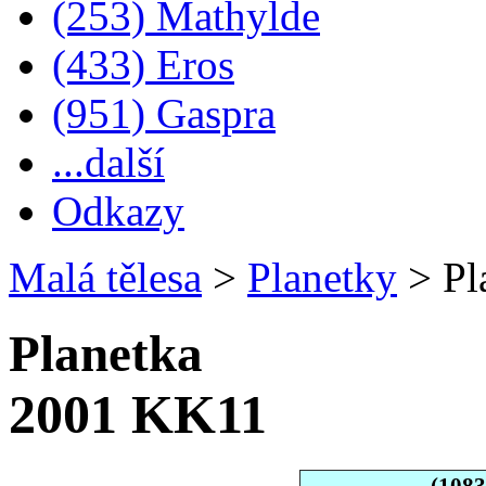
(253) Mathylde
(433) Eros
(951) Gaspra
...další
Odkazy
Malá tělesa
>
Planetky
>
Pl
Planetka
2001 KK11
(108