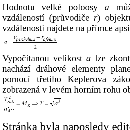
Hodnotu velké poloosy
a
může
vzdáleností (průvodiče
r
) objekt
vzdáleností najdete na přímce apsi
Vypočítanou velikost
a
lze zkont
nachází dráhové elementy plane
pomocí třetího Keplerova zák
zobrazená v levém horním rohu o
Stránka byla naposledy edi