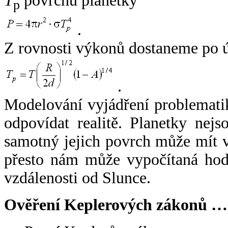
T
povrchu planetky
p
.
Z rovnosti výkonů dostaneme po 
.
Modelování vyjádření problemati
odpovídat realitě. Planetky nejso
samotný jejich povrch může mít v
přesto nám může vypočítaná hodn
vzdálenosti od Slunce.
Ověření Keplerových zákonů …