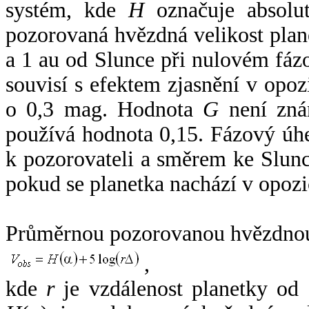
systém, kde
H
označuje absolut
pozorovaná hvězdná velikost plan
a 1 au od Slunce při nulovém fá
souvisí s efektem zjasnění v opoz
o 0,3 mag. Hodnota
G
není zná
používá hodnota 0,15. Fázový úh
k pozorovateli a směrem ke Slunc
pokud se planetka nachází v opozi
Průměrnou pozorovanou hvězdnou 
,
kde
r
je vzdálenost planetky od