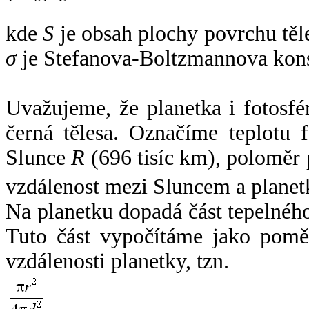
kde
S
je obsah plochy povrchu těl
σ
je Stefanova-Boltzmannova kons
Uvažujeme, že planetka i fotosfér
černá tělesa. Označíme teplotu 
Slunce
R
(696 tisíc km), poloměr
vzdálenost mezi Sluncem a plane
Na planetku dopadá část tepelnéh
Tuto část vypočítáme jako pomě
vzdálenosti planetky, tzn.