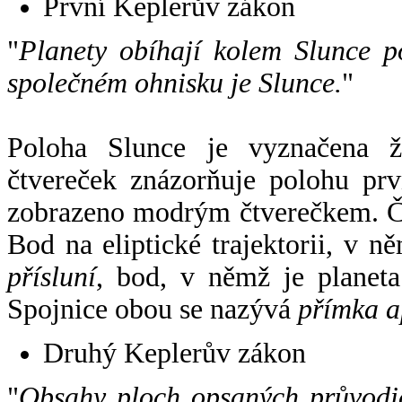
První Keplerův zákon
"
Planety obíhají kolem Slunce p
společném ohnisku je Slunce.
"
Poloha Slunce je vyznačena 
čtvereček znázorňuje polohu pr
zobrazeno modrým čtverečkem. Če
Bod na eliptické trajektorii, v n
přísluní
, bod, v němž je planet
Spojnice obou se nazývá
přímka a
Druhý Keplerův zákon
"
Obsahy ploch opsaných průvodič