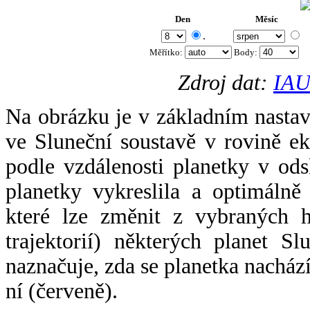
Den
Měsíc
.
Měřítko:
Body
:
Zdroj dat:
IAU
Na obrázku je v základním nastav
ve Sluneční soustavě v rovině ek
podle vzdálenosti planetky v odsl
planetky vykreslila a optimálně
které lze změnit z vybraných h
trajektorií) některých planet Sl
naznačuje, zda se planetka nacház
ní (červeně).