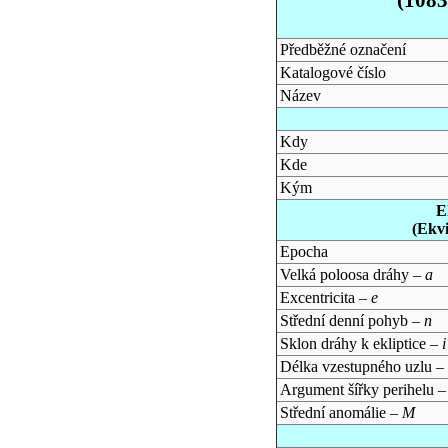
Předběžné označení
Katalogové číslo
Název
Kdy
Kde
Kým
E
(Ekv
Epocha
Velká poloosa dráhy –
a
Excentricita –
e
Střední denní pohyb –
n
Sklon dráhy k ekliptice –
i
Délka vzestupného uzlu –
Argument šířky perihelu 
Střední anomálie –
M