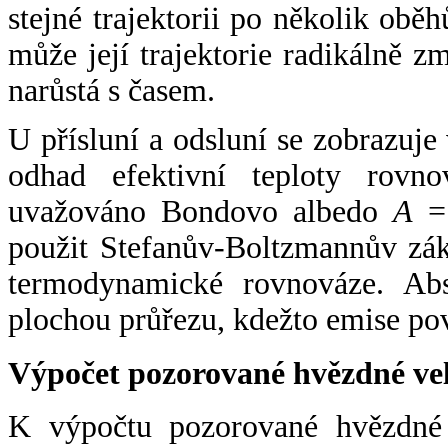
stejné trajektorii po několik oběh
může její trajektorie radikálně zm
narůstá s časem.
U přísluní a odsluní se zobrazuje
odhad efektivní teploty rovno
uvažováno Bondovo albedo
A
= 
použit Stefanův-Boltzmannův zák
termodynamické rovnováze. Abs
plochou průřezu, kdežto emise po
Výpočet pozorované hvězdné ve
K výpočtu pozorované hvězdné v