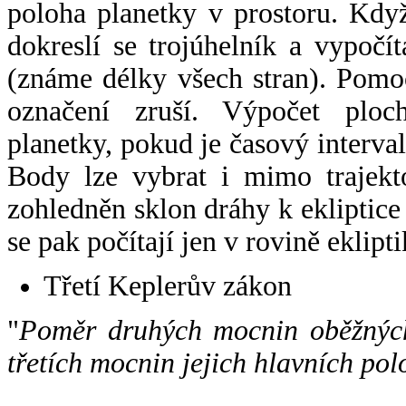
poloha planetky v prostoru. Kdy
dokreslí se trojúhelník a vypoč
(známe délky všech stran). Pomo
označení zruší. Výpočet ploch
planetky, pokud je časový interval
Body lze vybrat i mimo trajekto
zohledněn sklon dráhy k ekliptice
se pak počítají jen v rovině eklipti
Třetí Keplerův zákon
"
Poměr druhých mocnin oběžných
třetích mocnin jejich hlavních pol