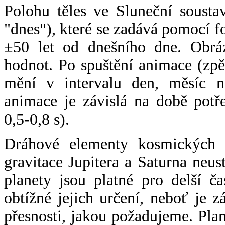
Polohu těles ve Sluneční sousta
"dnes"), které se zadává pomocí 
±50 let od dnešního dne. Obráz
hodnot. Po spuštění animace (zpě
mění v intervalu den, měsíc ne
animace je závislá na době potř
0,5-0,8 s).
Dráhové elementy kosmických t
gravitace Jupitera a Saturna neu
planety jsou platné pro delší č
obtížné jejich určení, neboť je 
přesnosti, jakou požadujeme. Pla