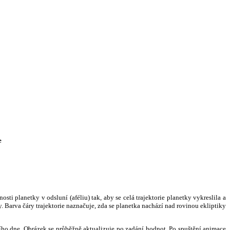
e
i planetky v odsluní (aféliu) tak, aby se celá trajektorie planetky vykreslila a
. Barva čáry trajektorie naznačuje, zda se planetka nachází nad rovinou ekliptiky
ního dne. Obrázek se průběžně aktualizuje po zadání hodnot. Po spuštění animace