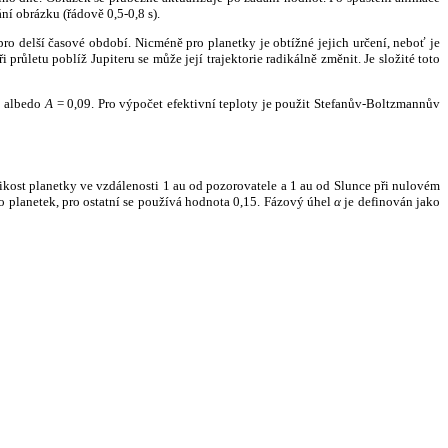
ní obrázku (řádově 0,5-0,8 s).
ro delší časové období. Nicméně pro planetky je obtížné jejich určení, neboť je
růletu poblíž Jupiteru se může její trajektorie radikálně změnit. Je složité toto
o albedo
A
= 0,09. Pro výpočet efektivní teploty je použit Stefanův-Boltzmannův
kost planetky ve vzdálenosti 1 au od pozorovatele a 1 au od Slunce při nulovém
planetek, pro ostatní se používá hodnota 0,15. Fázový úhel
α
je definován jako