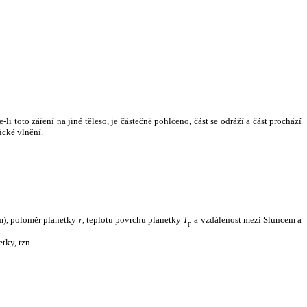
i toto záření na jiné těleso, je částečně pohlceno, část se odráží a část prochází
ické vlnění.
m), poloměr planetky
r
, teplotu povrchu planetky
T
a vzdálenost mezi Sluncem a
p
tky, tzn.