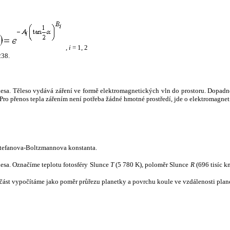
,
i
= 1, 2
238.
tělesa. Těleso vydává záření ve formě elektromagnetických vln do prostoru. Dopadne-l
u. Pro přenos tepla zářením není potřeba žádné hmotné prostředí, jde o elektromagnet
tefanova-Boltzmannova konstanta.
tělesa. Označíme teplotu fotosféry Slunce
T
(5 780 K), poloměr Slunce
R
(696 tisíc k
část vypočítáme jako poměr průřezu planetky a povrchu koule ve vzdálenosti plane