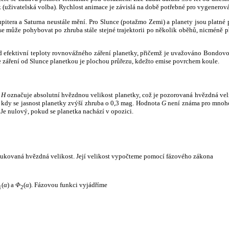
k (uživatelská volba). Rychlost animace je závislá na době potřebné pro vygenerová
itera a Saturna neustále mění. Pro Slunce (potažmo Zemi) a planety jsou platné p
 může pohybovat po zhruba stále stejné trajektorii po několik oběhů, nicméně při p
had efektivní teploty rovnovážného záření planetky, přičemž je uvažováno Bondov
záření od Slunce planetkou je plochou průřezu, kdežto emise povrchem koule.
e
H
označuje absolutní hvězdnou velikost planetky, což je pozorovaná hvězdná veli
i, kdy se jasnost planetky zvýší zhruba o 0,3 mag. Hodnota
G
není známa pro mnoho 
Je nulový, pokud se planetka nachází v opozici.
edukovaná hvězdná velikost. Její velikost vypočteme pomocí fázového zákona
(
α
) a
Φ
(
α
). Fázovou funkci vyjádříme
1
2