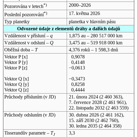
*)
2000–2026
Pozorována v letech
*)
17. května 2026
Poslední pozorování
Typ planetky
planetka v hlavním pásu
Odvozené údaje z elementů dráhy a dalších údajů
Vzdálenost v přísluní –
q
1,875 au – 280 517 000 km
Vzdálenost v odsluní –
Q
3,475 au – 519 918 000 km
Oběžná doba –
T
4,376 roků – 1 598,3 dnů
Vektor P [x]
0,9078
Vektor P [y]
0,4148
Vektor P [z]
−0,0613
Vektor Q [x]
−0,3473
Vektor Q [y]
0,8258
Vektor Q [z]
0,4444
Průchody přísluním (v
JD
)
21. února 2024
(2 460 363),
7. července 2028
(2 461 961),
22. listopadu 2032
(2 463 559)
Průchody odsluním (v
JD
)
30. dubna 2026
(2 461 162),
15. září 2030
(2 462 760),
30. ledna 2035
(2 464 358)
Tisserandův parametr –
T
3,3
J