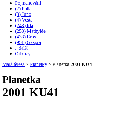
Pojmenování
(2) Pallas
(3) Juno
(4) Vesta
(243) Ida
(253) Mathylde
(433) Eros
(951) Gaspra
...další
Odkazy
Malá tělesa
>
Planetky
>
Planetka 2001 KU41
Planetka
2001 KU41