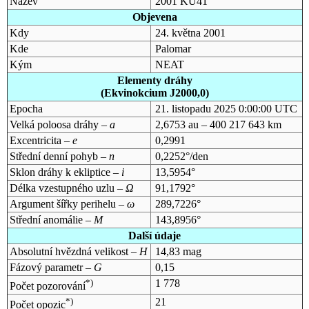
Název
2001 KU41
Objevena
Kdy
24. května 2001
Kde
Palomar
Kým
NEAT
Elementy dráhy
(Ekvinokcium J2000,0)
Epocha
21. listopadu 2025 0:00:00 UTC
Velká poloosa dráhy –
a
2,6753 au – 400 217 643 km
Excentricita –
e
0,2991
Střední denní pohyb –
n
0,2252°/den
Sklon dráhy k ekliptice –
i
13,5954°
Délka vzestupného uzlu –
Ω
91,1792°
Argument šířky perihelu –
ω
289,7226°
Střední anomálie –
M
143,8956°
Další údaje
Absolutní hvězdná velikost –
H
14,83 mag
Fázový parametr –
G
0,15
*)
1 778
Počet pozorování
*)
21
Počet opozic