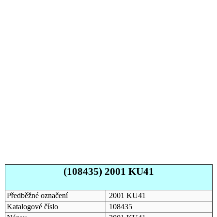
(108435) 2001 KU41
Předběžné označení
2001 KU41
Katalogové číslo
108435