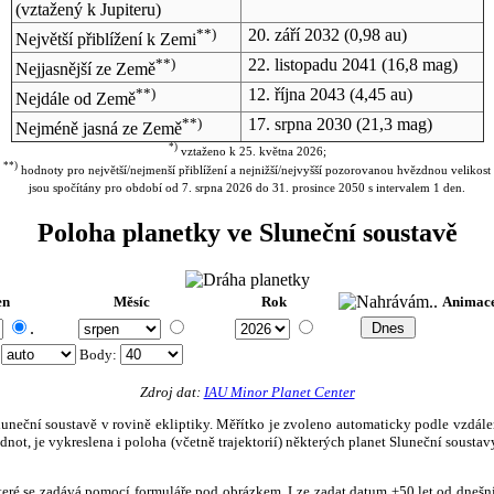
(vztažený k Jupiteru)
**)
20. září 2032
(0,98 au)
Největší přiblížení k Zemi
**)
22. listopadu 2041
(16,8 mag)
Nejjasnější ze Země
**)
12. října 2043
(4,45 au)
Nejdále od Země
**)
17. srpna 2030
(21,3 mag)
Nejméně jasná ze Země
*)
vztaženo k 25. května 2026;
**)
hodnoty pro největší/nejmenší přiblížení a nejnižší/nejvyšší pozorovanou hvězdnou velikost
jsou spočítány pro období od 7. srpna 2026 do 31. prosince 2050 s intervalem 1 den.
Poloha planetky ve Sluneční soustavě
en
Měsíc
Rok
Animac
.
:
Body
:
Zdroj dat:
IAU Minor Planet Center
eční soustavě v rovině ekliptiky. Měřítko je zvoleno automaticky podle vzdálenost
not, je vykreslena i poloha (včetně trajektorií) některých planet Sluneční soustavy
, které se zadává pomocí formuláře pod obrázkem. Lze zadat datum ±50 let od dneš