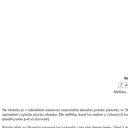
D
Měřítko
Na obrázku je v základním nastavení znázorněna aktuální poloha planetky ve Slun
optimálně vyplnila plochu obrázku. Dle měřítka, které lze změnit z vybraných hod
(modře) nebo pod ní (červeně).
Polohu těles ve Sluneční soustavě lze vykreslit i pro jiné datum (nebo "dnes")