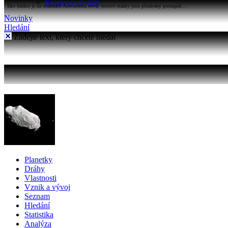
Katalogy objektů
Tato funkce je na stránkách Astronomia nová, testové otázky jsou přidávány postupně...
Novinky
Hledání
Zadejte text, který chcete hledat
Planetky
Dráhy
Vlastnosti
Vznik a vývoj
Seznam
Hledání
Statistika
Analýza