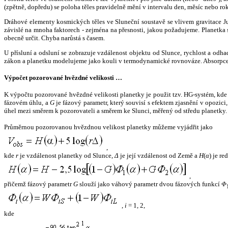
(zpětně, dopředu) se poloha těles pravidelně mění v intervalu den, měsíc nebo ro
Dráhové elementy kosmických těles ve Sluneční soustavě se vlivem gravitace Jup
závislé na mnoha faktorech - zejména na přesnosti, jakou požadujeme. Planetka se
obecně určit. Chyba narůstá s časem.
U přísluní a odsluní se zobrazuje vzdálenost objektu od Slunce, rychlost a od
zákon a planetku modelujeme jako kouli v termodynamické rovnováze. Absorpce 
Výpočet pozorované hvězdné velikosti …
K výpočtu pozorované hvězdné velikosti planetky je použit tzv. HG-systém, kd
fázovém úhlu, a
G
je fázový parametr, který souvisí s efektem zjasnění v opozic
úhel mezi směrem k pozorovateli a směrem ke Slunci, měřený od středu planetky. 
Průměrnou pozorovanou hvězdnou velikost planetky můžeme vyjádřit jako
,
kde
r
je vzdálenost planetky od Slunce,
Δ
je její vzdálenost od Země a
H
(
α
) je r
,
přičemž fázový parametr
G
slouží jako váhový parametr dvou fázových funkcí
Φ
,
i
= 1, 2,
kde