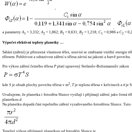
,
,
a parametry
A
= 3,332;
A
= 1,862;
B
= 0,631;
B
= 1,218;
C
= 0,986 a
C
= 0,
1
2
1
2
1
2
Výpočet efektivní teploty planetky …
Sálání (záření) je přirozená vlastnost těles, souvisí se změnami vnitřní energie 
tělesem. Pohltivost a odrazivost záření u tělesa závisí na jakosti a barvě povrch
Pro výkon záření černého tělesa
P
platí upravený Stefanův-Boltzmannův zákon
2
kde
S
je obsah plochy povrchu tělesa v m
,
T
je teplota tělesa v kelvinech a
σ
je S
Uvažujeme, že planetka i fotosféra Slunce vysílají i přijímají záření jako černá 
planetkou
d
.
Na planetku dopadá část tepelného záření vyzařovaného fotosférou Slunce. Tuto 
Tepelný výkon přijímaný planetkou od fotosféry Slunce je