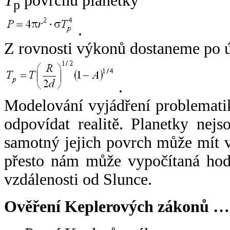
T
povrchu planetky
p
.
Z rovnosti výkonů dostaneme po 
.
Modelování vyjádření problemati
odpovídat realitě. Planetky nejso
samotný jejich povrch může mít v
přesto nám může vypočítaná hodn
vzdálenosti od Slunce.
Ověření Keplerových zákonů …