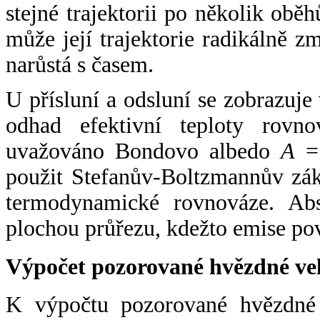
stejné trajektorii po několik oběh
může její trajektorie radikálně zm
narůstá s časem.
U přísluní a odsluní se zobrazuje
odhad efektivní teploty rovno
uvažováno Bondovo albedo
A
= 
použit Stefanův-Boltzmannův zák
termodynamické rovnováze. Abs
plochou průřezu, kdežto emise po
Výpočet pozorované hvězdné ve
K výpočtu pozorované hvězdné v