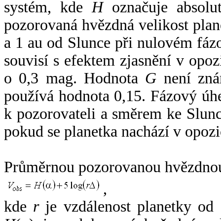
systém, kde
H
označuje absolut
pozorovaná hvězdná velikost plan
a 1 au od Slunce při nulovém fá
souvisí s efektem zjasnění v opoz
o 0,3 mag. Hodnota
G
není zná
používá hodnota 0,15. Fázový úh
k pozorovateli a směrem ke Slunc
pokud se planetka nachází v opozi
Průměrnou pozorovanou hvězdnou 
,
kde
r
je vzdálenost planetky od