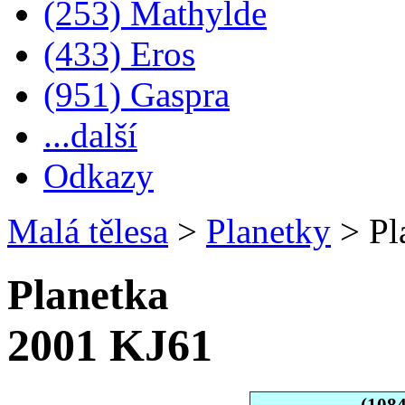
(253) Mathylde
(433) Eros
(951) Gaspra
...další
Odkazy
Malá tělesa
>
Planetky
>
Pl
Planetka
2001 KJ61
(108