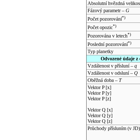
Absolutní hvězdná velikos
Fázový parametr –
G
*)
Počet pozorování
*)
Počet opozic
*)
Pozorována v letech
*)
Poslední pozorování
Typ planetky
Odvozené údaje z 
Vzdálenost v přísluní –
q
Vzdálenost v odsluní –
Q
Oběžná doba –
T
Vektor P [x]
Vektor P [y]
Vektor P [z]
Vektor Q [x]
Vektor Q [y]
Vektor Q [z]
Průchody přísluním (v
JD
)