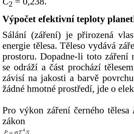
C
= 0,238.
2
Výpočet efektivní teploty plan
Sálání (záření) je přirozená vla
energie tělesa. Těleso vydává zá
prostoru. Dopadne-li toto záření n
se odráží a část prochází tělesem
závisí na jakosti a barvě povrch
žádné hmotné prostředí, jde o ele
Pro výkon záření černého tělesa
zákon