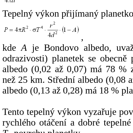
Tepelný výkon přijímaný planetko
,
kde
A
je Bondovo albedo, uvaž
odrazivosti) planetek se obecně
albedo (0,02 až 0,07) má 78 % z
než 25 km. Střední albedo (0,08 
albedo (0,13 až 0,28) má 18 % pla
Tento tepelný výkon vyzařuje po
rychlého otáčení a dobré tepelné