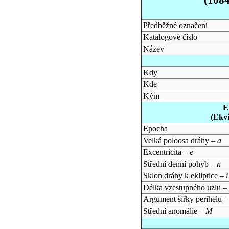
Předběžné označení
Katalogové číslo
Název
Kdy
Kde
Kým
E
(Ekv
Epocha
Velká poloosa dráhy –
a
Excentricita –
e
Střední denní pohyb –
n
Sklon dráhy k ekliptice –
i
Délka vzestupného uzlu –
Argument šířky perihelu 
Střední anomálie –
M