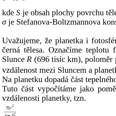
kde
S
je obsah plochy povrchu těl
σ
je Stefanova-Boltzmannova kons
Uvažujeme, že planetka i fotosfér
černá tělesa. Označíme teplotu 
Slunce
R
(696 tisíc km), poloměr
vzdálenost mezi Sluncem a plane
Na planetku dopadá část tepelnéh
Tuto část vypočítáme jako pomě
vzdálenosti planetky, tzn.