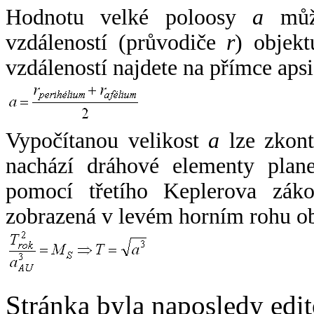
Hodnotu velké poloosy
a
může
vzdáleností (průvodiče
r
) objekt
vzdáleností najdete na přímce apsi
Vypočítanou velikost
a
lze zkont
nachází dráhové elementy plane
pomocí třetího Keplerova zák
zobrazená v levém horním rohu o
Stránka byla naposledy edi