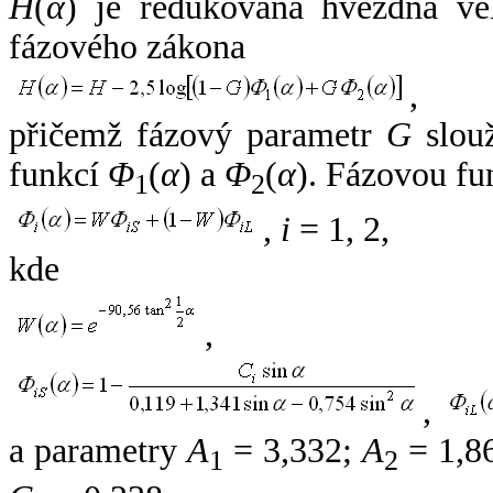
H
(
α
) je redukovaná hvězdná vel
fázového zákona
,
přičemž fázový parametr
G
slouž
funkcí
Φ
(
α
) a
Φ
(
α
). Fázovou fu
1
2
,
i
= 1, 2,
kde
,
,
a parametry
A
= 3,332;
A
= 1,8
1
2