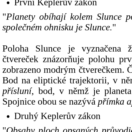
První Keplerův zákon
"
Planety obíhají kolem Slunce p
společném ohnisku je Slunce.
"
Poloha Slunce je vyznačena 
čtvereček znázorňuje polohu pr
zobrazeno modrým čtverečkem. Če
Bod na eliptické trajektorii, v n
přísluní
, bod, v němž je planet
Spojnice obou se nazývá
přímka a
Druhý Keplerův zákon
"
Obsahy ploch opsaných průvodič