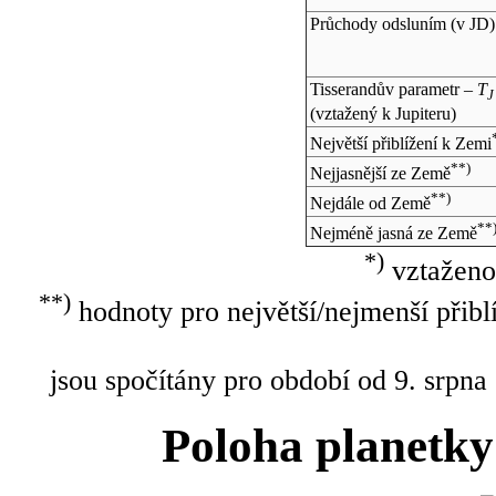
Průchody odsluním (v
JD
)
Tisserandův parametr –
T
J
(vztažený k Jupiteru)
Největší přiblížení k Zemi
**)
Nejjasnější ze Země
**)
Nejdále od Země
**
Nejméně jasná ze Země
*)
vztaženo
**)
hodnoty pro největší/nejmenší přibl
jsou spočítány pro období od 9. srpna
Poloha planetky