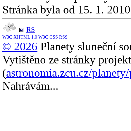
Stránka byla od 15. 1. 201
RS
W3C
XHTML 1.0
W3C
CSS
RSS
© 2026
Planety sluneční so
Vytištěno ze stránky projek
(
astronomia.zcu.cz/planety
Nahrávám...