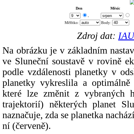
Den
Měsíc
.
Měřítko:
Body
:
Zdroj dat:
IAU
Na obrázku je v základním nastav
ve Sluneční soustavě v rovině ek
podle vzdálenosti planetky v odsl
planetky vykreslila a optimálně
které lze změnit z vybraných h
trajektorií) některých planet Sl
naznačuje, zda se planetka nacház
ní (červeně).