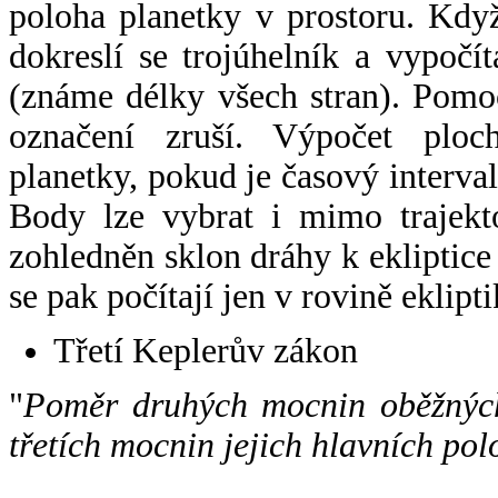
poloha planetky v prostoru. Kdy
dokreslí se trojúhelník a vypoč
(známe délky všech stran). Pomo
označení zruší. Výpočet ploch
planetky, pokud je časový interval
Body lze vybrat i mimo trajekto
zohledněn sklon dráhy k ekliptice
se pak počítají jen v rovině eklipti
Třetí Keplerův zákon
"
Poměr druhých mocnin oběžných
třetích mocnin jejich hlavních pol