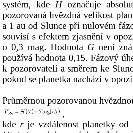
systém, kde
H
označuje absolut
pozorovaná hvězdná velikost plan
a 1 au od Slunce při nulovém fá
souvisí s efektem zjasnění v opoz
o 0,3 mag. Hodnota
G
není zná
používá hodnota 0,15. Fázový úh
k pozorovateli a směrem ke Slunc
pokud se planetka nachází v opozi
Průměrnou pozorovanou hvězdnou 
,
kde
r
je vzdálenost planetky od