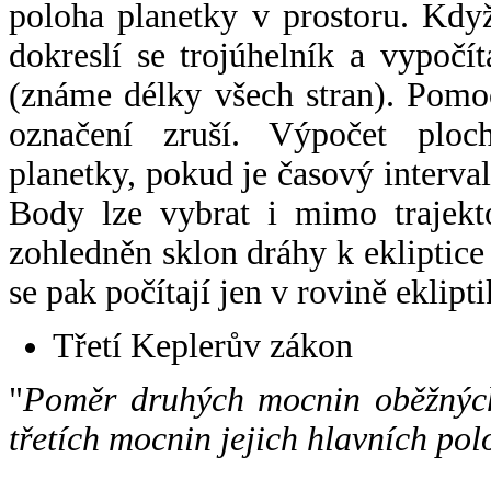
poloha planetky v prostoru. Kdy
dokreslí se trojúhelník a vypoč
(známe délky všech stran). Pomo
označení zruší. Výpočet ploch
planetky, pokud je časový interval
Body lze vybrat i mimo trajekto
zohledněn sklon dráhy k ekliptice
se pak počítají jen v rovině eklipti
Třetí Keplerův zákon
"
Poměr druhých mocnin oběžných
třetích mocnin jejich hlavních pol