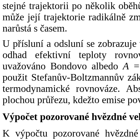
stejné trajektorii po několik oběh
může její trajektorie radikálně zm
narůstá s časem.
U přísluní a odsluní se zobrazuje
odhad efektivní teploty rovno
uvažováno Bondovo albedo
A
= 
použit Stefanův-Boltzmannův zák
termodynamické rovnováze. Abs
plochou průřezu, kdežto emise po
Výpočet pozorované hvězdné ve
K výpočtu pozorované hvězdné v