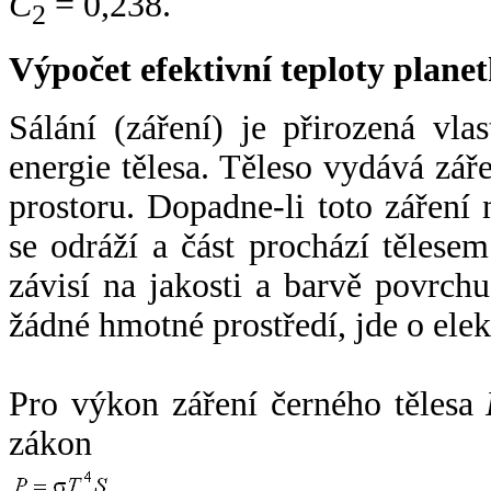
C
= 0,238.
2
Výpočet efektivní teploty plan
Sálání (záření) je přirozená vla
energie tělesa. Těleso vydává zá
prostoru. Dopadne-li toto záření n
se odráží a část prochází tělesem
závisí na jakosti a barvě povrch
žádné hmotné prostředí, jde o ele
Pro výkon záření černého tělesa
zákon