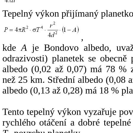
Tepelný výkon přijímaný planetko
,
kde
A
je Bondovo albedo, uvaž
odrazivosti) planetek se obecně
albedo (0,02 až 0,07) má 78 % z
než 25 km. Střední albedo (0,08 
albedo (0,13 až 0,28) má 18 % pla
Tento tepelný výkon vyzařuje po
rychlého otáčení a dobré tepelné