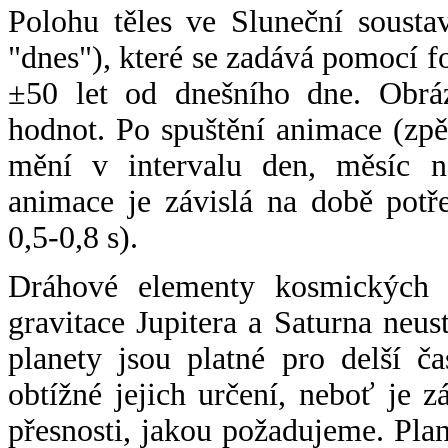
Polohu těles ve Sluneční sousta
"dnes"), které se zadává pomocí 
±50 let od dnešního dne. Obráz
hodnot. Po spuštění animace (zpě
mění v intervalu den, měsíc ne
animace je závislá na době potř
0,5-0,8 s).
Dráhové elementy kosmických t
gravitace Jupitera a Saturna neu
planety jsou platné pro delší č
obtížné jejich určení, neboť je 
přesnosti, jakou požadujeme. Pla