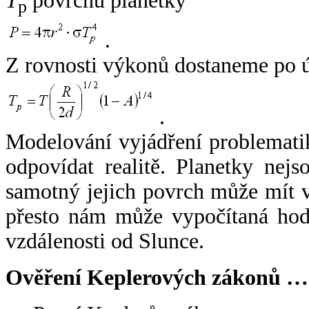
T
povrchu planetky
p
.
Z rovnosti výkonů dostaneme po 
.
Modelování vyjádření problemati
odpovídat realitě. Planetky nejso
samotný jejich povrch může mít v
přesto nám může vypočítaná hodn
vzdálenosti od Slunce.
Ověření Keplerových zákonů …