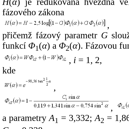
H
(
α
) je redukovaná hvězdná vel
fázového zákona
,
přičemž fázový parametr
G
slouž
funkcí
Φ
(
α
) a
Φ
(
α
). Fázovou fu
1
2
,
i
= 1, 2,
kde
,
,
a parametry
A
= 3,332;
A
= 1,8
1
2