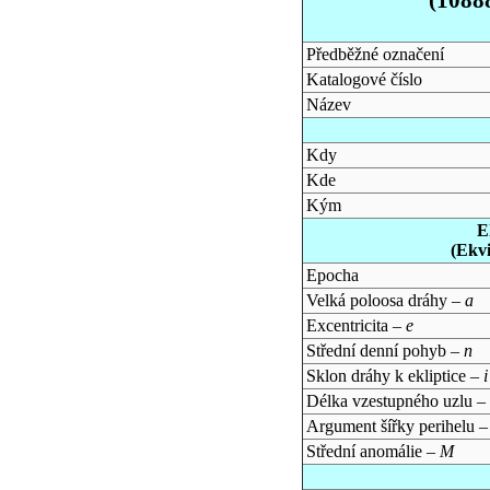
Předběžné označení
Katalogové číslo
Název
Kdy
Kde
Kým
E
(Ekv
Epocha
Velká poloosa dráhy –
a
Excentricita –
e
Střední denní pohyb –
n
Sklon dráhy k ekliptice –
i
Délka vzestupného uzlu –
Argument šířky perihelu 
Střední anomálie –
M