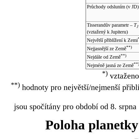
Průchody odsluním (v
JD
)
Tisserandův parametr –
T
J
(vztažený k Jupiteru)
Největší přiblížení k Zemi
**)
Nejjasnější ze Země
**)
Nejdále od Země
**
Nejméně jasná ze Země
*)
vztaženo
**)
hodnoty pro největší/nejmenší přibl
jsou spočítány pro období od 8. srpna
Poloha planetky