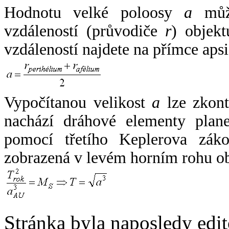
Hodnotu velké poloosy
a
může
vzdáleností (průvodiče
r
) objekt
vzdáleností najdete na přímce apsi
Vypočítanou velikost
a
lze zkont
nachází dráhové elementy plane
pomocí třetího Keplerova zák
zobrazená v levém horním rohu o
Stránka byla naposledy edi