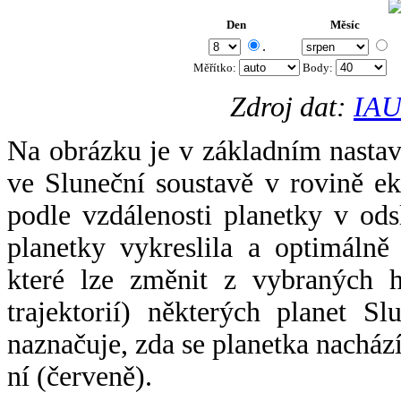
Den
Měsíc
.
Měřítko:
Body
:
Zdroj dat:
IAU
Na obrázku je v základním nastav
ve Sluneční soustavě v rovině ek
podle vzdálenosti planetky v odsl
planetky vykreslila a optimálně
které lze změnit z vybraných h
trajektorií) některých planet Sl
naznačuje, zda se planetka nacház
ní (červeně).