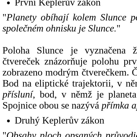
První Keplerův zákon
"
Planety obíhají kolem Slunce p
společném ohnisku je Slunce.
"
Poloha Slunce je vyznačena 
čtvereček znázorňuje polohu pr
zobrazeno modrým čtverečkem. Če
Bod na eliptické trajektorii, v n
přísluní
, bod, v němž je planet
Spojnice obou se nazývá
přímka a
Druhý Keplerův zákon
"
Obsahy ploch opsaných průvodič