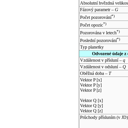
Absolutní hvězdná velikos
Fázový parametr –
G
*)
Počet pozorování
*)
Počet opozic
*)
Pozorována v letech
*)
Poslední pozorování
Typ planetky
Odvozené údaje z 
Vzdálenost v přísluní –
q
Vzdálenost v odsluní –
Q
Oběžná doba –
T
Vektor P [x]
Vektor P [y]
Vektor P [z]
Vektor Q [x]
Vektor Q [y]
Vektor Q [z]
Průchody přísluním (v
JD
)