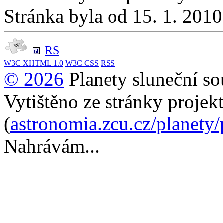
Stránka byla od 15. 1. 201
RS
W3C
XHTML 1.0
W3C
CSS
RSS
© 2026
Planety sluneční so
Vytištěno ze stránky projek
(
astronomia.zcu.cz/planety
Nahrávám...