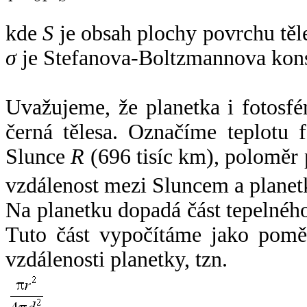
kde
S
je obsah plochy povrchu těl
σ
je Stefanova-Boltzmannova kons
Uvažujeme, že planetka i fotosfér
černá tělesa. Označíme teplotu 
Slunce
R
(696 tisíc km), poloměr
vzdálenost mezi Sluncem a plane
Na planetku dopadá část tepelnéh
Tuto část vypočítáme jako pomě
vzdálenosti planetky, tzn.