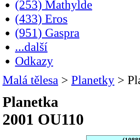
(253) Mathylde
(433) Eros
(951) Gaspra
...další
Odkazy
Malá tělesa
>
Planetky
>
Pl
Planetka
2001 OU110
(1088