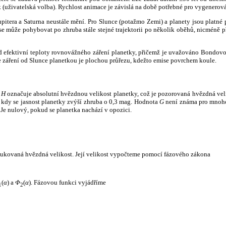
k (uživatelská volba). Rychlost animace je závislá na době potřebné pro vygenerová
itera a Saturna neustále mění. Pro Slunce (potažmo Zemi) a planety jsou platné p
 může pohybovat po zhruba stále stejné trajektorii po několik oběhů, nicméně při p
had efektivní teploty rovnovážného záření planetky, přičemž je uvažováno Bondov
záření od Slunce planetkou je plochou průřezu, kdežto emise povrchem koule.
e
H
označuje absolutní hvězdnou velikost planetky, což je pozorovaná hvězdná veli
i, kdy se jasnost planetky zvýší zhruba o 0,3 mag. Hodnota
G
není známa pro mnoho 
Je nulový, pokud se planetka nachází v opozici.
edukovaná hvězdná velikost. Její velikost vypočteme pomocí fázového zákona
(
α
) a
Φ
(
α
). Fázovou funkci vyjádříme
1
2