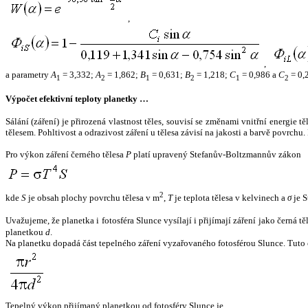
,
,
a parametry
A
= 3,332;
A
= 1,862;
B
= 0,631;
B
= 1,218;
C
= 0,986 a
C
= 0,
1
2
1
2
1
2
Výpočet efektivní teploty planetky …
Sálání (záření) je přirozená vlastnost těles, souvisí se změnami vnitřní energie 
tělesem. Pohltivost a odrazivost záření u tělesa závisí na jakosti a barvě povrch
Pro výkon záření černého tělesa
P
platí upravený Stefanův-Boltzmannův zákon
2
kde
S
je obsah plochy povrchu tělesa v m
,
T
je teplota tělesa v kelvinech a
σ
je S
Uvažujeme, že planetka i fotosféra Slunce vysílají i přijímají záření jako černá 
planetkou
d
.
Na planetku dopadá část tepelného záření vyzařovaného fotosférou Slunce. Tuto 
Tepelný výkon přijímaný planetkou od fotosféry Slunce je