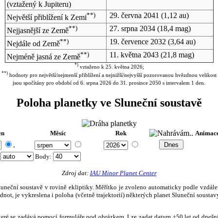
(vztažený k Jupiteru)
**)
29. června 2041
(1,12 au)
Největší přiblížení k Zemi
**)
27. srpna 2034
(18,4 mag)
Nejjasnější ze Země
**)
19. července 2032
(3,64 au)
Nejdále od Země
**)
11. května 2043
(21,8 mag)
Nejméně jasná ze Země
*)
vztaženo k 25. května 2026;
**)
hodnoty pro největší/nejmenší přiblížení a nejnižší/nejvyšší pozorovanou hvězdnou velikost
jsou spočítány pro období od 6. srpna 2026 do 31. prosince 2050 s intervalem 1 den.
Poloha planetky ve Sluneční soustavě
en
Měsíc
Rok
Animac
.
:
Body
:
Zdroj dat:
IAU Minor Planet Center
eční soustavě v rovině ekliptiky. Měřítko je zvoleno automaticky podle vzdálenost
not, je vykreslena i poloha (včetně trajektorií) některých planet Sluneční soustavy
, které se zadává pomocí formuláře pod obrázkem. Lze zadat datum ±50 let od dneš