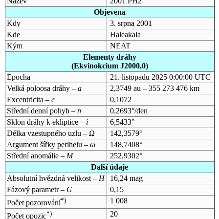
Název
2001 PH2
Objevena
Kdy
3. srpna 2001
Kde
Haleakala
Kým
NEAT
Elementy dráhy
(Ekvinokcium J2000,0)
Epocha
21. listopadu 2025 0:00:00 UTC
Velká poloosa dráhy –
a
2,3749 au – 355 273 476 km
Excentricita –
e
0,1072
Střední denní pohyb –
n
0,2693°/den
Sklon dráhy k ekliptice –
i
6,5433°
Délka vzestupného uzlu –
Ω
142,3579°
Argument šířky perihelu –
ω
148,7408°
Střední anomálie –
M
252,9302°
Další údaje
Absolutní hvězdná velikost –
H
16,24 mag
Fázový parametr –
G
0,15
*)
1 008
Počet pozorování
*)
20
Počet opozic