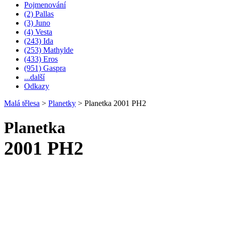
Pojmenování
(2) Pallas
(3) Juno
(4) Vesta
(243) Ida
(253) Mathylde
(433) Eros
(951) Gaspra
...další
Odkazy
Malá tělesa
>
Planetky
>
Planetka 2001 PH2
Planetka
2001 PH2