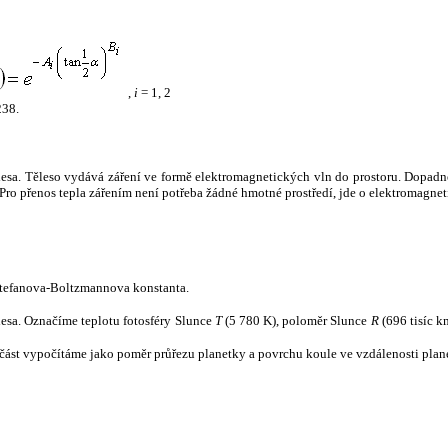
,
i
= 1, 2
238.
tělesa. Těleso vydává záření ve formě elektromagnetických vln do prostoru. Dopadne-l
u. Pro přenos tepla zářením není potřeba žádné hmotné prostředí, jde o elektromagnet
tefanova-Boltzmannova konstanta.
tělesa. Označíme teplotu fotosféry Slunce
T
(5 780 K), poloměr Slunce
R
(696 tisíc k
část vypočítáme jako poměr průřezu planetky a povrchu koule ve vzdálenosti plane