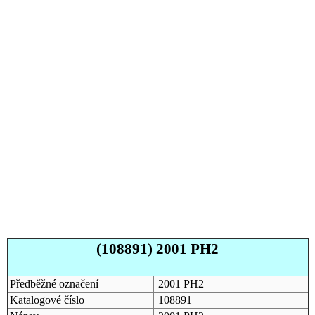
(108891) 2001 PH2
Předběžné označení
2001 PH2
Katalogové číslo
108891