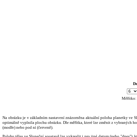
D
Měřítko
Na obrázku je v základním nastavení znázorněna aktuální poloha planetky ve Slun
optimálně vyplnila plochu obrázku. Dle měřítka, které lze změnit z vybraných hod
(modře) nebo pod ní (červeně).
Polohu těles ve Sluneční soustavě lze vykreslit i pro jiné datum (nebo "dnes")