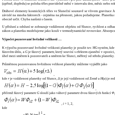
(zpětně, dopředu) se poloha těles pravidelně mění v intervalu den, měsíc nebo ro
Dráhové elementy kosmických těles ve Sluneční soustavě se vlivem gravitace Jup
závislé na mnoha faktorech - zejména na přesnosti, jakou požadujeme. Planetka se
obecně určit. Chyba narůstá s časem.
U přísluní a odsluní se zobrazuje vzdálenost objektu od Slunce, rychlost a od
zákon a planetku modelujeme jako kouli v termodynamické rovnováze. Absorpce 
Výpočet pozorované hvězdné velikosti …
K výpočtu pozorované hvězdné velikosti planetky je použit tzv. HG-systém, kd
fázovém úhlu, a
G
je fázový parametr, který souvisí s efektem zjasnění v opozic
úhel mezi směrem k pozorovateli a směrem ke Slunci, měřený od středu planetky. 
Průměrnou pozorovanou hvězdnou velikost planetky můžeme vyjádřit jako
,
kde
r
je vzdálenost planetky od Slunce,
Δ
je její vzdálenost od Země a
H
(
α
) je r
,
přičemž fázový parametr
G
slouží jako váhový parametr dvou fázových funkcí
Φ
,
i
= 1, 2,
kde