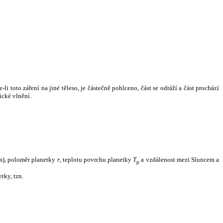
i toto záření na jiné těleso, je částečně pohlceno, část se odráží a část prochází
ické vlnění.
m), poloměr planetky
r
, teplotu povrchu planetky
T
a vzdálenost mezi Sluncem a
p
tky, tzn.