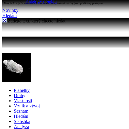
Katalogy objektů
Tato funkce je na stránkách Astronomia nová, testové otázky jsou přidávány postupně...
Novinky
Hledání
Zadejte text, který chcete hledat
Planetky
Dráhy
Vlastnosti
Vznik a vývoj
Seznam
Hledání
Statistika
Analýza