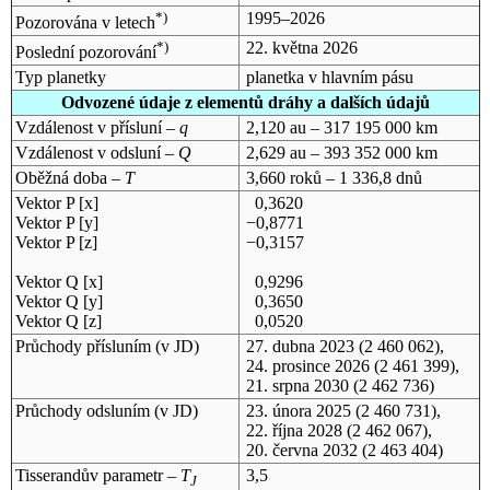
*)
1995–2026
Pozorována v letech
*)
22. května 2026
Poslední pozorování
Typ planetky
planetka v hlavním pásu
Odvozené údaje z elementů dráhy a dalších údajů
Vzdálenost v přísluní –
q
2,120 au – 317 195 000 km
Vzdálenost v odsluní –
Q
2,629 au – 393 352 000 km
Oběžná doba –
T
3,660 roků – 1 336,8 dnů
Vektor P [x]
0,3620
Vektor P [y]
−0,8771
Vektor P [z]
−0,3157
Vektor Q [x]
0,9296
Vektor Q [y]
0,3650
Vektor Q [z]
0,0520
Průchody přísluním (v
JD
)
27. dubna 2023
(2 460 062),
24. prosince 2026
(2 461 399),
21. srpna 2030
(2 462 736)
Průchody odsluním (v
JD
)
23. února 2025
(2 460 731),
22. října 2028
(2 462 067),
20. června 2032
(2 463 404)
Tisserandův parametr –
T
3,5
J