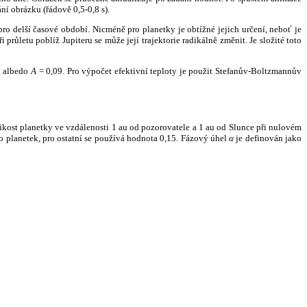
ní obrázku (řádově 0,5-0,8 s).
ro delší časové období. Nicméně pro planetky je obtížné jejich určení, neboť je
růletu poblíž Jupiteru se může její trajektorie radikálně změnit. Je složité toto
o albedo
A
= 0,09. Pro výpočet efektivní teploty je použit Stefanův-Boltzmannův
kost planetky ve vzdálenosti 1 au od pozorovatele a 1 au od Slunce při nulovém
planetek, pro ostatní se používá hodnota 0,15. Fázový úhel
α
je definován jako