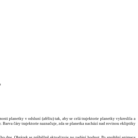
e
i planetky v odsluní (aféliu) tak, aby se celá trajektorie planetky vykreslila a
. Barva čáry trajektorie naznačuje, zda se planetka nachází nad rovinou ekliptiky
ního dne. Obrázek se průběžně aktualizuje po zadání hodnot. Po spuštění animace