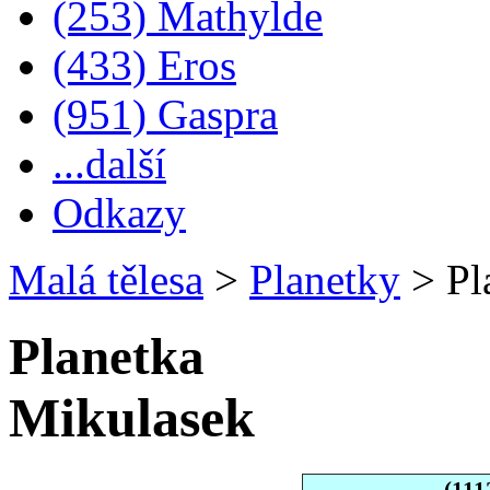
(253) Mathylde
(433) Eros
(951) Gaspra
...další
Odkazy
Malá tělesa
>
Planetky
>
Pl
Planetka
Mikulasek
(111