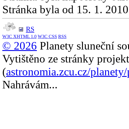
Stránka byla od 15. 1. 201
RS
W3C
XHTML 1.0
W3C
CSS
RSS
© 2026
Planety sluneční so
Vytištěno ze stránky projek
(
astronomia.zcu.cz/planety
Nahrávám...