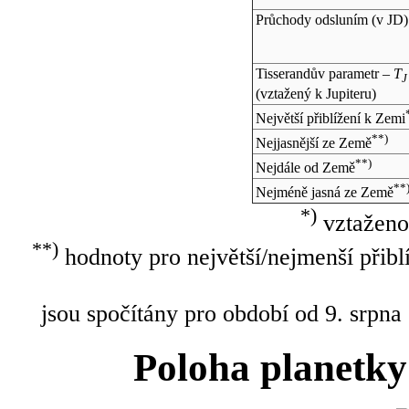
Průchody odsluním (v
JD
)
Tisserandův parametr –
T
J
(vztažený k Jupiteru)
Největší přiblížení k Zemi
**)
Nejjasnější ze Země
**)
Nejdále od Země
**
Nejméně jasná ze Země
*)
vztaženo
**)
hodnoty pro největší/nejmenší přibl
jsou spočítány pro období od 9. srpna
Poloha planetky