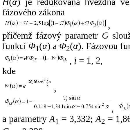
H
(
α
) je redukovaná hvězdná vel
fázového zákona
,
přičemž fázový parametr
G
slouž
funkcí
Φ
(
α
) a
Φ
(
α
). Fázovou fu
1
2
,
i
= 1, 2,
kde
,
,
a parametry
A
= 3,332;
A
= 1,8
1
2