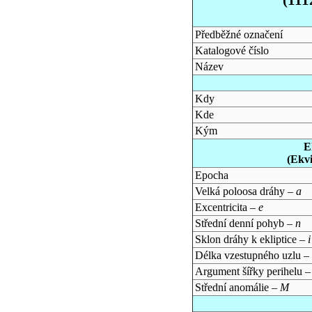
Předběžné označení
Katalogové číslo
Název
Kdy
Kde
Kým
E
(Ekv
Epocha
Velká poloosa dráhy –
a
Excentricita –
e
Střední denní pohyb –
n
Sklon dráhy k ekliptice –
i
Délka vzestupného uzlu –
Argument šířky perihelu 
Střední anomálie –
M