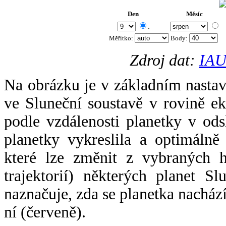
Den
Měsíc
.
Měřítko:
Body
:
Zdroj dat:
IAU
Na obrázku je v základním nastav
ve Sluneční soustavě v rovině ek
podle vzdálenosti planetky v odsl
planetky vykreslila a optimálně
které lze změnit z vybraných h
trajektorií) některých planet Sl
naznačuje, zda se planetka nacház
ní (červeně).