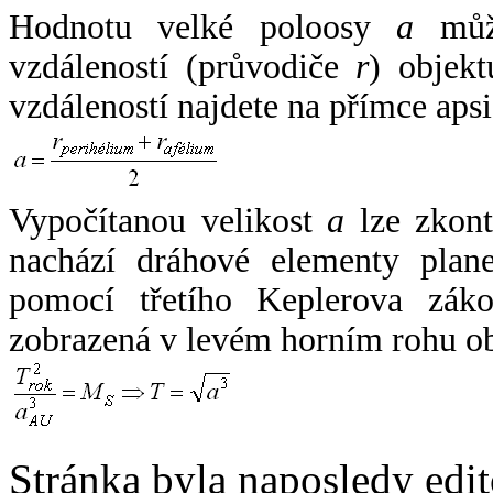
Hodnotu velké poloosy
a
může
vzdáleností (průvodiče
r
) objekt
vzdáleností najdete na přímce apsi
Vypočítanou velikost
a
lze zkont
nachází dráhové elementy plane
pomocí třetího Keplerova zák
zobrazená v levém horním rohu o
Stránka byla naposledy edi