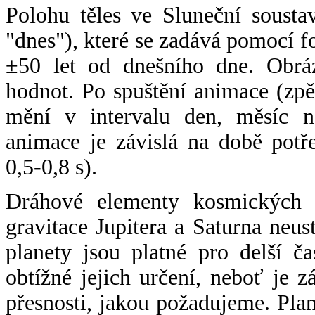
Polohu těles ve Sluneční sousta
"dnes"), které se zadává pomocí 
±50 let od dnešního dne. Obráz
hodnot. Po spuštění animace (zpě
mění v intervalu den, měsíc ne
animace je závislá na době potř
0,5-0,8 s).
Dráhové elementy kosmických t
gravitace Jupitera a Saturna neu
planety jsou platné pro delší č
obtížné jejich určení, neboť je 
přesnosti, jakou požadujeme. Pla