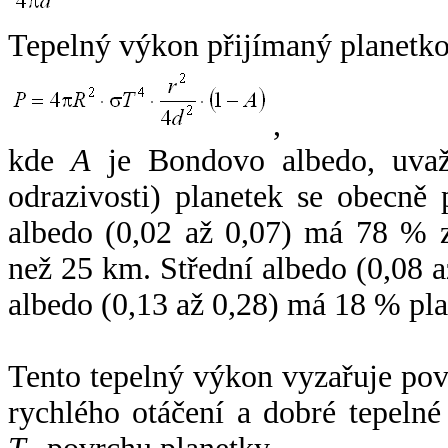
Tepelný výkon přijímaný planetko
,
kde
A
je Bondovo albedo, uvaž
odrazivosti) planetek se obecně
albedo (0,02 až 0,07) má 78 % z
než 25 km. Střední albedo (0,08 
albedo (0,13 až 0,28) má 18 % pla
Tento tepelný výkon vyzařuje po
rychlého otáčení a dobré tepelné