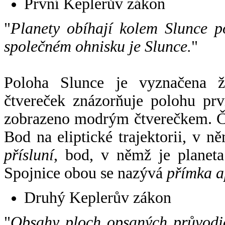
První Keplerův zákon
"
Planety obíhají kolem Slunce p
společném ohnisku je Slunce.
"
Poloha Slunce je vyznačena 
čtvereček znázorňuje polohu pr
zobrazeno modrým čtverečkem. Če
Bod na eliptické trajektorii, v n
přísluní
, bod, v němž je planet
Spojnice obou se nazývá
přímka a
Druhý Keplerův zákon
"
Obsahy ploch opsaných průvodič