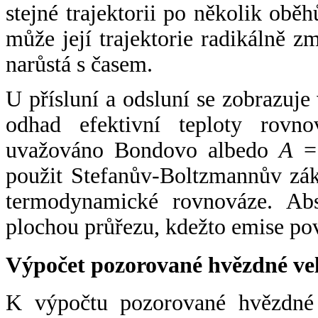
stejné trajektorii po několik oběh
může její trajektorie radikálně zm
narůstá s časem.
U přísluní a odsluní se zobrazuje
odhad efektivní teploty rovno
uvažováno Bondovo albedo
A
= 
použit Stefanův-Boltzmannův zák
termodynamické rovnováze. Abs
plochou průřezu, kdežto emise po
Výpočet pozorované hvězdné ve
K výpočtu pozorované hvězdné v