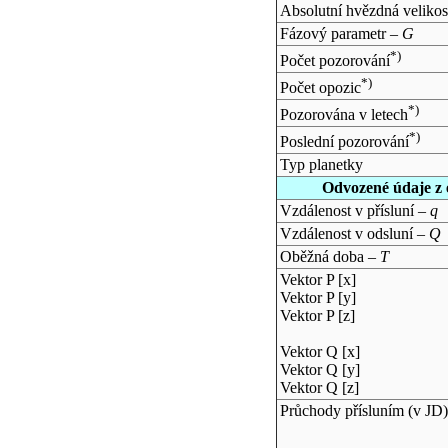
Absolutní hvězdná velikos
Fázový parametr –
G
*)
Počet pozorování
*)
Počet opozic
*)
Pozorována v letech
*)
Poslední pozorování
Typ planetky
Odvozené údaje z 
Vzdálenost v přísluní –
q
Vzdálenost v odsluní –
Q
Oběžná doba –
T
Vektor P [x]
Vektor P [y]
Vektor P [z]
Vektor Q [x]
Vektor Q [y]
Vektor Q [z]
Průchody přísluním (v
JD
)