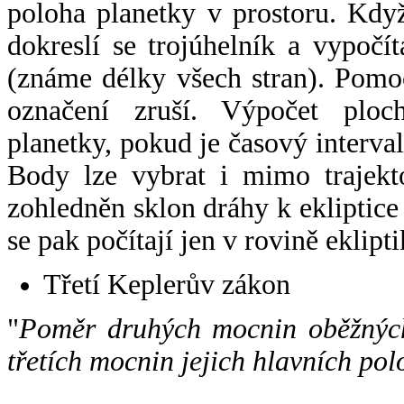
poloha planetky v prostoru. Kdy
dokreslí se trojúhelník a vypoč
(známe délky všech stran). Pomo
označení zruší. Výpočet ploch
planetky, pokud je časový interval
Body lze vybrat i mimo trajekto
zohledněn sklon dráhy k ekliptice
se pak počítají jen v rovině eklipti
Třetí Keplerův zákon
"
Poměr druhých mocnin oběžných
třetích mocnin jejich hlavních pol