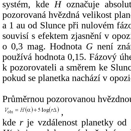
systém, kde
H
označuje absolut
pozorovaná hvězdná velikost plan
a 1 au od Slunce při nulovém fá
souvisí s efektem zjasnění v opoz
o 0,3 mag. Hodnota
G
není zná
používá hodnota 0,15. Fázový úh
k pozorovateli a směrem ke Slunc
pokud se planetka nachází v opozi
Průměrnou pozorovanou hvězdnou 
,
kde
r
je vzdálenost planetky od