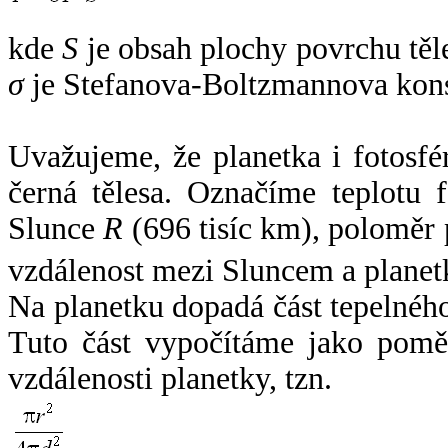
kde
S
je obsah plochy povrchu těl
σ
je Stefanova-Boltzmannova kons
Uvažujeme, že planetka i fotosfér
černá tělesa. Označíme teplotu 
Slunce
R
(696 tisíc km), poloměr
vzdálenost mezi Sluncem a plane
Na planetku dopadá část tepelnéh
Tuto část vypočítáme jako pomě
vzdálenosti planetky, tzn.