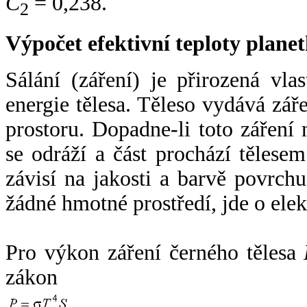
C
= 0,238.
2
Výpočet efektivní teploty plan
Sálání (záření) je přirozená vla
energie tělesa. Těleso vydává zá
prostoru. Dopadne-li toto záření n
se odráží a část prochází tělesem
závisí na jakosti a barvě povrch
žádné hmotné prostředí, jde o ele
Pro výkon záření černého tělesa
zákon