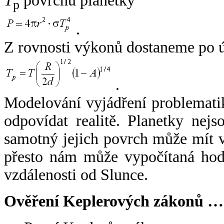
T
povrchu planetky
p
.
Z rovnosti výkonů dostaneme po 
.
Modelování vyjádření problemati
odpovídat realitě. Planetky nejso
samotný jejich povrch může mít v
přesto nám může vypočítaná hodn
vzdálenosti od Slunce.
Ověření Keplerových zákonů …