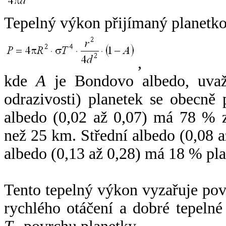
Tepelný výkon přijímaný planetko
,
kde
A
je Bondovo albedo, uvaž
odrazivosti) planetek se obecně
albedo (0,02 až 0,07) má 78 % z
než 25 km. Střední albedo (0,08 
albedo (0,13 až 0,28) má 18 % pla
Tento tepelný výkon vyzařuje po
rychlého otáčení a dobré tepelné