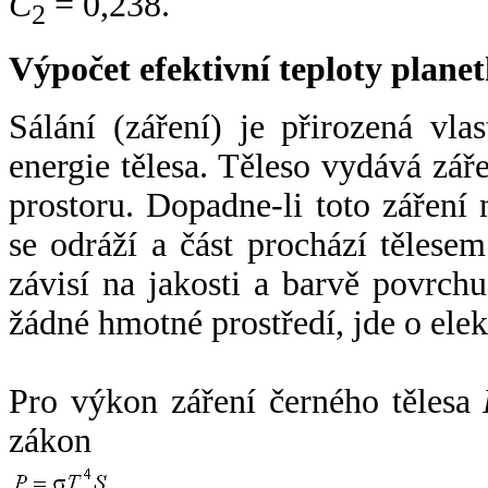
C
= 0,238.
2
Výpočet efektivní teploty plan
Sálání (záření) je přirozená vla
energie tělesa. Těleso vydává zá
prostoru. Dopadne-li toto záření n
se odráží a část prochází tělesem
závisí na jakosti a barvě povrch
žádné hmotné prostředí, jde o ele
Pro výkon záření černého tělesa
zákon