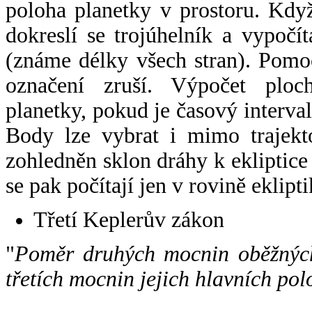
poloha planetky v prostoru. Kdy
dokreslí se trojúhelník a vypoč
(známe délky všech stran). Pomo
označení zruší. Výpočet ploch
planetky, pokud je časový interval
Body lze vybrat i mimo trajekto
zohledněn sklon dráhy k ekliptice
se pak počítají jen v rovině eklipti
Třetí Keplerův zákon
"
Poměr druhých mocnin oběžných
třetích mocnin jejich hlavních pol