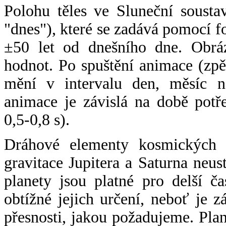
Polohu těles ve Sluneční sousta
"dnes"), které se zadává pomocí 
±50 let od dnešního dne. Obráz
hodnot. Po spuštění animace (zpě
mění v intervalu den, měsíc ne
animace je závislá na době potř
0,5-0,8 s).
Dráhové elementy kosmických t
gravitace Jupitera a Saturna neu
planety jsou platné pro delší č
obtížné jejich určení, neboť je 
přesnosti, jakou požadujeme. Pla