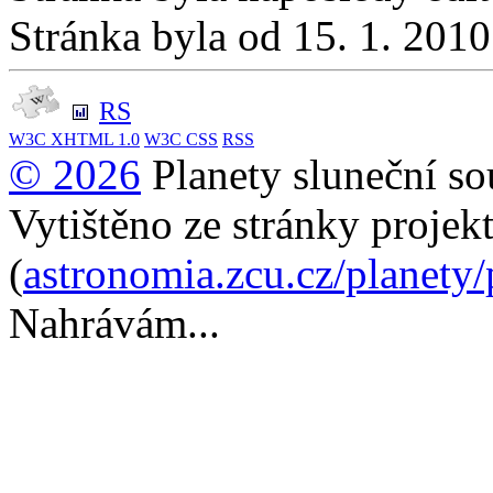
Stránka byla od 15. 1. 201
RS
W3C
XHTML 1.0
W3C
CSS
RSS
© 2026
Planety sluneční so
Vytištěno ze stránky projek
(
astronomia.zcu.cz/planety
Nahrávám...