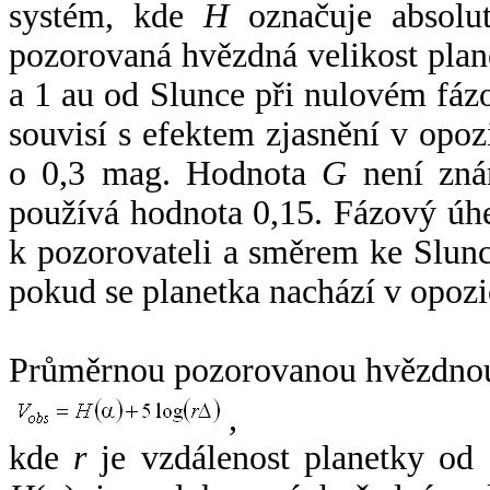
systém, kde
H
označuje absolut
pozorovaná hvězdná velikost plan
a 1 au od Slunce při nulovém fá
souvisí s efektem zjasnění v opoz
o 0,3 mag. Hodnota
G
není zná
používá hodnota 0,15. Fázový úh
k pozorovateli a směrem ke Slunc
pokud se planetka nachází v opozi
Průměrnou pozorovanou hvězdnou 
,
kde
r
je vzdálenost planetky od