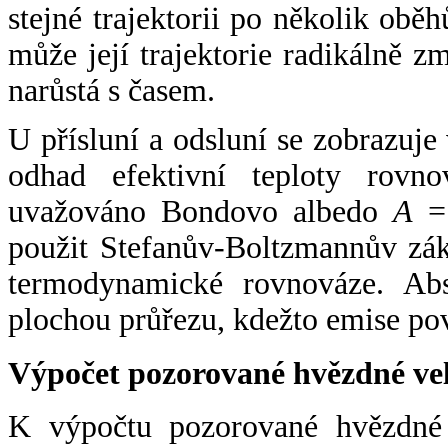
stejné trajektorii po několik oběh
může její trajektorie radikálně zm
narůstá s časem.
U přísluní a odsluní se zobrazuje
odhad efektivní teploty rovno
uvažováno Bondovo albedo
A
= 
použit Stefanův-Boltzmannův zák
termodynamické rovnováze. Abs
plochou průřezu, kdežto emise po
Výpočet pozorované hvězdné ve
K výpočtu pozorované hvězdné v