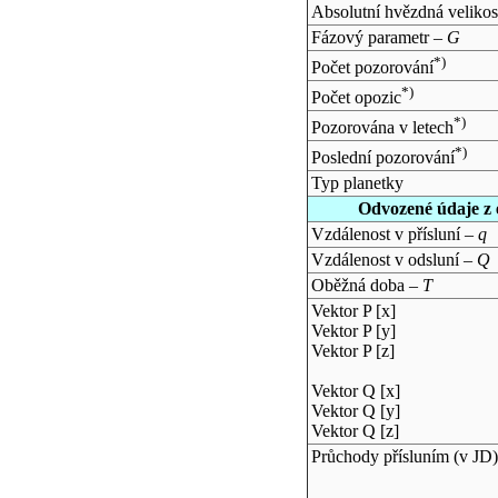
Absolutní hvězdná velikos
Fázový parametr –
G
*)
Počet pozorování
*)
Počet opozic
*)
Pozorována v letech
*)
Poslední pozorování
Typ planetky
Odvozené údaje z 
Vzdálenost v přísluní –
q
Vzdálenost v odsluní –
Q
Oběžná doba –
T
Vektor P [x]
Vektor P [y]
Vektor P [z]
Vektor Q [x]
Vektor Q [y]
Vektor Q [z]
Průchody přísluním (v
JD
)