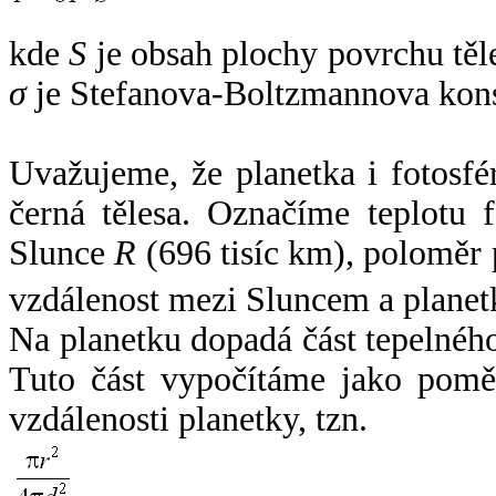
kde
S
je obsah plochy povrchu těl
σ
je Stefanova-Boltzmannova kons
Uvažujeme, že planetka i fotosfér
černá tělesa. Označíme teplotu 
Slunce
R
(696 tisíc km), poloměr
vzdálenost mezi Sluncem a plane
Na planetku dopadá část tepelnéh
Tuto část vypočítáme jako pomě
vzdálenosti planetky, tzn.