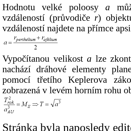
Hodnotu velké poloosy
a
může
vzdáleností (průvodiče
r
) objekt
vzdáleností najdete na přímce apsi
Vypočítanou velikost
a
lze zkont
nachází dráhové elementy plane
pomocí třetího Keplerova zák
zobrazená v levém horním rohu o
Stránka byla naposledy edi