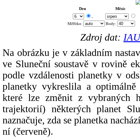
Den
Měsíc
.
Měřítko:
Body
:
Zdroj dat:
IAU
Na obrázku je v základním nastav
ve Sluneční soustavě v rovině ek
podle vzdálenosti planetky v odsl
planetky vykreslila a optimálně
které lze změnit z vybraných h
trajektorií) některých planet Sl
naznačuje, zda se planetka nacház
ní (červeně).