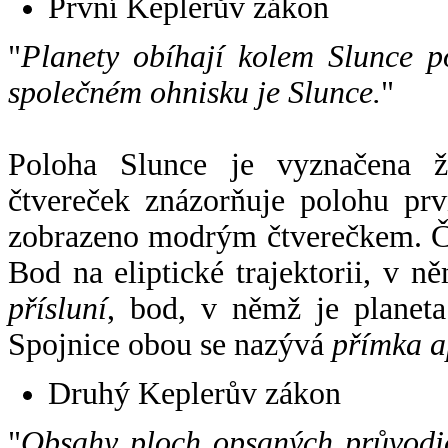
První Keplerův zákon
"
Planety obíhají kolem Slunce p
společném ohnisku je Slunce.
"
Poloha Slunce je vyznačena 
čtvereček znázorňuje polohu pr
zobrazeno modrým čtverečkem. Če
Bod na eliptické trajektorii, v n
přísluní
, bod, v němž je planet
Spojnice obou se nazývá
přímka a
Druhý Keplerův zákon
"
Obsahy ploch opsaných průvodič