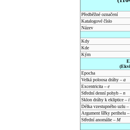
Předběžné označení
Katalogové číslo
Název
Kdy
Kde
Kým
E
(Ekv
Epocha
Velká poloosa dráhy –
a
Excentricita –
e
Střední denní pohyb –
n
Sklon dráhy k ekliptice –
i
Délka vzestupného uzlu –
Argument šířky perihelu 
Střední anomálie –
M