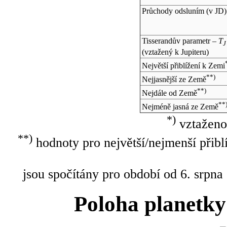
Průchody odsluním (v
JD
)
Tisserandův parametr –
T
J
(vztažený k Jupiteru)
Největší přiblížení k Zemi
**)
Nejjasnější ze Země
**)
Nejdále od Země
**
Nejméně jasná ze Země
*)
vztaženo
**)
hodnoty pro největší/nejmenší přibl
jsou spočítány pro období od 6. srpna
Poloha planetky