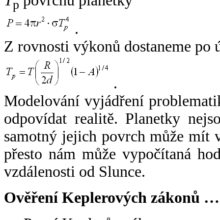
T
povrchu planetky
p
.
Z rovnosti výkonů dostaneme po 
.
Modelování vyjádření problemati
odpovídat realitě. Planetky nejso
samotný jejich povrch může mít v
přesto nám může vypočítaná hodn
vzdálenosti od Slunce.
Ověření Keplerových zákonů …