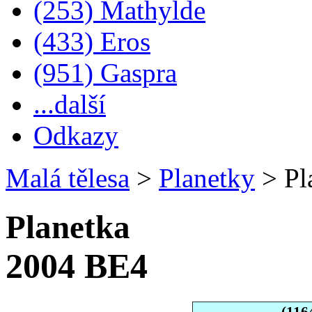
(253) Mathylde
(433) Eros
(951) Gaspra
...další
Odkazy
Malá tělesa
>
Planetky
>
Pl
Planetka
2004 BE4
(116