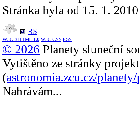
Stránka byla od 15. 1. 201
RS
W3C
XHTML 1.0
W3C
CSS
RSS
© 2026
Planety sluneční so
Vytištěno ze stránky projek
(
astronomia.zcu.cz/planety
Nahrávám...