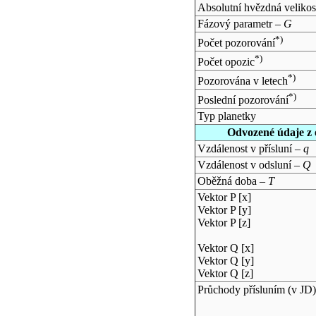
Absolutní hvězdná velikos
Fázový parametr –
G
*)
Počet pozorování
*)
Počet opozic
*)
Pozorována v letech
*)
Poslední pozorování
Typ planetky
Odvozené údaje z 
Vzdálenost v přísluní –
q
Vzdálenost v odsluní –
Q
Oběžná doba –
T
Vektor P [x]
Vektor P [y]
Vektor P [z]
Vektor Q [x]
Vektor Q [y]
Vektor Q [z]
Průchody přísluním (v
JD
)