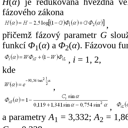
H
(
α
) je redukovaná hvězdná vel
fázového zákona
,
přičemž fázový parametr
G
slouž
funkcí
Φ
(
α
) a
Φ
(
α
). Fázovou fu
1
2
,
i
= 1, 2,
kde
,
,
a parametry
A
= 3,332;
A
= 1,8
1
2