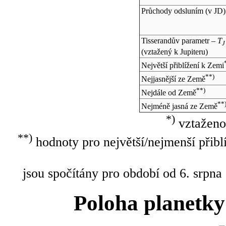
Průchody odsluním (v
JD
)
Tisserandův parametr –
T
J
(vztažený k Jupiteru)
Největší přiblížení k Zemi
**)
Nejjasnější ze Země
**)
Nejdále od Země
**
Nejméně jasná ze Země
*)
vztaženo
**)
hodnoty pro největší/nejmenší přibl
jsou spočítány pro období od 6. srpna
Poloha planetky