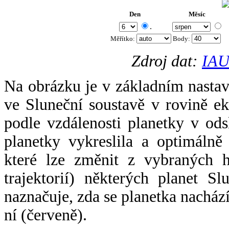
Den
Měsíc
.
Měřítko:
Body
:
Zdroj dat:
IAU
Na obrázku je v základním nastav
ve Sluneční soustavě v rovině ek
podle vzdálenosti planetky v odsl
planetky vykreslila a optimálně
které lze změnit z vybraných h
trajektorií) některých planet Sl
naznačuje, zda se planetka nacház
ní (červeně).