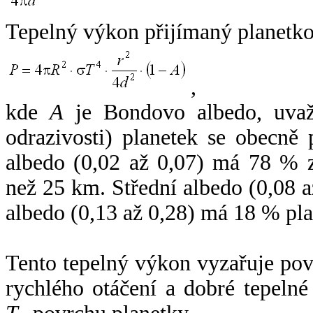
Tepelný výkon přijímaný planetko
,
kde
A
je Bondovo albedo, uvaž
odrazivosti) planetek se obecně
albedo (0,02 až 0,07) má 78 % z
než 25 km. Střední albedo (0,08 
albedo (0,13 až 0,28) má 18 % pla
Tento tepelný výkon vyzařuje po
rychlého otáčení a dobré tepelné