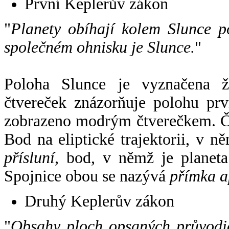
První Keplerův zákon
"
Planety obíhají kolem Slunce p
společném ohnisku je Slunce.
"
Poloha Slunce je vyznačena 
čtvereček znázorňuje polohu pr
zobrazeno modrým čtverečkem. Če
Bod na eliptické trajektorii, v n
přísluní
, bod, v němž je planet
Spojnice obou se nazývá
přímka a
Druhý Keplerův zákon
"
Obsahy ploch opsaných průvodič