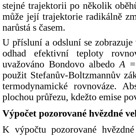
stejné trajektorii po několik oběh
může její trajektorie radikálně zm
narůstá s časem.
U přísluní a odsluní se zobrazuje
odhad efektivní teploty rovno
uvažováno Bondovo albedo
A
= 
použit Stefanův-Boltzmannův zák
termodynamické rovnováze. Abs
plochou průřezu, kdežto emise po
Výpočet pozorované hvězdné ve
K výpočtu pozorované hvězdné v