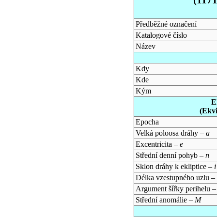
Předběžné označení
Katalogové číslo
Název
Kdy
Kde
Kým
E
(Ekv
Epocha
Velká poloosa dráhy –
a
Excentricita –
e
Střední denní pohyb –
n
Sklon dráhy k ekliptice –
i
Délka vzestupného uzlu –
Argument šířky perihelu 
Střední anomálie –
M