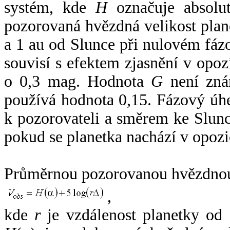
systém, kde
H
označuje absolut
pozorovaná hvězdná velikost plan
a 1 au od Slunce při nulovém fá
souvisí s efektem zjasnění v opoz
o 0,3 mag. Hodnota
G
není zná
používá hodnota 0,15. Fázový úh
k pozorovateli a směrem ke Slunc
pokud se planetka nachází v opozi
Průměrnou pozorovanou hvězdnou 
,
kde
r
je vzdálenost planetky od