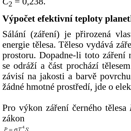
C
= 0,238.
2
Výpočet efektivní teploty plan
Sálání (záření) je přirozená vla
energie tělesa. Těleso vydává zá
prostoru. Dopadne-li toto záření n
se odráží a část prochází tělesem
závisí na jakosti a barvě povrch
žádné hmotné prostředí, jde o ele
Pro výkon záření černého tělesa
zákon