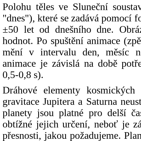
Polohu těles ve Sluneční sousta
"dnes"), které se zadává pomocí 
±50 let od dnešního dne. Obráz
hodnot. Po spuštění animace (zpě
mění v intervalu den, měsíc ne
animace je závislá na době potř
0,5-0,8 s).
Dráhové elementy kosmických t
gravitace Jupitera a Saturna neu
planety jsou platné pro delší č
obtížné jejich určení, neboť je 
přesnosti, jakou požadujeme. Pla