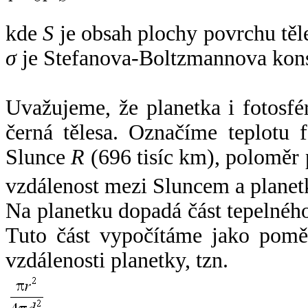
kde
S
je obsah plochy povrchu těl
σ
je Stefanova-Boltzmannova kons
Uvažujeme, že planetka i fotosfér
černá tělesa. Označíme teplotu 
Slunce
R
(696 tisíc km), poloměr
vzdálenost mezi Sluncem a plane
Na planetku dopadá část tepelnéh
Tuto část vypočítáme jako pomě
vzdálenosti planetky, tzn.