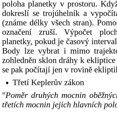
poloha planetky v prostoru. Kdy
dokreslí se trojúhelník a vypoč
(známe délky všech stran). Pomo
označení zruší. Výpočet ploch
planetky, pokud je časový interval
Body lze vybrat i mimo trajekto
zohledněn sklon dráhy k ekliptice
se pak počítají jen v rovině eklipti
Třetí Keplerův zákon
"
Poměr druhých mocnin oběžných
třetích mocnin jejich hlavních pol