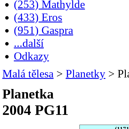
(253) Mathylde
(433) Eros
(951) Gaspra
...další
Odkazy
Malá tělesa
>
Planetky
>
Pl
Planetka
2004 PG11
(117