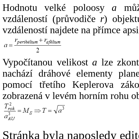
Hodnotu velké poloosy
a
může
vzdáleností (průvodiče
r
) objekt
vzdáleností najdete na přímce apsi
Vypočítanou velikost
a
lze zkont
nachází dráhové elementy plane
pomocí třetího Keplerova zák
zobrazená v levém horním rohu o
Stránka byla naposledy edi