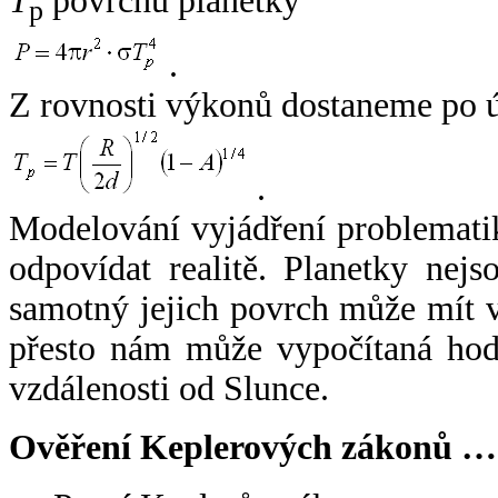
T
povrchu planetky
p
.
Z rovnosti výkonů dostaneme po 
.
Modelování vyjádření problemati
odpovídat realitě. Planetky nejso
samotný jejich povrch může mít v
přesto nám může vypočítaná hodn
vzdálenosti od Slunce.
Ověření Keplerových zákonů …