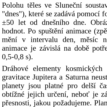
Polohu těles ve Sluneční sousta
"dnes"), které se zadává pomocí 
±50 let od dnešního dne. Obráz
hodnot. Po spuštění animace (zpě
mění v intervalu den, měsíc ne
animace je závislá na době potř
0,5-0,8 s).
Dráhové elementy kosmických t
gravitace Jupitera a Saturna neu
planety jsou platné pro delší č
obtížné jejich určení, neboť je 
přesnosti, jakou požadujeme. Pla