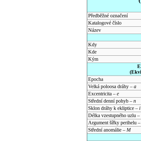
Předběžné označení
Katalogové číslo
Název
Kdy
Kde
Kým
E
(Ekv
Epocha
Velká poloosa dráhy –
a
Excentricita –
e
Střední denní pohyb –
n
Sklon dráhy k ekliptice –
i
Délka vzestupného uzlu –
Argument šířky perihelu 
Střední anomálie –
M