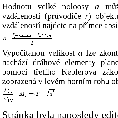
Hodnotu velké poloosy
a
může
vzdáleností (průvodiče
r
) objekt
vzdáleností najdete na přímce apsi
Vypočítanou velikost
a
lze zkont
nachází dráhové elementy plane
pomocí třetího Keplerova zák
zobrazená v levém horním rohu o
Stránka byla naposledy edi