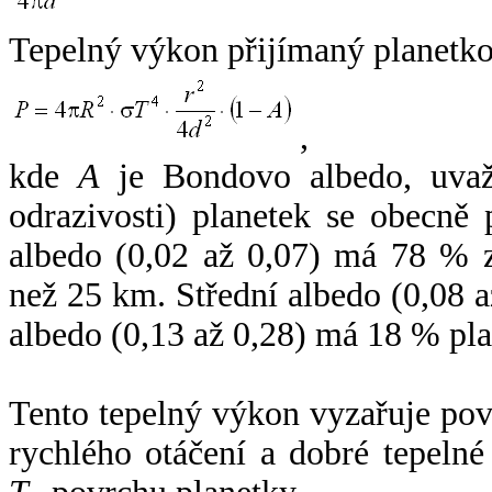
Tepelný výkon přijímaný planetko
,
kde
A
je Bondovo albedo, uvaž
odrazivosti) planetek se obecně
albedo (0,02 až 0,07) má 78 % z
než 25 km. Střední albedo (0,08 
albedo (0,13 až 0,28) má 18 % pla
Tento tepelný výkon vyzařuje po
rychlého otáčení a dobré tepelné