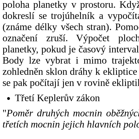
poloha planetky v prostoru. Kdy
dokreslí se trojúhelník a vypoč
(známe délky všech stran). Pomo
označení zruší. Výpočet ploch
planetky, pokud je časový interval
Body lze vybrat i mimo trajekto
zohledněn sklon dráhy k ekliptice
se pak počítají jen v rovině eklipti
Třetí Keplerův zákon
"
Poměr druhých mocnin oběžných
třetích mocnin jejich hlavních pol