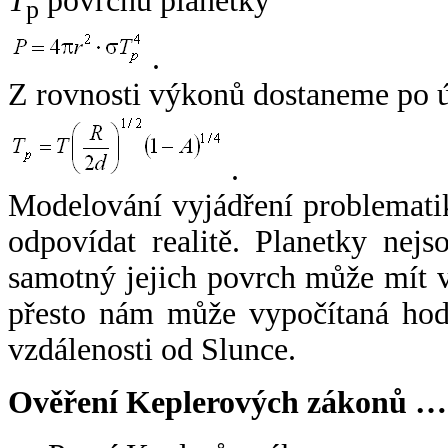
T
povrchu planetky
p
.
Z rovnosti výkonů dostaneme po 
.
Modelování vyjádření problemati
odpovídat realitě. Planetky nejso
samotný jejich povrch může mít v
přesto nám může vypočítaná hodn
vzdálenosti od Slunce.
Ověření Keplerových zákonů …