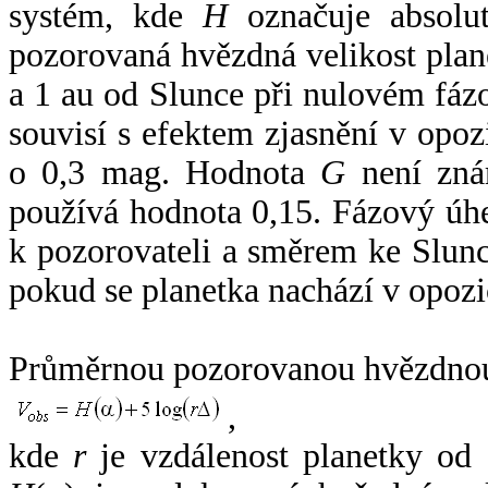
systém, kde
H
označuje absolut
pozorovaná hvězdná velikost plan
a 1 au od Slunce při nulovém fá
souvisí s efektem zjasnění v opoz
o 0,3 mag. Hodnota
G
není zná
používá hodnota 0,15. Fázový úh
k pozorovateli a směrem ke Slunc
pokud se planetka nachází v opozi
Průměrnou pozorovanou hvězdnou 
,
kde
r
je vzdálenost planetky od