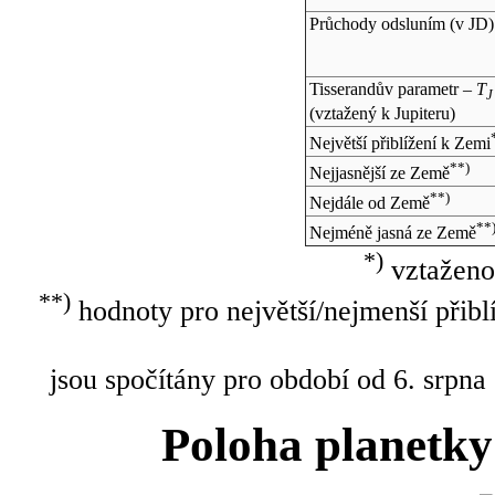
Průchody odsluním (v
JD
)
Tisserandův parametr –
T
J
(vztažený k Jupiteru)
Největší přiblížení k Zemi
**)
Nejjasnější ze Země
**)
Nejdále od Země
**
Nejméně jasná ze Země
*)
vztaženo
**)
hodnoty pro největší/nejmenší přibl
jsou spočítány pro období od 6. srpna
Poloha planetky