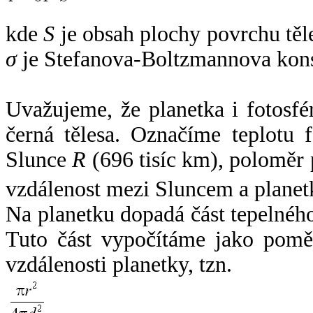
kde
S
je obsah plochy povrchu těl
σ
je Stefanova-Boltzmannova kons
Uvažujeme, že planetka i fotosfér
černá tělesa. Označíme teplotu 
Slunce
R
(696 tisíc km), poloměr
vzdálenost mezi Sluncem a plane
Na planetku dopadá část tepelnéh
Tuto část vypočítáme jako pomě
vzdálenosti planetky, tzn.