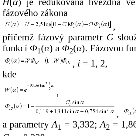
H
(
α
) je redukovaná hvězdná vel
fázového zákona
,
přičemž fázový parametr
G
slouž
funkcí
Φ
(
α
) a
Φ
(
α
). Fázovou fu
1
2
,
i
= 1, 2,
kde
,
,
a parametry
A
= 3,332;
A
= 1,8
1
2