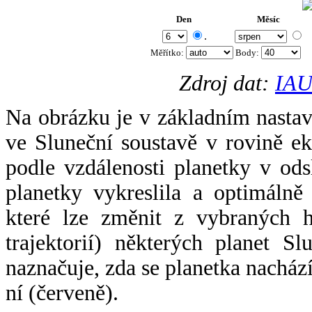
Den
Měsíc
.
Měřítko:
Body
:
Zdroj dat:
IAU
Na obrázku je v základním nastav
ve Sluneční soustavě v rovině ek
podle vzdálenosti planetky v odsl
planetky vykreslila a optimálně
které lze změnit z vybraných h
trajektorií) některých planet Sl
naznačuje, zda se planetka nacház
ní (červeně).