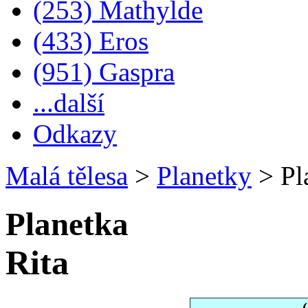
(253) Mathylde
(433) Eros
(951) Gaspra
...další
Odkazy
Malá tělesa
>
Planetky
>
Pl
Planetka
Rita