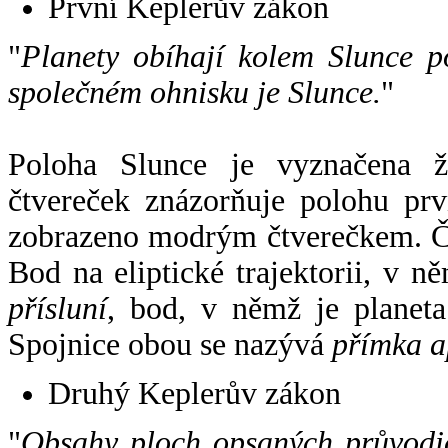
První Keplerův zákon
"
Planety obíhají kolem Slunce p
společném ohnisku je Slunce.
"
Poloha Slunce je vyznačena 
čtvereček znázorňuje polohu pr
zobrazeno modrým čtverečkem. Če
Bod na eliptické trajektorii, v n
přísluní
, bod, v němž je planet
Spojnice obou se nazývá
přímka a
Druhý Keplerův zákon
"
Obsahy ploch opsaných průvodič