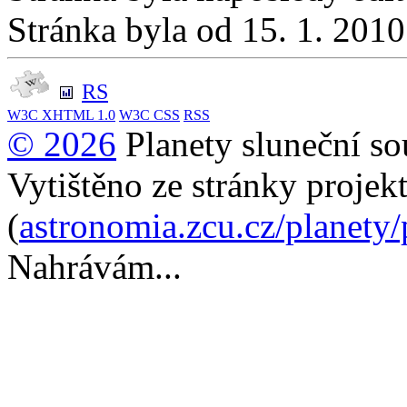
Stránka byla od 15. 1. 201
RS
W3C
XHTML 1.0
W3C
CSS
RSS
© 2026
Planety sluneční so
Vytištěno ze stránky projek
(
astronomia.zcu.cz/planety
Nahrávám...