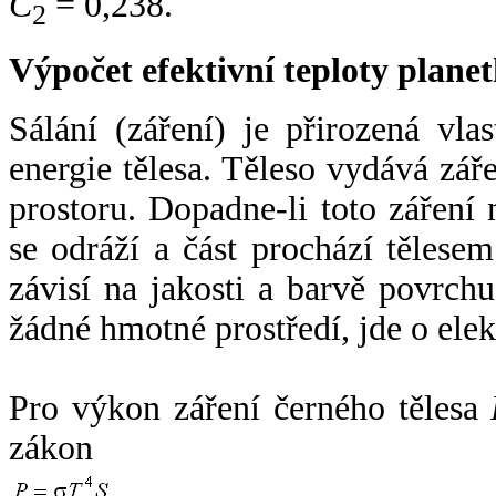
C
= 0,238.
2
Výpočet efektivní teploty plan
Sálání (záření) je přirozená vla
energie tělesa. Těleso vydává zá
prostoru. Dopadne-li toto záření n
se odráží a část prochází tělesem
závisí na jakosti a barvě povrch
žádné hmotné prostředí, jde o ele
Pro výkon záření černého tělesa
zákon