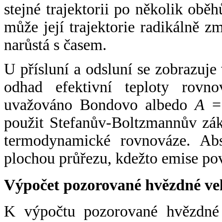
stejné trajektorii po několik oběh
může její trajektorie radikálně zm
narůstá s časem.
U přísluní a odsluní se zobrazuje
odhad efektivní teploty rovno
uvažováno Bondovo albedo
A
= 
použit Stefanův-Boltzmannův zák
termodynamické rovnováze. Abs
plochou průřezu, kdežto emise po
Výpočet pozorované hvězdné ve
K výpočtu pozorované hvězdné v