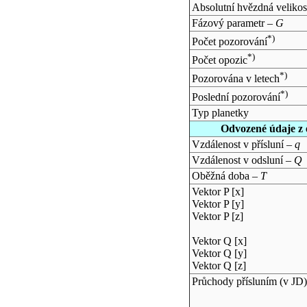
Absolutní hvězdná velikos
Fázový parametr –
G
*)
Počet pozorování
*)
Počet opozic
*)
Pozorována v letech
*)
Poslední pozorování
Typ planetky
Odvozené údaje z 
Vzdálenost v přísluní –
q
Vzdálenost v odsluní –
Q
Oběžná doba –
T
Vektor P [x]
Vektor P [y]
Vektor P [z]
Vektor Q [x]
Vektor Q [y]
Vektor Q [z]
Průchody přísluním (v
JD
)