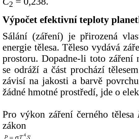
C
= 0,238.
2
Výpočet efektivní teploty plan
Sálání (záření) je přirozená vla
energie tělesa. Těleso vydává zá
prostoru. Dopadne-li toto záření n
se odráží a část prochází tělesem
závisí na jakosti a barvě povrch
žádné hmotné prostředí, jde o ele
Pro výkon záření černého tělesa
zákon