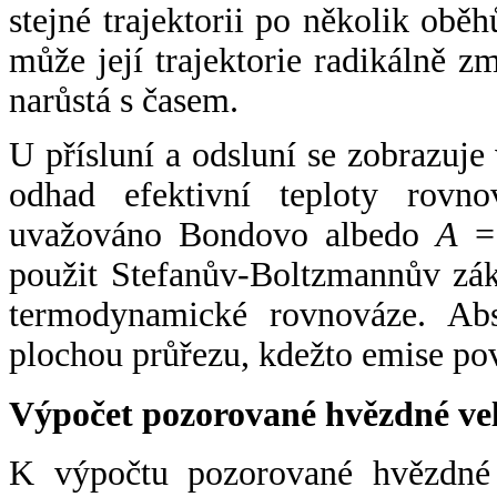
stejné trajektorii po několik oběh
může její trajektorie radikálně zm
narůstá s časem.
U přísluní a odsluní se zobrazuje
odhad efektivní teploty rovno
uvažováno Bondovo albedo
A
= 
použit Stefanův-Boltzmannův zák
termodynamické rovnováze. Abs
plochou průřezu, kdežto emise po
Výpočet pozorované hvězdné ve
K výpočtu pozorované hvězdné v