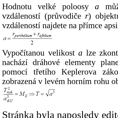
Hodnotu velké poloosy
a
může
vzdáleností (průvodiče
r
) objekt
vzdáleností najdete na přímce apsi
Vypočítanou velikost
a
lze zkont
nachází dráhové elementy plane
pomocí třetího Keplerova zák
zobrazená v levém horním rohu o
Stránka byla naposledy edi