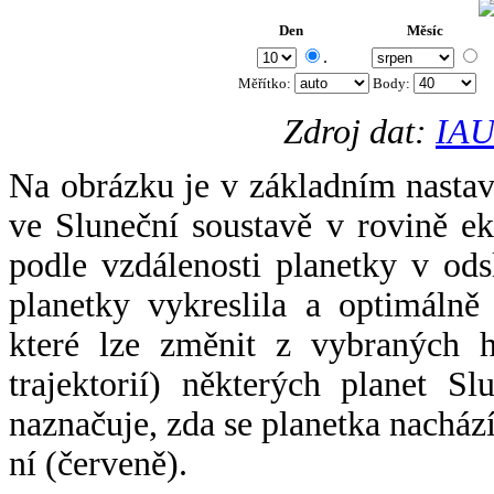
Den
Měsíc
.
Měřítko:
Body
:
Zdroj dat:
IAU
Na obrázku je v základním nastav
ve Sluneční soustavě v rovině ek
podle vzdálenosti planetky v odsl
planetky vykreslila a optimálně
které lze změnit z vybraných h
trajektorií) některých planet Sl
naznačuje, zda se planetka nacház
ní (červeně).