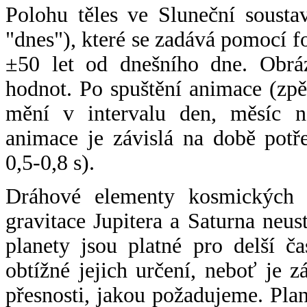
Polohu těles ve Sluneční sousta
"dnes"), které se zadává pomocí 
±50 let od dnešního dne. Obráz
hodnot. Po spuštění animace (zpě
mění v intervalu den, měsíc ne
animace je závislá na době potř
0,5-0,8 s).
Dráhové elementy kosmických t
gravitace Jupitera a Saturna neu
planety jsou platné pro delší č
obtížné jejich určení, neboť je 
přesnosti, jakou požadujeme. Pla