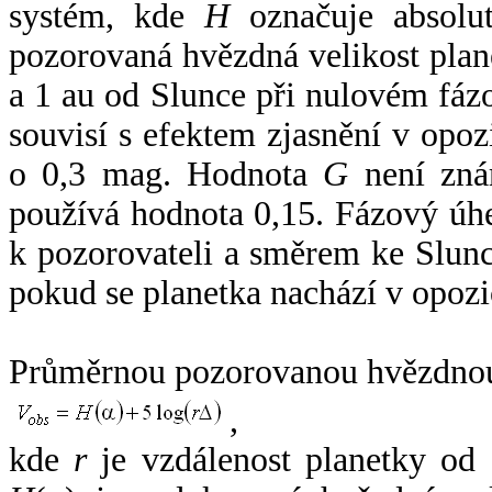
systém, kde
H
označuje absolut
pozorovaná hvězdná velikost plan
a 1 au od Slunce při nulovém fá
souvisí s efektem zjasnění v opoz
o 0,3 mag. Hodnota
G
není zná
používá hodnota 0,15. Fázový úh
k pozorovateli a směrem ke Slunc
pokud se planetka nachází v opozi
Průměrnou pozorovanou hvězdnou 
,
kde
r
je vzdálenost planetky od