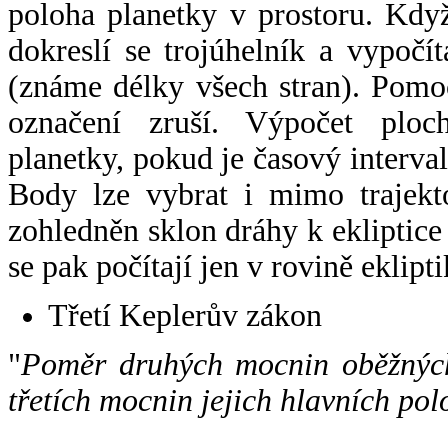
poloha planetky v prostoru. Kdy
dokreslí se trojúhelník a vypoč
(známe délky všech stran). Pomo
označení zruší. Výpočet ploch
planetky, pokud je časový interval
Body lze vybrat i mimo trajekto
zohledněn sklon dráhy k ekliptice
se pak počítají jen v rovině eklipti
Třetí Keplerův zákon
"
Poměr druhých mocnin oběžných
třetích mocnin jejich hlavních pol