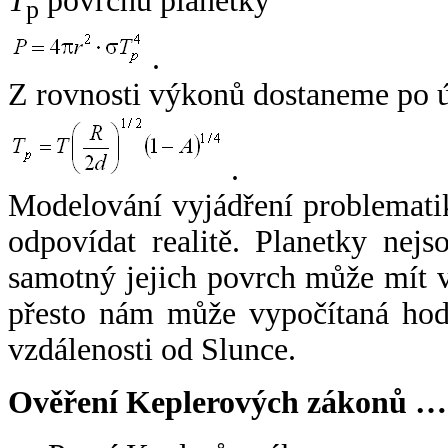
T
povrchu planetky
p
.
Z rovnosti výkonů dostaneme po 
.
Modelování vyjádření problemati
odpovídat realitě. Planetky nejso
samotný jejich povrch může mít v
přesto nám může vypočítaná hodn
vzdálenosti od Slunce.
Ověření Keplerových zákonů …