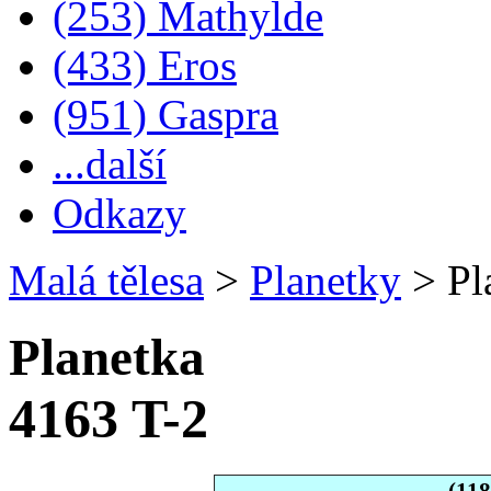
(253) Mathylde
(433) Eros
(951) Gaspra
...další
Odkazy
Malá tělesa
>
Planetky
>
Pl
Planetka
4163 T-2
(118