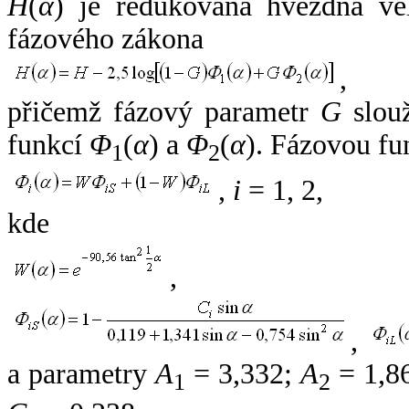
H
(
α
) je redukovaná hvězdná vel
fázového zákona
,
přičemž fázový parametr
G
slouž
funkcí
Φ
(
α
) a
Φ
(
α
). Fázovou fu
1
2
,
i
= 1, 2,
kde
,
,
a parametry
A
= 3,332;
A
= 1,8
1
2