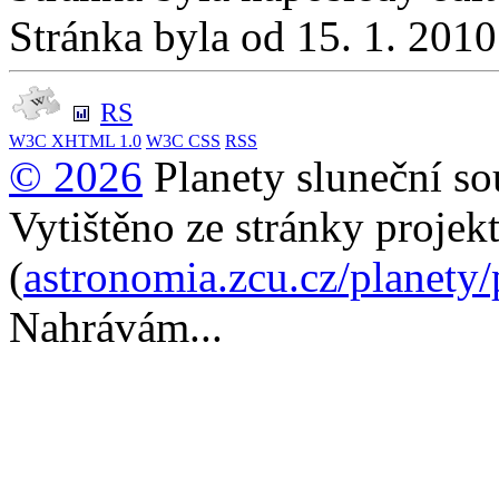
Stránka byla od 15. 1. 201
RS
W3C
XHTML 1.0
W3C
CSS
RSS
© 2026
Planety sluneční so
Vytištěno ze stránky projek
(
astronomia.zcu.cz/planety
Nahrávám...