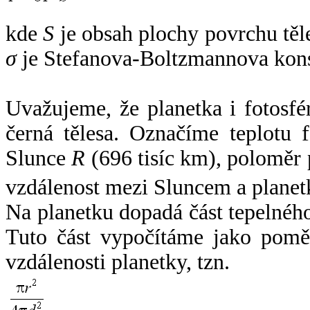
kde
S
je obsah plochy povrchu těl
σ
je Stefanova-Boltzmannova kons
Uvažujeme, že planetka i fotosfér
černá tělesa. Označíme teplotu 
Slunce
R
(696 tisíc km), poloměr
vzdálenost mezi Sluncem a plane
Na planetku dopadá část tepelnéh
Tuto část vypočítáme jako pomě
vzdálenosti planetky, tzn.