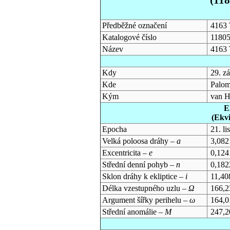
Předběžné označení
4163 
Katalogové číslo
1180
Název
4163 
Kdy
29. z
Kde
Palom
Kým
van H
E
(Ekv
Epocha
21. l
Velká poloosa dráhy –
a
3,082
Excentricita –
e
0,124
Střední denní pohyb –
n
0,182
Sklon dráhy k ekliptice –
i
11,40
Délka vzestupného uzlu –
Ω
166,2
Argument šířky perihelu –
ω
164,0
Střední anomálie –
M
247,2