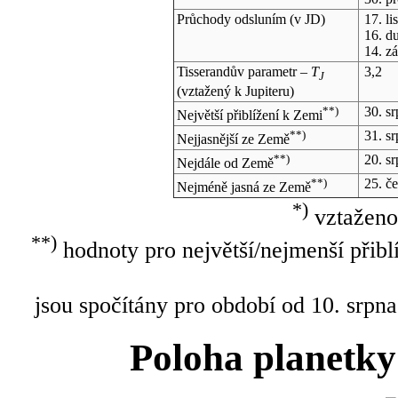
Průchody odsluním (v
JD
)
17. l
16. d
14. z
Tisserandův parametr –
T
3,2
J
(vztažený k Jupiteru)
**)
30. s
Největší přiblížení k Zemi
**)
31. s
Nejjasnější ze Země
**)
20. s
Nejdále od Země
**)
25. č
Nejméně jasná ze Země
*)
vztaženo
**)
hodnoty pro největší/nejmenší přibl
jsou spočítány pro období od 10. srpna
Poloha planetky