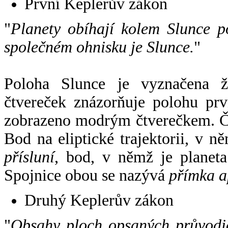
První Keplerův zákon
"
Planety obíhají kolem Slunce p
společném ohnisku je Slunce.
"
Poloha Slunce je vyznačena 
čtvereček znázorňuje polohu pr
zobrazeno modrým čtverečkem. Če
Bod na eliptické trajektorii, v n
přísluní
, bod, v němž je planet
Spojnice obou se nazývá
přímka a
Druhý Keplerův zákon
"
Obsahy ploch opsaných průvodič