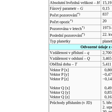
Absolutní hvězdná velikost –
H
15,19
Fázový parametr –
G
0,15
*)
837
Počet pozorování
*)
20
Počet opozic
*)
1973
Pozorována v letech
*)
22. k
Poslední pozorování
Typ planetky
plane
Odvozené údaje z 
Vzdálenost v přísluní –
q
2,700
Vzdálenost v odsluní –
Q
3,465
Oběžná doba –
T
5,411
Vektor P [x]
0,86
Vektor P [y]
−0,4
Vektor P [z]
−0,1
Vektor Q [x]
0,49
Vektor Q [y]
0,85
Vektor Q [z]
0,16
Průchody přísluním (v
JD
)
5. bř
2. sr
30. p