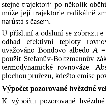
stejné trajektorii po několik oběh
může její trajektorie radikálně zm
narůstá s časem.
U přísluní a odsluní se zobrazuje
odhad efektivní teploty rovno
uvažováno Bondovo albedo
A
= 
použit Stefanův-Boltzmannův zák
termodynamické rovnováze. Abs
plochou průřezu, kdežto emise po
Výpočet pozorované hvězdné ve
K výpočtu pozorované hvězdné v