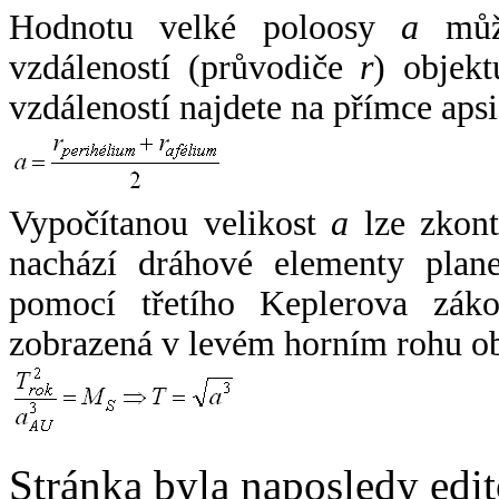
Hodnotu velké poloosy
a
může
vzdáleností (průvodiče
r
) objekt
vzdáleností najdete na přímce apsi
Vypočítanou velikost
a
lze zkont
nachází dráhové elementy plane
pomocí třetího Keplerova zák
zobrazená v levém horním rohu o
Stránka byla naposledy edi