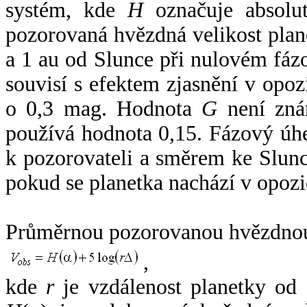
systém, kde
H
označuje absolut
pozorovaná hvězdná velikost plan
a 1 au od Slunce při nulovém fá
souvisí s efektem zjasnění v opoz
o 0,3 mag. Hodnota
G
není zná
používá hodnota 0,15. Fázový úh
k pozorovateli a směrem ke Slunc
pokud se planetka nachází v opozi
Průměrnou pozorovanou hvězdnou 
,
kde
r
je vzdálenost planetky od