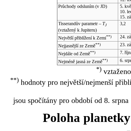
Průchody odsluním (v
JD
)
5. kv
10. l
15. z
Tisserandův parametr –
T
3,2
J
(vztažený k Jupiteru)
**)
24. z
Největší přiblížení k Zemi
**)
23. z
Nejjasnější ze Země
**)
7. říj
Nejdále od Země
**)
6. sr
Nejméně jasná ze Země
*)
vztaženo
**)
hodnoty pro největší/nejmenší přibl
jsou spočítány pro období od 8. srpna
Poloha planetky