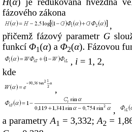
H
(
α
) je redukovaná hvězdná vel
fázového zákona
,
přičemž fázový parametr
G
slouž
funkcí
Φ
(
α
) a
Φ
(
α
). Fázovou fu
1
2
,
i
= 1, 2,
kde
,
,
a parametry
A
= 3,332;
A
= 1,8
1
2