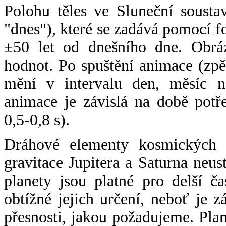
Polohu těles ve Sluneční sousta
"dnes"), které se zadává pomocí 
±50 let od dnešního dne. Obráz
hodnot. Po spuštění animace (zpě
mění v intervalu den, měsíc ne
animace je závislá na době potř
0,5-0,8 s).
Dráhové elementy kosmických t
gravitace Jupitera a Saturna neu
planety jsou platné pro delší č
obtížné jejich určení, neboť je 
přesnosti, jakou požadujeme. Pla