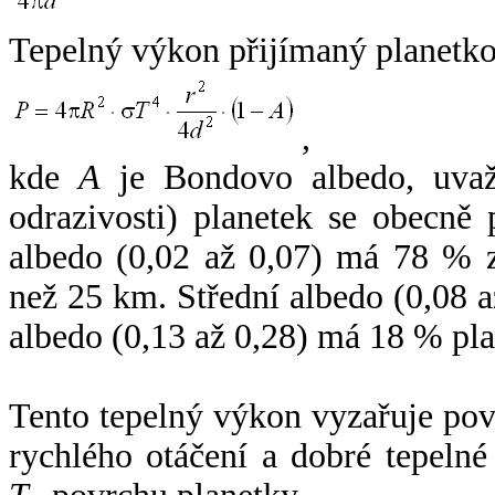
Tepelný výkon přijímaný planetko
,
kde
A
je Bondovo albedo, uvaž
odrazivosti) planetek se obecně
albedo (0,02 až 0,07) má 78 % z
než 25 km. Střední albedo (0,08 
albedo (0,13 až 0,28) má 18 % pla
Tento tepelný výkon vyzařuje po
rychlého otáčení a dobré tepelné