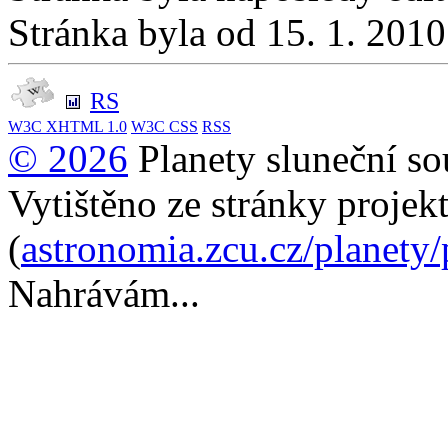
Stránka byla od 15. 1. 201
RS
W3C
XHTML 1.0
W3C
CSS
RSS
© 2026
Planety sluneční so
Vytištěno ze stránky projek
(
astronomia.zcu.cz/planety
Nahrávám...