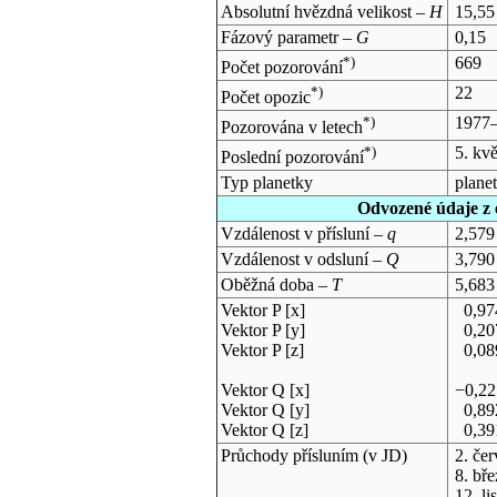
Absolutní hvězdná velikost –
H
15,55
Fázový parametr –
G
0,15
*)
669
Počet pozorování
*)
22
Počet opozic
*)
1977
Pozorována v letech
*)
5. kv
Poslední pozorování
Typ planetky
plane
Odvozené údaje z 
Vzdálenost v přísluní –
q
2,579
Vzdálenost v odsluní –
Q
3,790
Oběžná doba –
T
5,683
Vektor P [x]
0,97
Vektor P [y]
0,20
Vektor P [z]
0,08
Vektor Q [x]
−0,2
Vektor Q [y]
0,89
Vektor Q [z]
0,39
Průchody přísluním (v
JD
)
2. če
8. bř
12. l