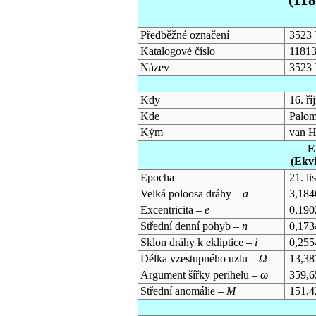
Předběžné označení
3523 
Katalogové číslo
1181
Název
3523 
Kdy
16. ř
Kde
Palom
Kým
van H
E
(Ekv
Epocha
21. l
Velká poloosa dráhy –
a
3,184
Excentricita –
e
0,190
Střední denní pohyb –
n
0,173
Sklon dráhy k ekliptice –
i
0,255
Délka vzestupného uzlu –
Ω
13,38
Argument šířky perihelu –
ω
359,6
Střední anomálie –
M
151,4