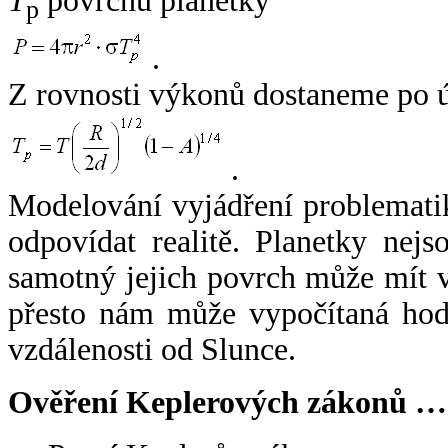
T
povrchu planetky
p
.
Z rovnosti výkonů dostaneme po 
.
Modelování vyjádření problemati
odpovídat realitě. Planetky nejso
samotný jejich povrch může mít v
přesto nám může vypočítaná hodn
vzdálenosti od Slunce.
Ověření Keplerových zákonů …