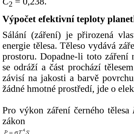
C
= 0,238.
2
Výpočet efektivní teploty plan
Sálání (záření) je přirozená vla
energie tělesa. Těleso vydává zá
prostoru. Dopadne-li toto záření n
se odráží a část prochází tělesem
závisí na jakosti a barvě povrch
žádné hmotné prostředí, jde o ele
Pro výkon záření černého tělesa
zákon