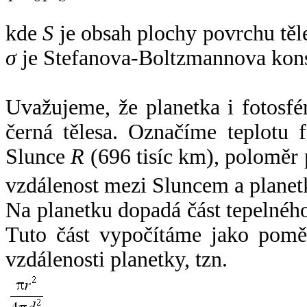
kde
S
je obsah plochy povrchu těl
σ
je Stefanova-Boltzmannova kons
Uvažujeme, že planetka i fotosfér
černá tělesa. Označíme teplotu 
Slunce
R
(696 tisíc km), poloměr
vzdálenost mezi Sluncem a plane
Na planetku dopadá část tepelnéh
Tuto část vypočítáme jako pomě
vzdálenosti planetky, tzn.