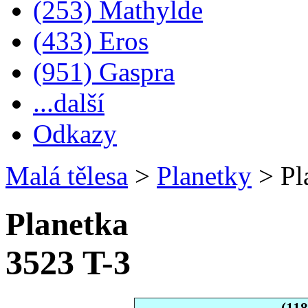
(253) Mathylde
(433) Eros
(951) Gaspra
...další
Odkazy
Malá tělesa
>
Planetky
>
Pl
Planetka
3523 T-3
(118