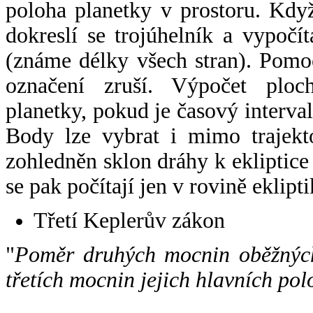
poloha planetky v prostoru. Kdy
dokreslí se trojúhelník a vypoč
(známe délky všech stran). Pomo
označení zruší. Výpočet ploch
planetky, pokud je časový interval
Body lze vybrat i mimo trajekto
zohledněn sklon dráhy k ekliptice
se pak počítají jen v rovině eklipti
Třetí Keplerův zákon
"
Poměr druhých mocnin oběžných
třetích mocnin jejich hlavních pol