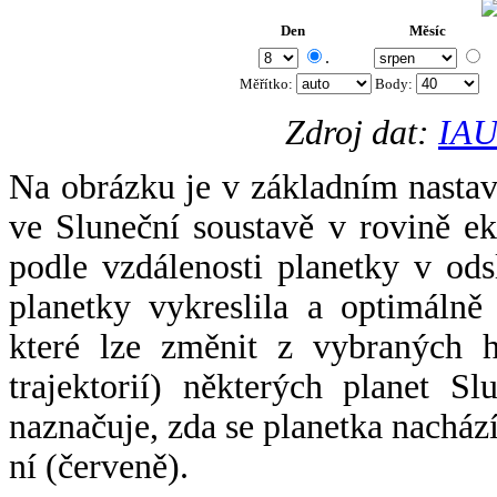
Den
Měsíc
.
Měřítko:
Body
:
Zdroj dat:
IAU
Na obrázku je v základním nastav
ve Sluneční soustavě v rovině ek
podle vzdálenosti planetky v odsl
planetky vykreslila a optimálně
které lze změnit z vybraných h
trajektorií) některých planet Sl
naznačuje, zda se planetka nacház
ní (červeně).