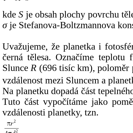
kde
S
je obsah plochy povrchu těl
σ
je Stefanova-Boltzmannova kons
Uvažujeme, že planetka i fotosfér
černá tělesa. Označíme teplotu 
Slunce
R
(696 tisíc km), poloměr
vzdálenost mezi Sluncem a plane
Na planetku dopadá část tepelnéh
Tuto část vypočítáme jako pomě
vzdálenosti planetky, tzn.