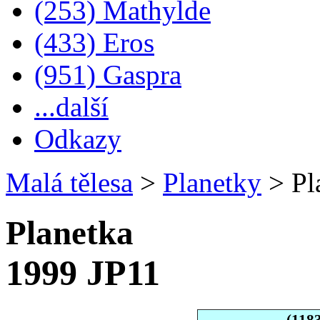
(253) Mathylde
(433) Eros
(951) Gaspra
...další
Odkazy
Malá tělesa
>
Planetky
>
Pl
Planetka
1999 JP11
(118