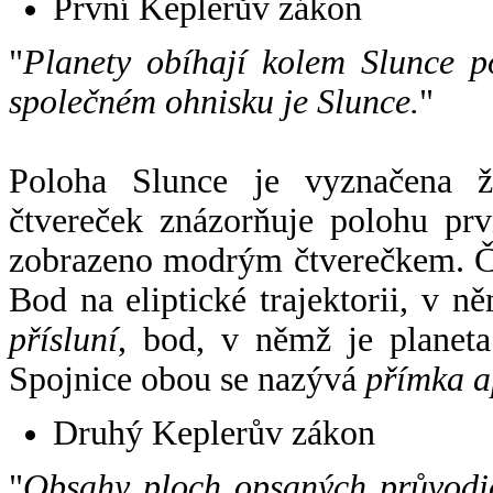
První Keplerův zákon
"
Planety obíhají kolem Slunce p
společném ohnisku je Slunce.
"
Poloha Slunce je vyznačena 
čtvereček znázorňuje polohu pr
zobrazeno modrým čtverečkem. Če
Bod na eliptické trajektorii, v n
přísluní
, bod, v němž je planet
Spojnice obou se nazývá
přímka a
Druhý Keplerův zákon
"
Obsahy ploch opsaných průvodič