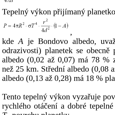
Tepelný výkon přijímaný planetko
,
kde
A
je Bondovo albedo, uvaž
odrazivosti) planetek se obecně
albedo (0,02 až 0,07) má 78 % z
než 25 km. Střední albedo (0,08 
albedo (0,13 až 0,28) má 18 % pla
Tento tepelný výkon vyzařuje po
rychlého otáčení a dobré tepelné