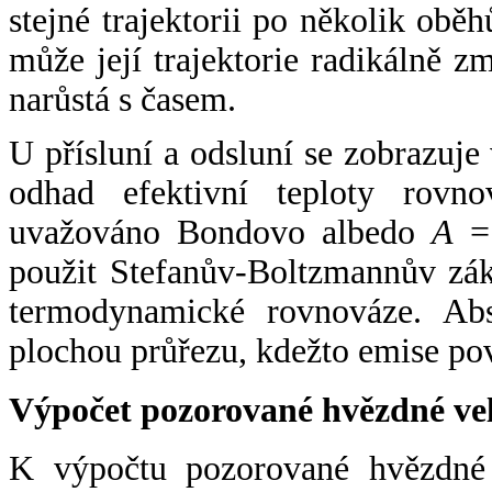
stejné trajektorii po několik oběh
může její trajektorie radikálně zm
narůstá s časem.
U přísluní a odsluní se zobrazuje
odhad efektivní teploty rovno
uvažováno Bondovo albedo
A
= 
použit Stefanův-Boltzmannův zák
termodynamické rovnováze. Abs
plochou průřezu, kdežto emise po
Výpočet pozorované hvězdné ve
K výpočtu pozorované hvězdné v