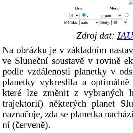
Den
Měsíc
.
Měřítko:
Body
:
Zdroj dat:
IAU
Na obrázku je v základním nastav
ve Sluneční soustavě v rovině ek
podle vzdálenosti planetky v odsl
planetky vykreslila a optimálně
které lze změnit z vybraných h
trajektorií) některých planet Sl
naznačuje, zda se planetka nacház
ní (červeně).