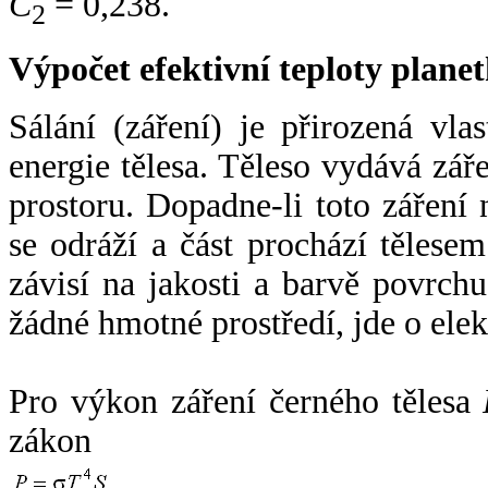
C
= 0,238.
2
Výpočet efektivní teploty plan
Sálání (záření) je přirozená vla
energie tělesa. Těleso vydává zá
prostoru. Dopadne-li toto záření n
se odráží a část prochází tělesem
závisí na jakosti a barvě povrch
žádné hmotné prostředí, jde o ele
Pro výkon záření černého tělesa
zákon