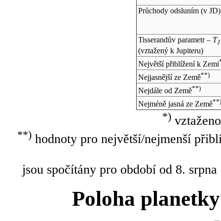
Průchody odsluním (v
JD
)
Tisserandův parametr –
T
J
(vztažený k Jupiteru)
Největší přiblížení k Zemi
**)
Nejjasnější ze Země
**)
Nejdále od Země
**
Nejméně jasná ze Země
*)
vztaženo
**)
hodnoty pro největší/nejmenší přibl
jsou spočítány pro období od 8. srpna
Poloha planetky