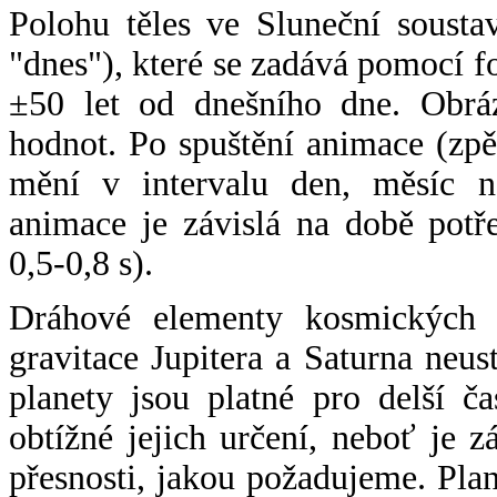
Polohu těles ve Sluneční sousta
"dnes"), které se zadává pomocí 
±50 let od dnešního dne. Obráz
hodnot. Po spuštění animace (zpě
mění v intervalu den, měsíc ne
animace je závislá na době potř
0,5-0,8 s).
Dráhové elementy kosmických t
gravitace Jupitera a Saturna neu
planety jsou platné pro delší č
obtížné jejich určení, neboť je 
přesnosti, jakou požadujeme. Pla