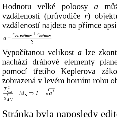
Hodnotu velké poloosy
a
může
vzdáleností (průvodiče
r
) objekt
vzdáleností najdete na přímce apsi
Vypočítanou velikost
a
lze zkont
nachází dráhové elementy plane
pomocí třetího Keplerova zák
zobrazená v levém horním rohu o
Stránka byla naposledy edi