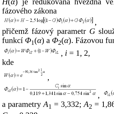
H
(
α
) je redukovaná hvězdná vel
fázového zákona
,
přičemž fázový parametr
G
slouž
funkcí
Φ
(
α
) a
Φ
(
α
). Fázovou fu
1
2
,
i
= 1, 2,
kde
,
,
a parametry
A
= 3,332;
A
= 1,8
1
2