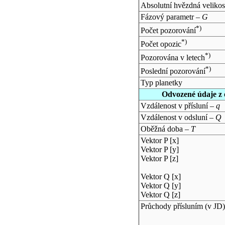
Absolutní hvězdná velikos
Fázový parametr –
G
*)
Počet pozorování
*)
Počet opozic
*)
Pozorována v letech
*)
Poslední pozorování
Typ planetky
Odvozené údaje z 
Vzdálenost v přísluní –
q
Vzdálenost v odsluní –
Q
Oběžná doba –
T
Vektor P [x]
Vektor P [y]
Vektor P [z]
Vektor Q [x]
Vektor Q [y]
Vektor Q [z]
Průchody přísluním (v
JD
)