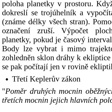
poloha planetky v prostoru. Kdy
dokreslí se trojúhelník a vypoč
(známe délky všech stran). Pomo
označení zruší. Výpočet ploch
planetky, pokud je časový interval
Body lze vybrat i mimo trajekto
zohledněn sklon dráhy k ekliptice
se pak počítají jen v rovině eklipti
Třetí Keplerův zákon
"
Poměr druhých mocnin oběžných
třetích mocnin jejich hlavních pol