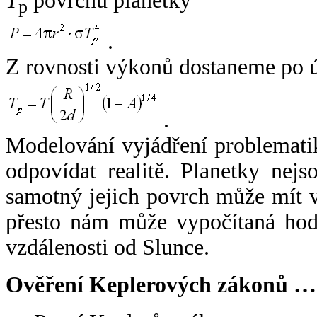
T
povrchu planetky
p
.
Z rovnosti výkonů dostaneme po 
.
Modelování vyjádření problemati
odpovídat realitě. Planetky nejso
samotný jejich povrch může mít v
přesto nám může vypočítaná hodn
vzdálenosti od Slunce.
Ověření Keplerových zákonů …