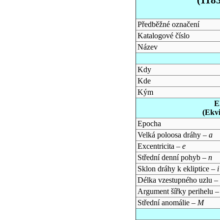
Předběžné označení
Katalogové číslo
Název
Kdy
Kde
Kým
E
(Ekv
Epocha
Velká poloosa dráhy –
a
Excentricita –
e
Střední denní pohyb –
n
Sklon dráhy k ekliptice –
i
Délka vzestupného uzlu –
Argument šířky perihelu 
Střední anomálie –
M