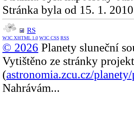
Stránka byla od 15. 1. 201
RS
W3C
XHTML 1.0
W3C
CSS
RSS
© 2026
Planety sluneční so
Vytištěno ze stránky projek
(
astronomia.zcu.cz/planety
Nahrávám...