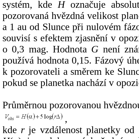
systém, kde
H
označuje absolut
pozorovaná hvězdná velikost plan
a 1 au od Slunce při nulovém fá
souvisí s efektem zjasnění v opoz
o 0,3 mag. Hodnota
G
není zná
používá hodnota 0,15. Fázový úh
k pozorovateli a směrem ke Slunc
pokud se planetka nachází v opozi
Průměrnou pozorovanou hvězdnou 
,
kde
r
je vzdálenost planetky od