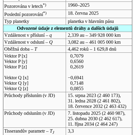
*)
1960–2025
Pozorována v letech
*)
18. června 2025
Poslední pozorování
Typ planetky
planetka v hlavním pásu
Odvozené údaje z elementů dráhy a dalších údajů
Vzdálenost v přísluní –
q
2,339 au – 349 928 000 km
Vzdálenost v odsluní –
Q
3,082 au – 461 005 000 km
Oběžná doba –
T
4,462 roků – 1 629,8 dnů
Vektor P [x]
0,7079
Vektor P [y]
0,6560
Vektor P [z]
0,2619
Vektor Q [x]
−0,6941
Vektor Q [y]
0,7148
Vektor Q [z]
0,0855
Průchody přísluním (v
JD
)
15. srpna 2023
(2 460 173),
31. ledna 2028
(2 461 802),
18. července 2032
(2 463 432)
Průchody odsluním (v
JD
)
7. listopadu 2025
(2 460 987),
25. dubna 2030
(2 462 617),
11. října 2034
(2 464 247)
Tisserandův parametr –
T
3,3
J