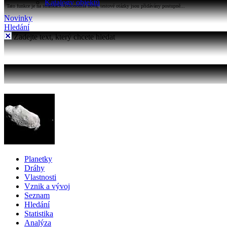
Katalogy objektů
Tato funkce je na stránkách Astronomia nová, testové otázky jsou přidávány postupně...
Novinky
Hledání
Zadejte text, který chcete hledat
Planetky
Dráhy
Vlastnosti
Vznik a vývoj
Seznam
Hledání
Statistika
Analýza