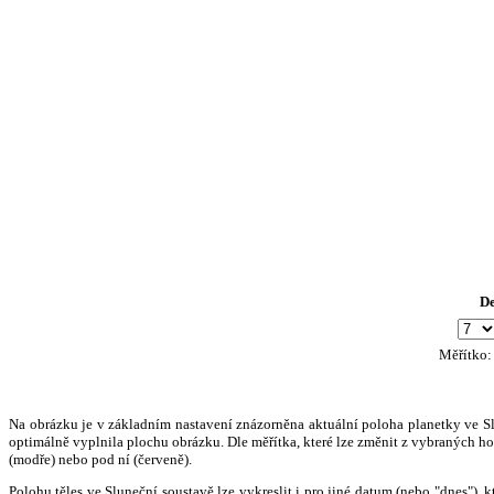
D
Měřítko
Na obrázku je v základním nastavení znázorněna aktuální poloha planetky ve Slun
optimálně vyplnila plochu obrázku. Dle měřítka, které lze změnit z vybraných hod
(modře) nebo pod ní (červeně).
Polohu těles ve Sluneční soustavě lze vykreslit i pro jiné datum (nebo "dnes")