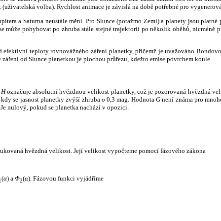
k (uživatelská volba). Rychlost animace je závislá na době potřebné pro vygenerová
itera a Saturna neustále mění. Pro Slunce (potažmo Zemi) a planety jsou platné p
 může pohybovat po zhruba stále stejné trajektorii po několik oběhů, nicméně při p
had efektivní teploty rovnovážného záření planetky, přičemž je uvažováno Bondov
záření od Slunce planetkou je plochou průřezu, kdežto emise povrchem koule.
e
H
označuje absolutní hvězdnou velikost planetky, což je pozorovaná hvězdná veli
i, kdy se jasnost planetky zvýší zhruba o 0,3 mag. Hodnota
G
není známa pro mnoho 
Je nulový, pokud se planetka nachází v opozici.
edukovaná hvězdná velikost. Její velikost vypočteme pomocí fázového zákona
(
α
) a
Φ
(
α
). Fázovou funkci vyjádříme
1
2