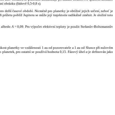
ní obrázku (řádově 0,5-0,8 s).
ro delší časové období. Nicméně pro planetky je obtížné jejich určení, neboť je
růletu poblíž Jupiteru se může její trajektorie radikálně změnit. Je složité toto
o albedo
A
= 0,09. Pro výpočet efektivní teploty je použit Stefanův-Boltzmannův
kost planetky ve vzdálenosti 1 au od pozorovatele a 1 au od Slunce při nulovém
planetek, pro ostatní se používá hodnota 0,15. Fázový úhel
α
je definován jako