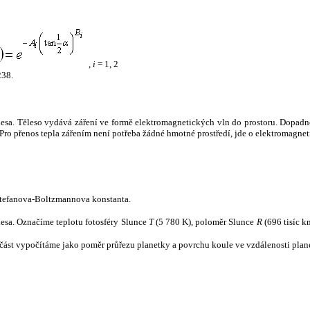
,
i
= 1, 2
238.
tělesa. Těleso vydává záření ve formě elektromagnetických vln do prostoru. Dopadne-l
u. Pro přenos tepla zářením není potřeba žádné hmotné prostředí, jde o elektromagnet
tefanova-Boltzmannova konstanta.
tělesa. Označíme teplotu fotosféry Slunce
T
(5 780 K), poloměr Slunce
R
(696 tisíc k
část vypočítáme jako poměr průřezu planetky a povrchu koule ve vzdálenosti plane