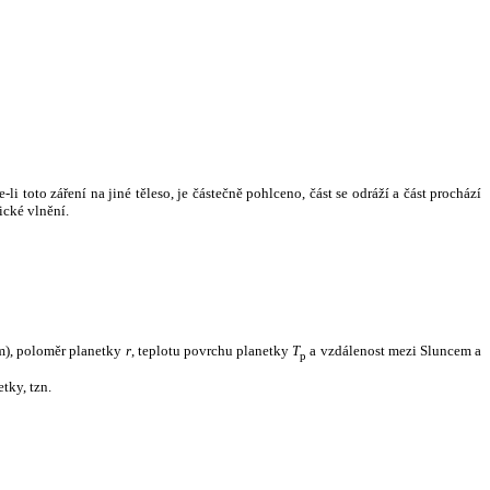
i toto záření na jiné těleso, je částečně pohlceno, část se odráží a část prochází
ické vlnění.
m), poloměr planetky
r
, teplotu povrchu planetky
T
a vzdálenost mezi Sluncem a
p
tky, tzn.