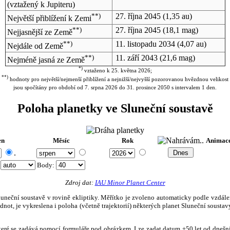
(vztažený k Jupiteru)
**)
27. října 2045
(1,35 au)
Největší přiblížení k Zemi
**)
27. října 2045
(18,1 mag)
Nejjasnější ze Země
**)
11. listopadu 2034
(4,07 au)
Nejdále od Země
**)
11. září 2043
(21,6 mag)
Nejméně jasná ze Země
*)
vztaženo k 25. května 2026;
**)
hodnoty pro největší/nejmenší přiblížení a nejnižší/nejvyšší pozorovanou hvězdnou velikost
jsou spočítány pro období od 7. srpna 2026 do 31. prosince 2050 s intervalem 1 den.
Poloha planetky ve Sluneční soustavě
en
Měsíc
Rok
Animac
.
:
Body
:
Zdroj dat:
IAU Minor Planet Center
eční soustavě v rovině ekliptiky. Měřítko je zvoleno automaticky podle vzdálenost
not, je vykreslena i poloha (včetně trajektorií) některých planet Sluneční soustavy
, které se zadává pomocí formuláře pod obrázkem. Lze zadat datum ±50 let od dneš