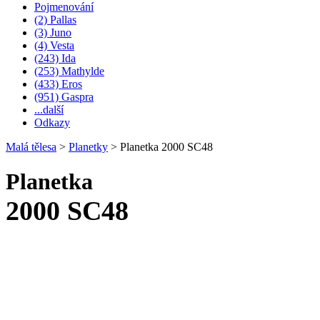
Pojmenování
(2) Pallas
(3) Juno
(4) Vesta
(243) Ida
(253) Mathylde
(433) Eros
(951) Gaspra
...další
Odkazy
Malá tělesa
>
Planetky
>
Planetka 2000 SC48
Planetka
2000 SC48