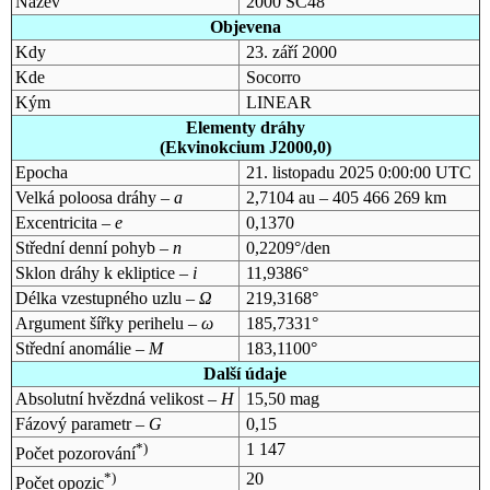
Název
2000 SC48
Objevena
Kdy
23. září 2000
Kde
Socorro
Kým
LINEAR
Elementy dráhy
(Ekvinokcium J2000,0)
Epocha
21. listopadu 2025 0:00:00 UTC
Velká poloosa dráhy –
a
2,7104 au – 405 466 269 km
Excentricita –
e
0,1370
Střední denní pohyb –
n
0,2209°/den
Sklon dráhy k ekliptice –
i
11,9386°
Délka vzestupného uzlu –
Ω
219,3168°
Argument šířky perihelu –
ω
185,7331°
Střední anomálie –
M
183,1100°
Další údaje
Absolutní hvězdná velikost –
H
15,50 mag
Fázový parametr –
G
0,15
*)
1 147
Počet pozorování
*)
20
Počet opozic