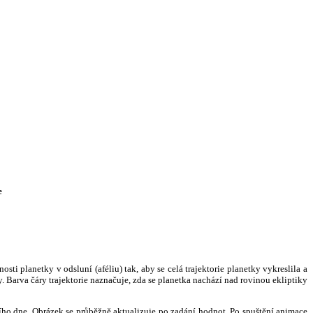
e
i planetky v odsluní (aféliu) tak, aby se celá trajektorie planetky vykreslila a
. Barva čáry trajektorie naznačuje, zda se planetka nachází nad rovinou ekliptiky
ního dne. Obrázek se průběžně aktualizuje po zadání hodnot. Po spuštění animace