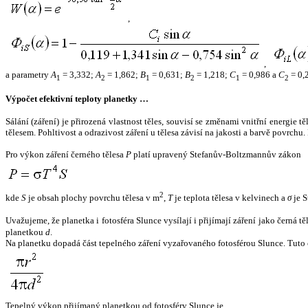
,
,
a parametry
A
= 3,332;
A
= 1,862;
B
= 0,631;
B
= 1,218;
C
= 0,986 a
C
= 0,
1
2
1
2
1
2
Výpočet efektivní teploty planetky …
Sálání (záření) je přirozená vlastnost těles, souvisí se změnami vnitřní energie 
tělesem. Pohltivost a odrazivost záření u tělesa závisí na jakosti a barvě povrch
Pro výkon záření černého tělesa
P
platí upravený Stefanův-Boltzmannův zákon
2
kde
S
je obsah plochy povrchu tělesa v m
,
T
je teplota tělesa v kelvinech a
σ
je S
Uvažujeme, že planetka i fotosféra Slunce vysílají i přijímají záření jako černá 
planetkou
d
.
Na planetku dopadá část tepelného záření vyzařovaného fotosférou Slunce. Tuto 
Tepelný výkon přijímaný planetkou od fotosféry Slunce je