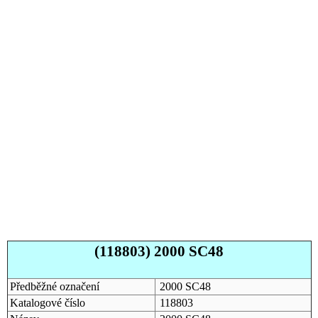
(118803) 2000 SC48
Předběžné označení
2000 SC48
Katalogové číslo
118803