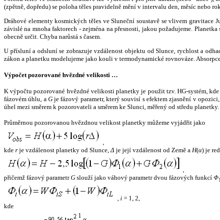
(zpětně, dopředu) se poloha těles pravidelně mění v intervalu den, měsíc nebo ro
Dráhové elementy kosmických těles ve Sluneční soustavě se vlivem gravitace Jup
závislé na mnoha faktorech - zejména na přesnosti, jakou požadujeme. Planetka se
obecně určit. Chyba narůstá s časem.
U přísluní a odsluní se zobrazuje vzdálenost objektu od Slunce, rychlost a od
zákon a planetku modelujeme jako kouli v termodynamické rovnováze. Absorpce 
Výpočet pozorované hvězdné velikosti …
K výpočtu pozorované hvězdné velikosti planetky je použit tzv. HG-systém, kd
fázovém úhlu, a
G
je fázový parametr, který souvisí s efektem zjasnění v opozic
úhel mezi směrem k pozorovateli a směrem ke Slunci, měřený od středu planetky. 
Průměrnou pozorovanou hvězdnou velikost planetky můžeme vyjádřit jako
,
kde
r
je vzdálenost planetky od Slunce,
Δ
je její vzdálenost od Země a
H
(
α
) je r
,
přičemž fázový parametr
G
slouží jako váhový parametr dvou fázových funkcí
Φ
,
i
= 1, 2,
kde