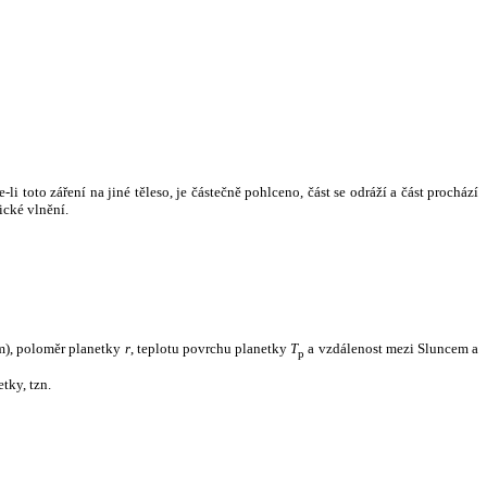
i toto záření na jiné těleso, je částečně pohlceno, část se odráží a část prochází
ické vlnění.
m), poloměr planetky
r
, teplotu povrchu planetky
T
a vzdálenost mezi Sluncem a
p
tky, tzn.