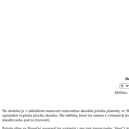
D
Měřítko
Na obrázku je v základním nastavení znázorněna aktuální poloha planetky ve Slun
optimálně vyplnila plochu obrázku. Dle měřítka, které lze změnit z vybraných hod
(modře) nebo pod ní (červeně).
Polohu těles ve Sluneční soustavě lze vykreslit i pro jiné datum (nebo "dnes")