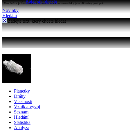
Katalogy objektů
Tato funkce je na stránkách Astronomia nová, testové otázky jsou přidávány postupně...
Novinky
Hledání
Zadejte text, který chcete hledat
Planetky
Dráhy
Vlastnosti
Vznik a vývoj
Seznam
Hledání
Statistika
Analýza