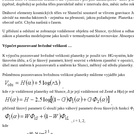
(zpětně, dopředu) se poloha těles pravidelně mění v intervalu den, měsíc nebo ro
Dráhové elementy kosmických těles ve Sluneční soustavě se vlivem gravitace Jup
závislé na mnoha faktorech - zejména na přesnosti, jakou požadujeme. Planetka se
obecně určit. Chyba narůstá s časem.
U přísluní a odsluní se zobrazuje vzdálenost objektu od Slunce, rychlost a od
zákon a planetku modelujeme jako kouli v termodynamické rovnováze. Absorpce 
Výpočet pozorované hvězdné velikosti …
K výpočtu pozorované hvězdné velikosti planetky je použit tzv. HG-systém, kd
fázovém úhlu, a
G
je fázový parametr, který souvisí s efektem zjasnění v opozic
úhel mezi směrem k pozorovateli a směrem ke Slunci, měřený od středu planetky. 
Průměrnou pozorovanou hvězdnou velikost planetky můžeme vyjádřit jako
,
kde
r
je vzdálenost planetky od Slunce,
Δ
je její vzdálenost od Země a
H
(
α
) je r
,
přičemž fázový parametr
G
slouží jako váhový parametr dvou fázových funkcí
Φ
,
i
= 1, 2,
kde