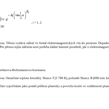
,
i
= 1, 2
238.
tělesa. Těleso vydává záření ve formě elektromagnetických vln do prostoru. Dopadne-l
u. Pro přenos tepla zářením není potřeba žádné hmotné prostředí, jde o elektromagnet
tefanova-Boltzmannova konstanta.
tělesa. Označíme teplotu fotosféry Slunce
T
(5 780 K), poloměr Slunce
R
(696 tisíc k
část vypočítáme jako poměr průřezu planetky a povrchu koule ve vzdálenosti plane