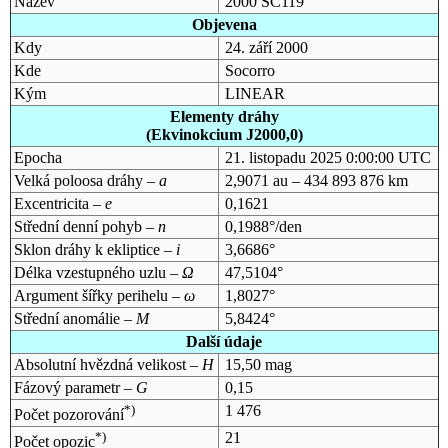
Název
2000 SC119
Objevena
Kdy
24. září 2000
Kde
Socorro
Kým
LINEAR
Elementy dráhy
(Ekvinokcium J2000,0)
Epocha
21. listopadu 2025 0:00:00 UTC
Velká poloosa dráhy –
a
2,9071 au – 434 893 876 km
Excentricita –
e
0,1621
Střední denní pohyb –
n
0,1988°/den
Sklon dráhy k ekliptice –
i
3,6686°
Délka vzestupného uzlu –
Ω
47,5104°
Argument šířky perihelu –
ω
1,8027°
Střední anomálie –
M
5,8424°
Další údaje
Absolutní hvězdná velikost –
H
15,50 mag
Fázový parametr –
G
0,15
*)
1 476
Počet pozorování
*)
21
Počet opozic