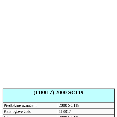
(118817) 2000 SC119
Předběžné označení
2000 SC119
Katalogové číslo
118817