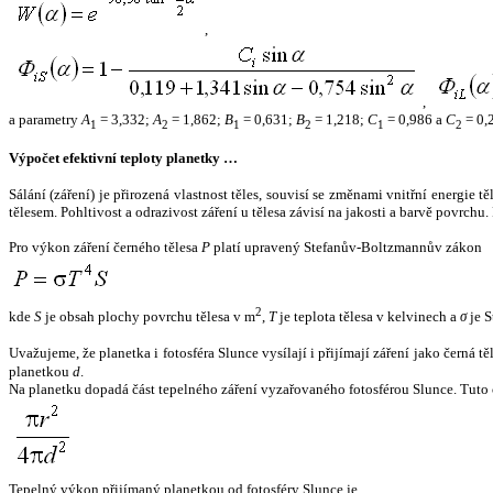
,
,
a parametry
A
= 3,332;
A
= 1,862;
B
= 0,631;
B
= 1,218;
C
= 0,986 a
C
= 0,
1
2
1
2
1
2
Výpočet efektivní teploty planetky …
Sálání (záření) je přirozená vlastnost těles, souvisí se změnami vnitřní energie 
tělesem. Pohltivost a odrazivost záření u tělesa závisí na jakosti a barvě povrch
Pro výkon záření černého tělesa
P
platí upravený Stefanův-Boltzmannův zákon
2
kde
S
je obsah plochy povrchu tělesa v m
,
T
je teplota tělesa v kelvinech a
σ
je S
Uvažujeme, že planetka i fotosféra Slunce vysílají i přijímají záření jako černá 
planetkou
d
.
Na planetku dopadá část tepelného záření vyzařovaného fotosférou Slunce. Tuto 
Tepelný výkon přijímaný planetkou od fotosféry Slunce je