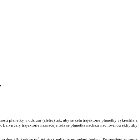
e
i planetky v odsluní (aféliu) tak, aby se celá trajektorie planetky vykreslila a
. Barva čáry trajektorie naznačuje, zda se planetka nachází nad rovinou ekliptiky
ního dne. Obrázek se průběžně aktualizuje po zadání hodnot. Po spuštění animace