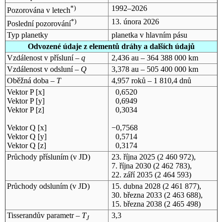
*)
1992–2026
Pozorována v letech
*)
13. února 2026
Poslední pozorování
Typ planetky
planetka v hlavním pásu
Odvozené údaje z elementů dráhy a dalších údajů
Vzdálenost v přísluní –
q
2,436 au – 364 388 000 km
Vzdálenost v odsluní –
Q
3,378 au – 505 400 000 km
Oběžná doba –
T
4,957 roků – 1 810,4 dnů
Vektor P [x]
0,6520
Vektor P [y]
0,6949
Vektor P [z]
0,3034
Vektor Q [x]
−0,7568
Vektor Q [y]
0,5714
Vektor Q [z]
0,3174
Průchody přísluním (v
JD
)
23. října 2025
(2 460 972),
7. října 2030
(2 462 783),
22. září 2035
(2 464 593)
Průchody odsluním (v
JD
)
15. dubna 2028
(2 461 877),
30. března 2033
(2 463 688),
15. března 2038
(2 465 498)
Tisserandův parametr –
T
3,3
J