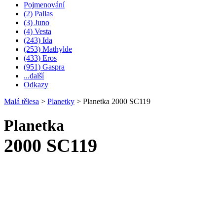
Pojmenování
(2) Pallas
(3) Juno
(4) Vesta
(243) Ida
(253) Mathylde
(433) Eros
(951) Gaspra
...další
Odkazy
Malá tělesa
>
Planetky
>
Planetka 2000 SC119
Planetka
2000 SC119