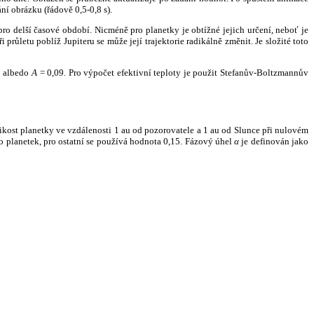
ní obrázku (řádově 0,5-0,8 s).
ro delší časové období. Nicméně pro planetky je obtížné jejich určení, neboť je
růletu poblíž Jupiteru se může její trajektorie radikálně změnit. Je složité toto
o albedo
A
= 0,09. Pro výpočet efektivní teploty je použit Stefanův-Boltzmannův
kost planetky ve vzdálenosti 1 au od pozorovatele a 1 au od Slunce při nulovém
planetek, pro ostatní se používá hodnota 0,15. Fázový úhel
α
je definován jako