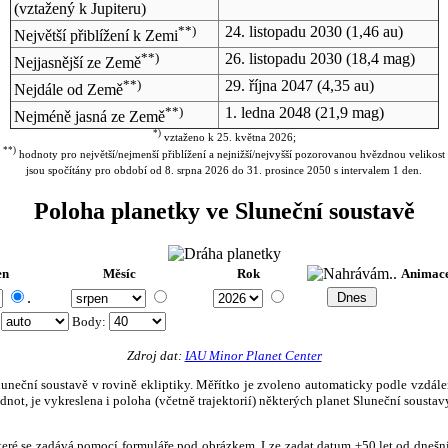
(vztažený k Jupiteru)
**)
24. listopadu 2030
(1,46 au)
Největší přiblížení k Zemi
**)
26. listopadu 2030
(18,4 mag)
Nejjasnější ze Země
**)
29. října 2047
(4,35 au)
Nejdále od Země
**)
1. ledna 2048
(21,9 mag)
Nejméně jasná ze Země
*)
vztaženo k 25. května 2026;
**)
hodnoty pro největší/nejmenší přiblížení a nejnižší/nejvyšší pozorovanou hvězdnou velikost
jsou spočítány pro období od 8. srpna 2026 do 31. prosince 2050 s intervalem 1 den.
Poloha planetky ve Sluneční soustavě
en
Měsíc
Rok
Animac
.
:
Body
:
Zdroj dat:
IAU Minor Planet Center
eční soustavě v rovině ekliptiky. Měřítko je zvoleno automaticky podle vzdálenost
not, je vykreslena i poloha (včetně trajektorií) některých planet Sluneční soustavy
, které se zadává pomocí formuláře pod obrázkem. Lze zadat datum ±50 let od dneš