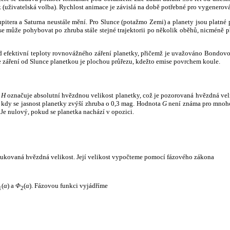
k (uživatelská volba). Rychlost animace je závislá na době potřebné pro vygenerová
itera a Saturna neustále mění. Pro Slunce (potažmo Zemi) a planety jsou platné p
 může pohybovat po zhruba stále stejné trajektorii po několik oběhů, nicméně při p
had efektivní teploty rovnovážného záření planetky, přičemž je uvažováno Bondov
záření od Slunce planetkou je plochou průřezu, kdežto emise povrchem koule.
e
H
označuje absolutní hvězdnou velikost planetky, což je pozorovaná hvězdná veli
i, kdy se jasnost planetky zvýší zhruba o 0,3 mag. Hodnota
G
není známa pro mnoho 
Je nulový, pokud se planetka nachází v opozici.
edukovaná hvězdná velikost. Její velikost vypočteme pomocí fázového zákona
(
α
) a
Φ
(
α
). Fázovou funkci vyjádříme
1
2