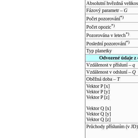
Absolutní hvězdná velikos
Fázový parametr –
G
*)
Počet pozorování
*)
Počet opozic
*)
Pozorována v letech
*)
Poslední pozorování
Typ planetky
Odvozené údaje z 
Vzdálenost v přísluní –
q
Vzdálenost v odsluní –
Q
Oběžná doba –
T
Vektor P [x]
Vektor P [y]
Vektor P [z]
Vektor Q [x]
Vektor Q [y]
Vektor Q [z]
Průchody přísluním (v
JD
)