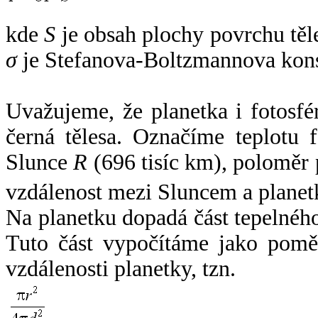
kde
S
je obsah plochy povrchu těl
σ
je Stefanova-Boltzmannova kons
Uvažujeme, že planetka i fotosfér
černá tělesa. Označíme teplotu 
Slunce
R
(696 tisíc km), poloměr
vzdálenost mezi Sluncem a plane
Na planetku dopadá část tepelnéh
Tuto část vypočítáme jako pomě
vzdálenosti planetky, tzn.