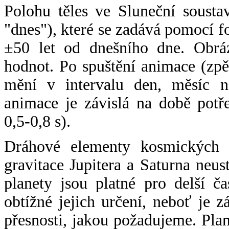
Polohu těles ve Sluneční sousta
"dnes"), které se zadává pomocí 
±50 let od dnešního dne. Obráz
hodnot. Po spuštění animace (zpě
mění v intervalu den, měsíc ne
animace je závislá na době potř
0,5-0,8 s).
Dráhové elementy kosmických t
gravitace Jupitera a Saturna neu
planety jsou platné pro delší č
obtížné jejich určení, neboť je 
přesnosti, jakou požadujeme. Pla