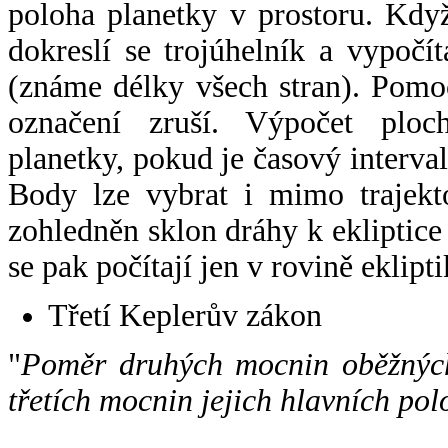
poloha planetky v prostoru. Kdy
dokreslí se trojúhelník a vypoč
(známe délky všech stran). Pomo
označení zruší. Výpočet ploch
planetky, pokud je časový interval
Body lze vybrat i mimo trajekto
zohledněn sklon dráhy k ekliptice
se pak počítají jen v rovině eklipti
Třetí Keplerův zákon
"
Poměr druhých mocnin oběžných
třetích mocnin jejich hlavních pol