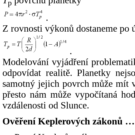
T
povrchu planetky
p
.
Z rovnosti výkonů dostaneme po 
.
Modelování vyjádření problemati
odpovídat realitě. Planetky nejso
samotný jejich povrch může mít v
přesto nám může vypočítaná hodn
vzdálenosti od Slunce.
Ověření Keplerových zákonů …