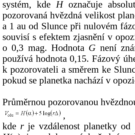
systém, kde
H
označuje absolut
pozorovaná hvězdná velikost plan
a 1 au od Slunce při nulovém fá
souvisí s efektem zjasnění v opoz
o 0,3 mag. Hodnota
G
není zná
používá hodnota 0,15. Fázový úh
k pozorovateli a směrem ke Slunc
pokud se planetka nachází v opozi
Průměrnou pozorovanou hvězdnou 
,
kde
r
je vzdálenost planetky od