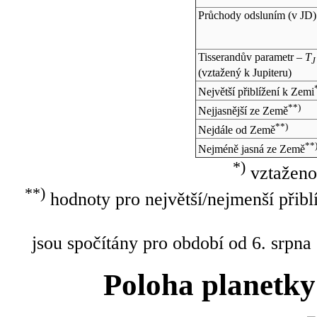
Průchody odsluním (v
JD
)
Tisserandův parametr –
T
J
(vztažený k Jupiteru)
Největší přiblížení k Zemi
**)
Nejjasnější ze Země
**)
Nejdále od Země
**
Nejméně jasná ze Země
*)
vztaženo
**)
hodnoty pro největší/nejmenší přibl
jsou spočítány pro období od 6. srpna
Poloha planetky