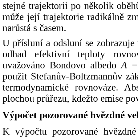
stejné trajektorii po několik oběh
může její trajektorie radikálně zm
narůstá s časem.
U přísluní a odsluní se zobrazuje
odhad efektivní teploty rovno
uvažováno Bondovo albedo
A
= 
použit Stefanův-Boltzmannův zák
termodynamické rovnováze. Abs
plochou průřezu, kdežto emise po
Výpočet pozorované hvězdné ve
K výpočtu pozorované hvězdné v