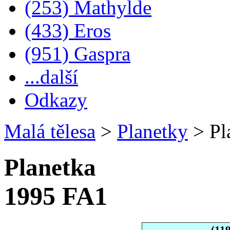
(253) Mathylde
(433) Eros
(951) Gaspra
...další
Odkazy
Malá tělesa
>
Planetky
>
Pl
Planetka
1995 FA1
(11