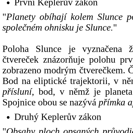
První Keplerův zákon
"
Planety obíhají kolem Slunce p
společném ohnisku je Slunce.
"
Poloha Slunce je vyznačena 
čtvereček znázorňuje polohu pr
zobrazeno modrým čtverečkem. Če
Bod na eliptické trajektorii, v n
přísluní
, bod, v němž je planet
Spojnice obou se nazývá
přímka a
Druhý Keplerův zákon
"
Obsahy ploch opsaných průvodič