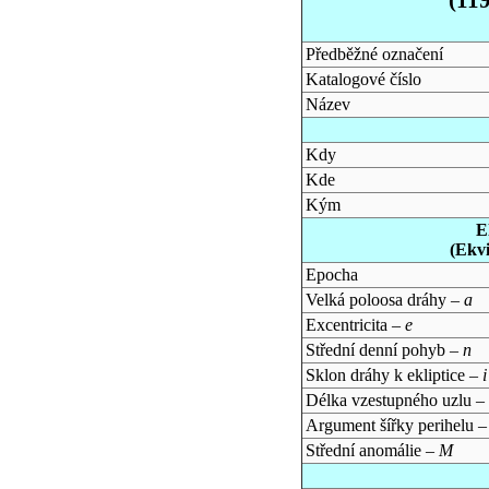
Předběžné označení
Katalogové číslo
Název
Kdy
Kde
Kým
E
(Ekv
Epocha
Velká poloosa dráhy –
a
Excentricita –
e
Střední denní pohyb –
n
Sklon dráhy k ekliptice –
i
Délka vzestupného uzlu –
Argument šířky perihelu 
Střední anomálie –
M