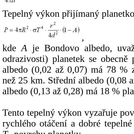
Tepelný výkon přijímaný planetko
,
kde
A
je Bondovo albedo, uvaž
odrazivosti) planetek se obecně
albedo (0,02 až 0,07) má 78 % z
než 25 km. Střední albedo (0,08 
albedo (0,13 až 0,28) má 18 % pla
Tento tepelný výkon vyzařuje po
rychlého otáčení a dobré tepelné