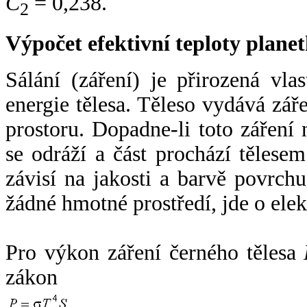
C
= 0,238.
2
Výpočet efektivní teploty plan
Sálání (záření) je přirozená vla
energie tělesa. Těleso vydává zá
prostoru. Dopadne-li toto záření n
se odráží a část prochází tělesem
závisí na jakosti a barvě povrch
žádné hmotné prostředí, jde o ele
Pro výkon záření černého tělesa
zákon