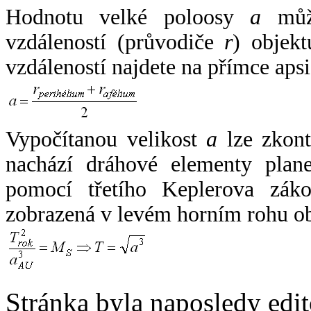
Hodnotu velké poloosy
a
může
vzdáleností (průvodiče
r
) objekt
vzdáleností najdete na přímce apsi
Vypočítanou velikost
a
lze zkont
nachází dráhové elementy plane
pomocí třetího Keplerova zák
zobrazená v levém horním rohu o
Stránka byla naposledy edi