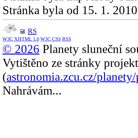
Stránka byla od 15. 1. 201
RS
W3C
XHTML 1.0
W3C
CSS
RSS
© 2026
Planety sluneční so
Vytištěno ze stránky projek
(
astronomia.zcu.cz/planety
Nahrávám...