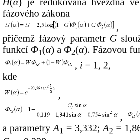
H
(
α
) je redukovaná hvězdná vel
fázového zákona
,
přičemž fázový parametr
G
slouž
funkcí
Φ
(
α
) a
Φ
(
α
). Fázovou fu
1
2
,
i
= 1, 2,
kde
,
,
a parametry
A
= 3,332;
A
= 1,8
1
2