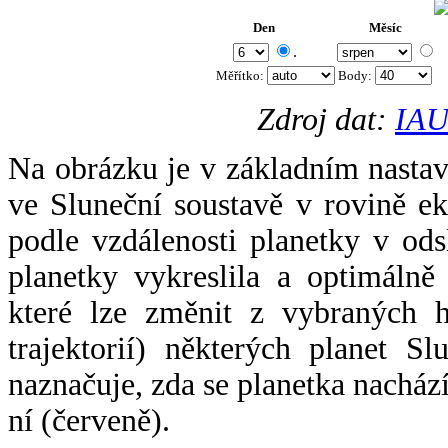
Den
Měsíc
.
Měřítko:
Body
:
Zdroj dat:
IAU
Na obrázku je v základním nastav
ve Sluneční soustavě v rovině ek
podle vzdálenosti planetky v odsl
planetky vykreslila a optimálně
které lze změnit z vybraných h
trajektorií) některých planet Sl
naznačuje, zda se planetka nacház
ní (červeně).