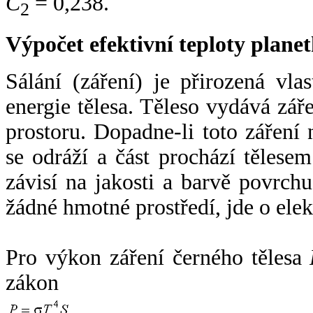
C
= 0,238.
2
Výpočet efektivní teploty plan
Sálání (záření) je přirozená vla
energie tělesa. Těleso vydává zá
prostoru. Dopadne-li toto záření n
se odráží a část prochází tělesem
závisí na jakosti a barvě povrch
žádné hmotné prostředí, jde o ele
Pro výkon záření černého tělesa
zákon