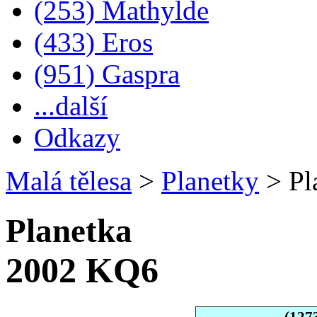
(253) Mathylde
(433) Eros
(951) Gaspra
...další
Odkazy
Malá tělesa
>
Planetky
>
Pl
Planetka
2002 KQ6
(127