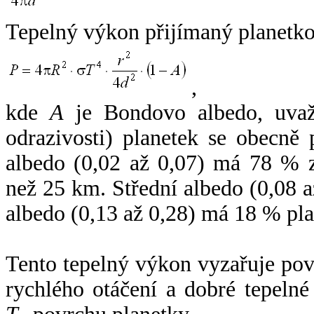
Tepelný výkon přijímaný planetko
,
kde
A
je Bondovo albedo, uvaž
odrazivosti) planetek se obecně
albedo (0,02 až 0,07) má 78 % z
než 25 km. Střední albedo (0,08 
albedo (0,13 až 0,28) má 18 % pla
Tento tepelný výkon vyzařuje po
rychlého otáčení a dobré tepelné