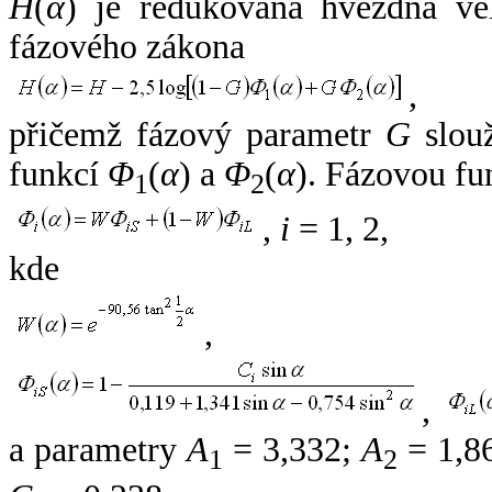
H
(
α
) je redukovaná hvězdná vel
fázového zákona
,
přičemž fázový parametr
G
slouž
funkcí
Φ
(
α
) a
Φ
(
α
). Fázovou fu
1
2
,
i
= 1, 2,
kde
,
,
a parametry
A
= 3,332;
A
= 1,8
1
2