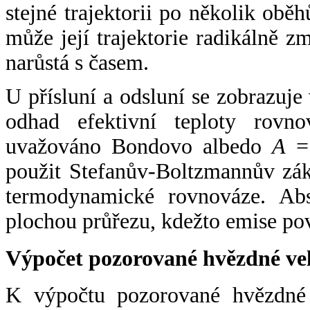
stejné trajektorii po několik oběh
může její trajektorie radikálně zm
narůstá s časem.
U přísluní a odsluní se zobrazuje
odhad efektivní teploty rovno
uvažováno Bondovo albedo
A
= 
použit Stefanův-Boltzmannův zák
termodynamické rovnováze. Abs
plochou průřezu, kdežto emise po
Výpočet pozorované hvězdné ve
K výpočtu pozorované hvězdné v