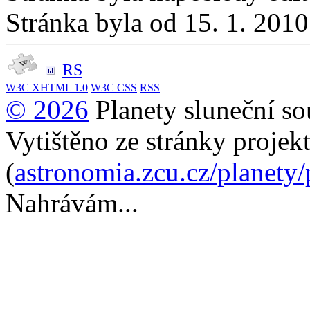
Stránka byla od 15. 1. 201
RS
W3C
XHTML 1.0
W3C
CSS
RSS
© 2026
Planety sluneční so
Vytištěno ze stránky projek
(
astronomia.zcu.cz/planety
Nahrávám...