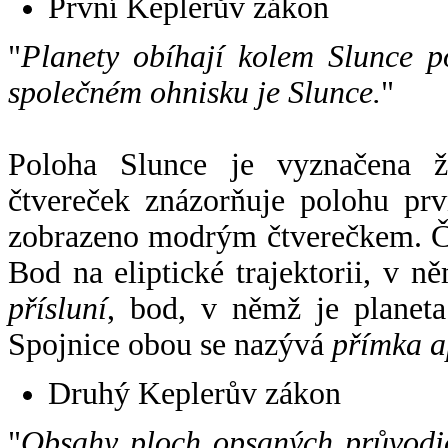
První Keplerův zákon
"
Planety obíhají kolem Slunce p
společném ohnisku je Slunce.
"
Poloha Slunce je vyznačena 
čtvereček znázorňuje polohu pr
zobrazeno modrým čtverečkem. Če
Bod na eliptické trajektorii, v n
přísluní
, bod, v němž je planet
Spojnice obou se nazývá
přímka a
Druhý Keplerův zákon
"
Obsahy ploch opsaných průvodič