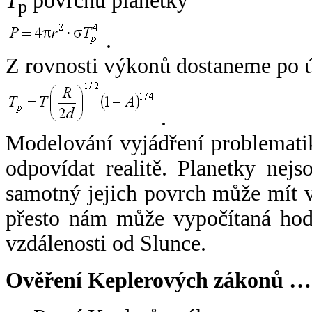
T
povrchu planetky
p
.
Z rovnosti výkonů dostaneme po 
.
Modelování vyjádření problemati
odpovídat realitě. Planetky nejso
samotný jejich povrch může mít v
přesto nám může vypočítaná hodn
vzdálenosti od Slunce.
Ověření Keplerových zákonů …