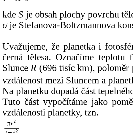
kde
S
je obsah plochy povrchu těl
σ
je Stefanova-Boltzmannova kons
Uvažujeme, že planetka i fotosfér
černá tělesa. Označíme teplotu 
Slunce
R
(696 tisíc km), poloměr
vzdálenost mezi Sluncem a plane
Na planetku dopadá část tepelnéh
Tuto část vypočítáme jako pomě
vzdálenosti planetky, tzn.