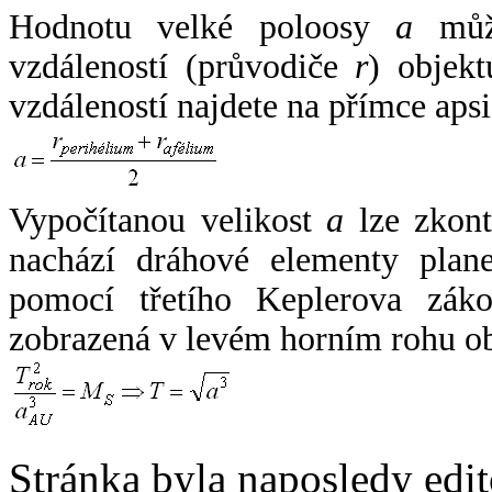
Hodnotu velké poloosy
a
může
vzdáleností (průvodiče
r
) objekt
vzdáleností najdete na přímce apsi
Vypočítanou velikost
a
lze zkont
nachází dráhové elementy plane
pomocí třetího Keplerova zák
zobrazená v levém horním rohu o
Stránka byla naposledy edi