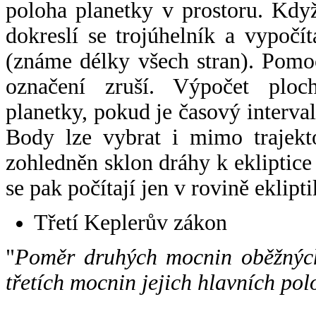
poloha planetky v prostoru. Kdy
dokreslí se trojúhelník a vypoč
(známe délky všech stran). Pomo
označení zruší. Výpočet ploch
planetky, pokud je časový interval
Body lze vybrat i mimo trajekto
zohledněn sklon dráhy k ekliptice
se pak počítají jen v rovině eklipti
Třetí Keplerův zákon
"
Poměr druhých mocnin oběžných
třetích mocnin jejich hlavních pol