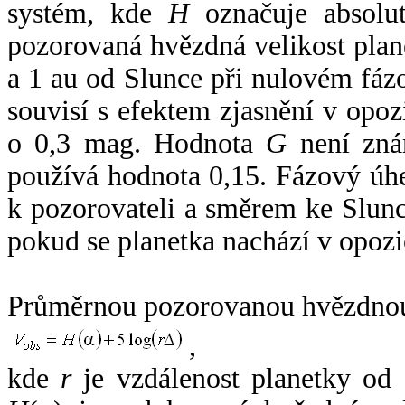
systém, kde
H
označuje absolut
pozorovaná hvězdná velikost plan
a 1 au od Slunce při nulovém fá
souvisí s efektem zjasnění v opoz
o 0,3 mag. Hodnota
G
není zná
používá hodnota 0,15. Fázový úh
k pozorovateli a směrem ke Slunc
pokud se planetka nachází v opozi
Průměrnou pozorovanou hvězdnou 
,
kde
r
je vzdálenost planetky od