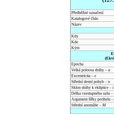
Předběžné označení
Katalogové číslo
Název
Kdy
Kde
Kým
E
(Ekv
Epocha
Velká poloosa dráhy –
a
Excentricita –
e
Střední denní pohyb –
n
Sklon dráhy k ekliptice –
i
Délka vzestupného uzlu –
Argument šířky perihelu 
Střední anomálie –
M