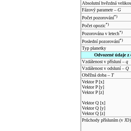
Absolutní hvězdná velikos
Fázový parametr –
G
*)
Počet pozorování
*)
Počet opozic
*)
Pozorována v letech
*)
Poslední pozorování
Typ planetky
Odvozené údaje z 
Vzdálenost v přísluní –
q
Vzdálenost v odsluní –
Q
Oběžná doba –
T
Vektor P [x]
Vektor P [y]
Vektor P [z]
Vektor Q [x]
Vektor Q [y]
Vektor Q [z]
Průchody přísluním (v
JD
)