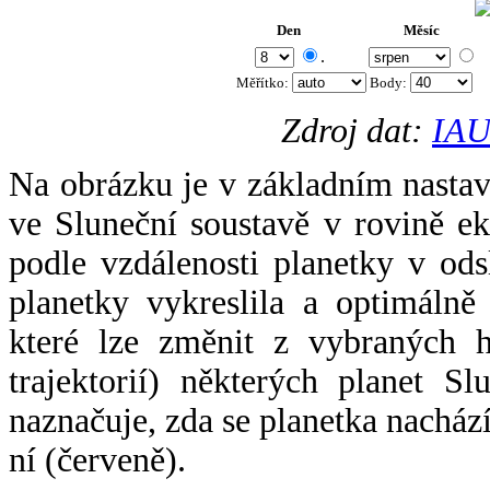
Den
Měsíc
.
Měřítko:
Body
:
Zdroj dat:
IAU
Na obrázku je v základním nastav
ve Sluneční soustavě v rovině ek
podle vzdálenosti planetky v odsl
planetky vykreslila a optimálně
které lze změnit z vybraných h
trajektorií) některých planet Sl
naznačuje, zda se planetka nacház
ní (červeně).