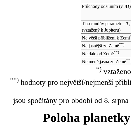
Průchody odsluním (v
JD
)
Tisserandův parametr –
T
J
(vztažený k Jupiteru)
Největší přiblížení k Zemi
**)
Nejjasnější ze Země
**)
Nejdále od Země
**
Nejméně jasná ze Země
*)
vztaženo
**)
hodnoty pro největší/nejmenší přibl
jsou spočítány pro období od 8. srpna
Poloha planetky