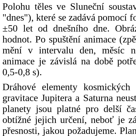
Polohu těles ve Sluneční sousta
"dnes"), které se zadává pomocí 
±50 let od dnešního dne. Obráz
hodnot. Po spuštění animace (zpě
mění v intervalu den, měsíc ne
animace je závislá na době potř
0,5-0,8 s).
Dráhové elementy kosmických t
gravitace Jupitera a Saturna neu
planety jsou platné pro delší č
obtížné jejich určení, neboť je 
přesnosti, jakou požadujeme. Pla