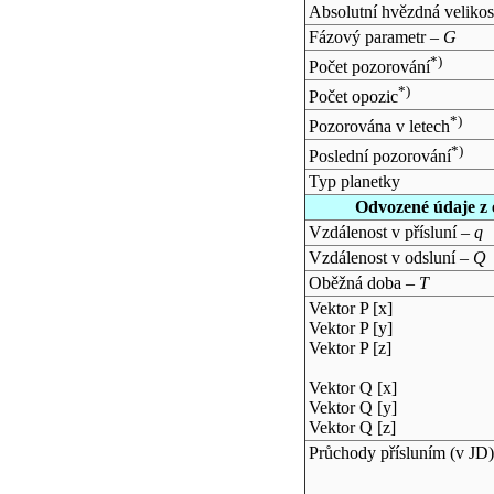
Absolutní hvězdná velikos
Fázový parametr –
G
*)
Počet pozorování
*)
Počet opozic
*)
Pozorována v letech
*)
Poslední pozorování
Typ planetky
Odvozené údaje z 
Vzdálenost v přísluní –
q
Vzdálenost v odsluní –
Q
Oběžná doba –
T
Vektor P [x]
Vektor P [y]
Vektor P [z]
Vektor Q [x]
Vektor Q [y]
Vektor Q [z]
Průchody přísluním (v
JD
)