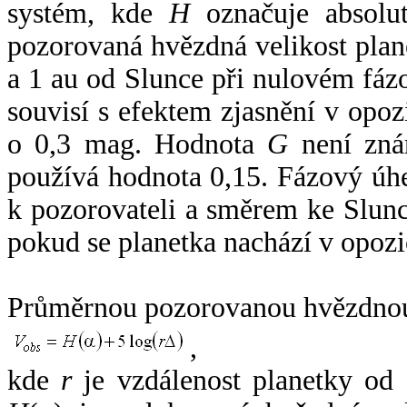
systém, kde
H
označuje absolut
pozorovaná hvězdná velikost plan
a 1 au od Slunce při nulovém fá
souvisí s efektem zjasnění v opoz
o 0,3 mag. Hodnota
G
není zná
používá hodnota 0,15. Fázový úh
k pozorovateli a směrem ke Slunc
pokud se planetka nachází v opozi
Průměrnou pozorovanou hvězdnou 
,
kde
r
je vzdálenost planetky od