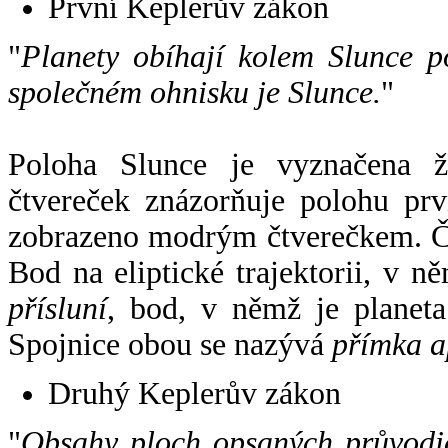
První Keplerův zákon
"
Planety obíhají kolem Slunce p
společném ohnisku je Slunce.
"
Poloha Slunce je vyznačena 
čtvereček znázorňuje polohu pr
zobrazeno modrým čtverečkem. Če
Bod na eliptické trajektorii, v n
přísluní
, bod, v němž je planet
Spojnice obou se nazývá
přímka a
Druhý Keplerův zákon
"
Obsahy ploch opsaných průvodič