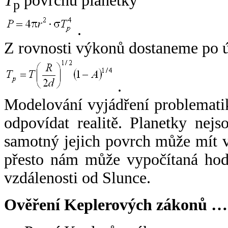
T
povrchu planetky
p
.
Z rovnosti výkonů dostaneme po 
.
Modelování vyjádření problemati
odpovídat realitě. Planetky nejso
samotný jejich povrch může mít v
přesto nám může vypočítaná hodn
vzdálenosti od Slunce.
Ověření Keplerových zákonů …