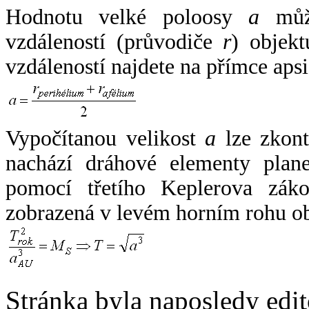
Hodnotu velké poloosy
a
může
vzdáleností (průvodiče
r
) objekt
vzdáleností najdete na přímce apsi
Vypočítanou velikost
a
lze zkont
nachází dráhové elementy plane
pomocí třetího Keplerova zák
zobrazená v levém horním rohu o
Stránka byla naposledy edi