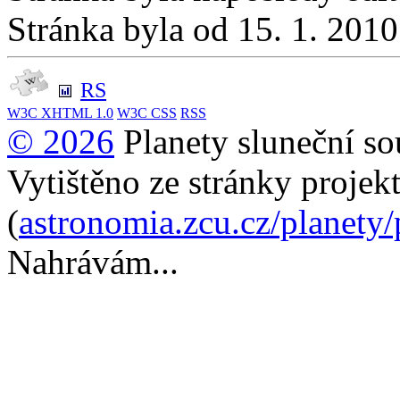
Stránka byla od 15. 1. 201
RS
W3C
XHTML 1.0
W3C
CSS
RSS
© 2026
Planety sluneční so
Vytištěno ze stránky projek
(
astronomia.zcu.cz/planety
Nahrávám...