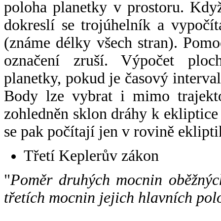
poloha planetky v prostoru. Kdy
dokreslí se trojúhelník a vypoč
(známe délky všech stran). Pomo
označení zruší. Výpočet ploch
planetky, pokud je časový interval
Body lze vybrat i mimo trajekto
zohledněn sklon dráhy k ekliptice
se pak počítají jen v rovině eklipti
Třetí Keplerův zákon
"
Poměr druhých mocnin oběžných
třetích mocnin jejich hlavních pol