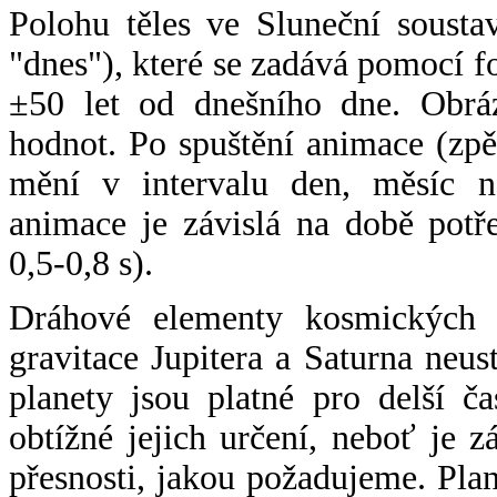
Polohu těles ve Sluneční sousta
"dnes"), které se zadává pomocí 
±50 let od dnešního dne. Obráz
hodnot. Po spuštění animace (zpě
mění v intervalu den, měsíc ne
animace je závislá na době potř
0,5-0,8 s).
Dráhové elementy kosmických t
gravitace Jupitera a Saturna neu
planety jsou platné pro delší č
obtížné jejich určení, neboť je 
přesnosti, jakou požadujeme. Pla