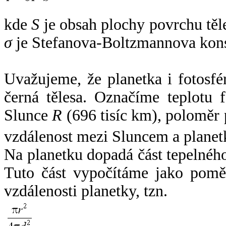
kde
S
je obsah plochy povrchu těl
σ
je Stefanova-Boltzmannova kons
Uvažujeme, že planetka i fotosfér
černá tělesa. Označíme teplotu 
Slunce
R
(696 tisíc km), poloměr
vzdálenost mezi Sluncem a plane
Na planetku dopadá část tepelnéh
Tuto část vypočítáme jako pomě
vzdálenosti planetky, tzn.