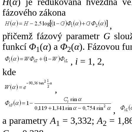
H
(
α
) je redukovaná hvězdná vel
fázového zákona
,
přičemž fázový parametr
G
slouž
funkcí
Φ
(
α
) a
Φ
(
α
). Fázovou fu
1
2
,
i
= 1, 2,
kde
,
,
a parametry
A
= 3,332;
A
= 1,8
1
2