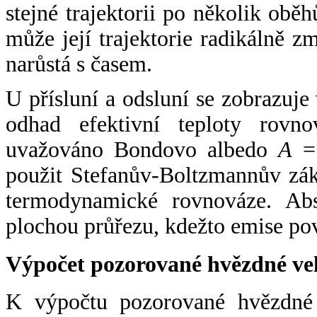
stejné trajektorii po několik oběh
může její trajektorie radikálně zm
narůstá s časem.
U přísluní a odsluní se zobrazuje
odhad efektivní teploty rovno
uvažováno Bondovo albedo
A
= 
použit Stefanův-Boltzmannův zák
termodynamické rovnováze. Abs
plochou průřezu, kdežto emise po
Výpočet pozorované hvězdné ve
K výpočtu pozorované hvězdné v