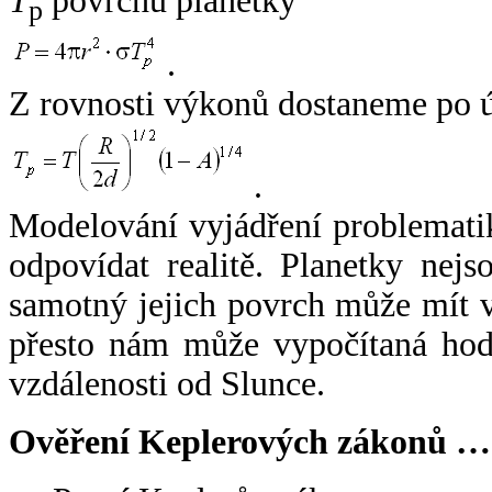
T
povrchu planetky
p
.
Z rovnosti výkonů dostaneme po 
.
Modelování vyjádření problemati
odpovídat realitě. Planetky nejso
samotný jejich povrch může mít v
přesto nám může vypočítaná hodn
vzdálenosti od Slunce.
Ověření Keplerových zákonů …