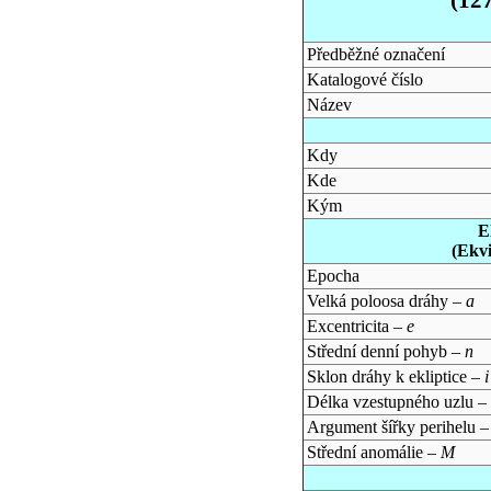
Předběžné označení
Katalogové číslo
Název
Kdy
Kde
Kým
E
(Ekv
Epocha
Velká poloosa dráhy –
a
Excentricita –
e
Střední denní pohyb –
n
Sklon dráhy k ekliptice –
i
Délka vzestupného uzlu –
Argument šířky perihelu 
Střední anomálie –
M