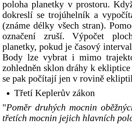
poloha planetky v prostoru. Kdy
dokreslí se trojúhelník a vypoč
(známe délky všech stran). Pomo
označení zruší. Výpočet ploch
planetky, pokud je časový interval
Body lze vybrat i mimo trajekto
zohledněn sklon dráhy k ekliptice
se pak počítají jen v rovině eklipti
Třetí Keplerův zákon
"
Poměr druhých mocnin oběžných
třetích mocnin jejich hlavních pol