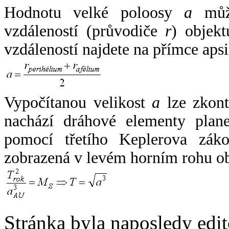
Hodnotu velké poloosy
a
může
vzdáleností (průvodiče
r
) objekt
vzdáleností najdete na přímce apsi
Vypočítanou velikost
a
lze zkont
nachází dráhové elementy plane
pomocí třetího Keplerova zák
zobrazená v levém horním rohu o
Stránka byla naposledy edi