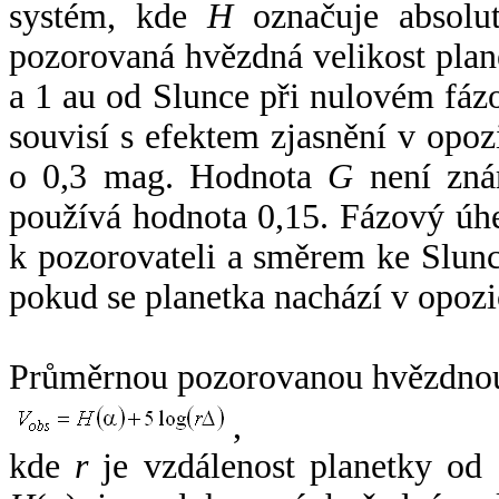
systém, kde
H
označuje absolut
pozorovaná hvězdná velikost plan
a 1 au od Slunce při nulovém fá
souvisí s efektem zjasnění v opoz
o 0,3 mag. Hodnota
G
není zná
používá hodnota 0,15. Fázový úh
k pozorovateli a směrem ke Slunc
pokud se planetka nachází v opozi
Průměrnou pozorovanou hvězdnou 
,
kde
r
je vzdálenost planetky od