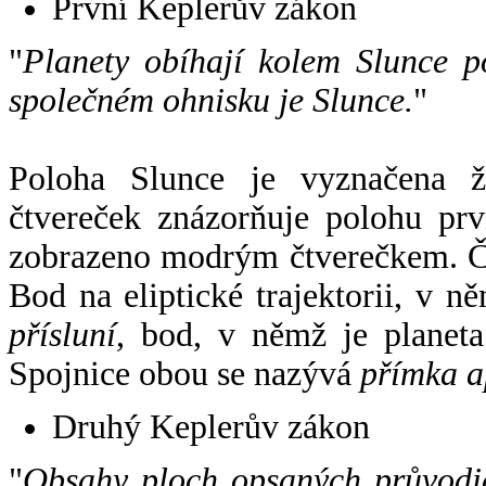
První Keplerův zákon
"
Planety obíhají kolem Slunce p
společném ohnisku je Slunce.
"
Poloha Slunce je vyznačena 
čtvereček znázorňuje polohu pr
zobrazeno modrým čtverečkem. Če
Bod na eliptické trajektorii, v n
přísluní
, bod, v němž je planet
Spojnice obou se nazývá
přímka a
Druhý Keplerův zákon
"
Obsahy ploch opsaných průvodič