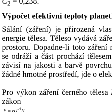
C
= 0,238.
2
Výpočet efektivní teploty plan
Sálání (záření) je přirozená vla
energie tělesa. Těleso vydává zá
prostoru. Dopadne-li toto záření n
se odráží a část prochází tělesem
závisí na jakosti a barvě povrch
žádné hmotné prostředí, jde o ele
Pro výkon záření černého tělesa
zákon