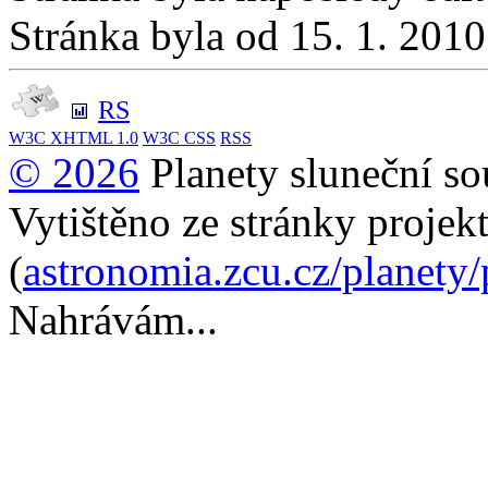
Stránka byla od 15. 1. 201
RS
W3C
XHTML 1.0
W3C
CSS
RSS
© 2026
Planety sluneční so
Vytištěno ze stránky projek
(
astronomia.zcu.cz/planety
Nahrávám...