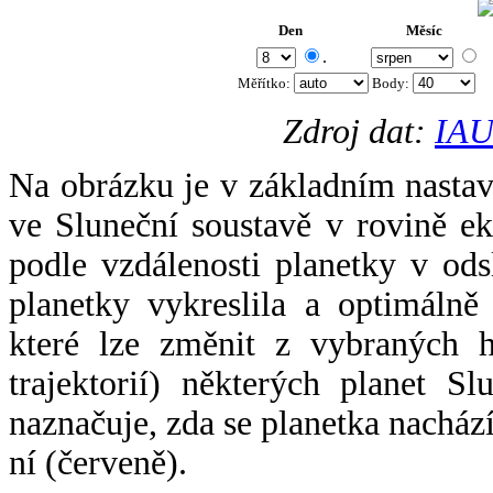
Den
Měsíc
.
Měřítko:
Body
:
Zdroj dat:
IAU
Na obrázku je v základním nastav
ve Sluneční soustavě v rovině ek
podle vzdálenosti planetky v odsl
planetky vykreslila a optimálně
které lze změnit z vybraných h
trajektorií) některých planet Sl
naznačuje, zda se planetka nacház
ní (červeně).