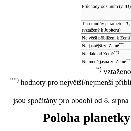
Průchody odsluním (v
JD
)
Tisserandův parametr –
T
J
(vztažený k Jupiteru)
Největší přiblížení k Zemi
**)
Nejjasnější ze Země
**)
Nejdále od Země
**
Nejméně jasná ze Země
*)
vztaženo
**)
hodnoty pro největší/nejmenší přibl
jsou spočítány pro období od 8. srpna
Poloha planetky