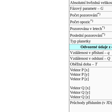
Absolutní hvězdná velikos
Fázový parametr –
G
*)
Počet pozorování
*)
Počet opozic
*)
Pozorována v letech
*)
Poslední pozorování
Typ planetky
Odvozené údaje z 
Vzdálenost v přísluní –
q
Vzdálenost v odsluní –
Q
Oběžná doba –
T
Vektor P [x]
Vektor P [y]
Vektor P [z]
Vektor Q [x]
Vektor Q [y]
Vektor Q [z]
Průchody přísluním (v
JD
)