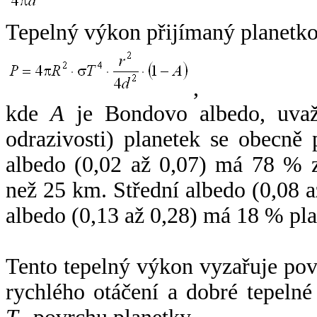
Tepelný výkon přijímaný planetko
,
kde
A
je Bondovo albedo, uvaž
odrazivosti) planetek se obecně
albedo (0,02 až 0,07) má 78 % z
než 25 km. Střední albedo (0,08 
albedo (0,13 až 0,28) má 18 % pla
Tento tepelný výkon vyzařuje po
rychlého otáčení a dobré tepelné