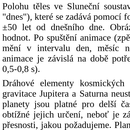
Polohu těles ve Sluneční sousta
"dnes"), které se zadává pomocí 
±50 let od dnešního dne. Obráz
hodnot. Po spuštění animace (zpě
mění v intervalu den, měsíc ne
animace je závislá na době potř
0,5-0,8 s).
Dráhové elementy kosmických t
gravitace Jupitera a Saturna neu
planety jsou platné pro delší č
obtížné jejich určení, neboť je 
přesnosti, jakou požadujeme. Pla