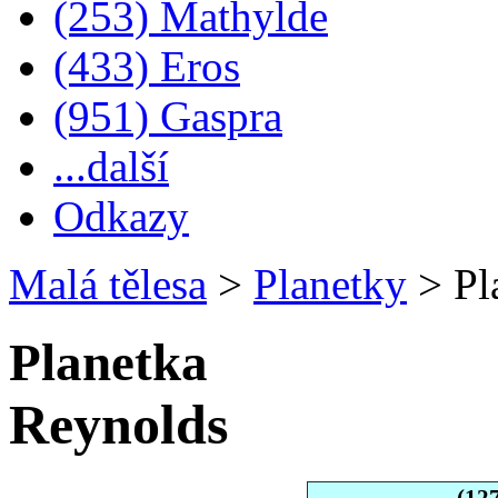
(253) Mathylde
(433) Eros
(951) Gaspra
...další
Odkazy
Malá tělesa
>
Planetky
>
Pl
Planetka
Reynolds
(12