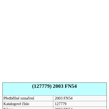
(127779) 2003 FN54
Předběžné označení
2003 FN54
Katalogové číslo
127779