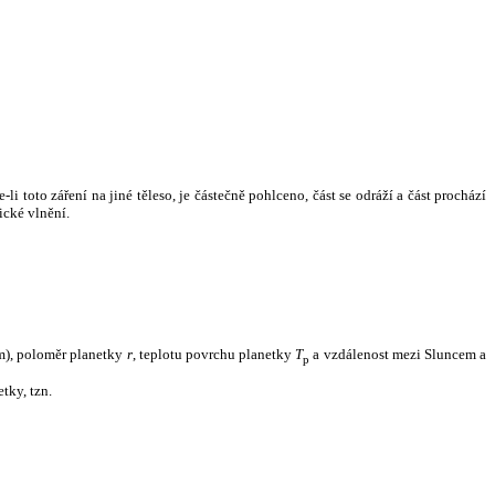
i toto záření na jiné těleso, je částečně pohlceno, část se odráží a část prochází
ické vlnění.
m), poloměr planetky
r
, teplotu povrchu planetky
T
a vzdálenost mezi Sluncem a
p
tky, tzn.