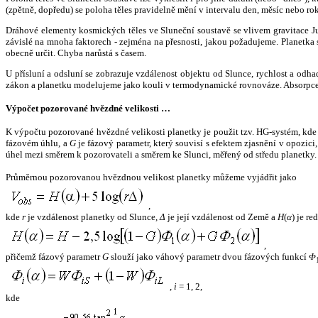
(zpětně, dopředu) se poloha těles pravidelně mění v intervalu den, měsíc nebo ro
Dráhové elementy kosmických těles ve Sluneční soustavě se vlivem gravitace Jup
závislé na mnoha faktorech - zejména na přesnosti, jakou požadujeme. Planetka se
obecně určit. Chyba narůstá s časem.
U přísluní a odsluní se zobrazuje vzdálenost objektu od Slunce, rychlost a od
zákon a planetku modelujeme jako kouli v termodynamické rovnováze. Absorpce 
Výpočet pozorované hvězdné velikosti …
K výpočtu pozorované hvězdné velikosti planetky je použit tzv. HG-systém, kd
fázovém úhlu, a
G
je fázový parametr, který souvisí s efektem zjasnění v opozic
úhel mezi směrem k pozorovateli a směrem ke Slunci, měřený od středu planetky. 
Průměrnou pozorovanou hvězdnou velikost planetky můžeme vyjádřit jako
,
kde
r
je vzdálenost planetky od Slunce,
Δ
je její vzdálenost od Země a
H
(
α
) je r
,
přičemž fázový parametr
G
slouží jako váhový parametr dvou fázových funkcí
Φ
,
i
= 1, 2,
kde