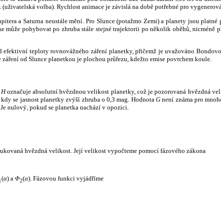
k (uživatelská volba). Rychlost animace je závislá na době potřebné pro vygenerová
itera a Saturna neustále mění. Pro Slunce (potažmo Zemi) a planety jsou platné p
 může pohybovat po zhruba stále stejné trajektorii po několik oběhů, nicméně při p
had efektivní teploty rovnovážného záření planetky, přičemž je uvažováno Bondov
záření od Slunce planetkou je plochou průřezu, kdežto emise povrchem koule.
e
H
označuje absolutní hvězdnou velikost planetky, což je pozorovaná hvězdná veli
i, kdy se jasnost planetky zvýší zhruba o 0,3 mag. Hodnota
G
není známa pro mnoho 
Je nulový, pokud se planetka nachází v opozici.
edukovaná hvězdná velikost. Její velikost vypočteme pomocí fázového zákona
(
α
) a
Φ
(
α
). Fázovou funkci vyjádříme
1
2