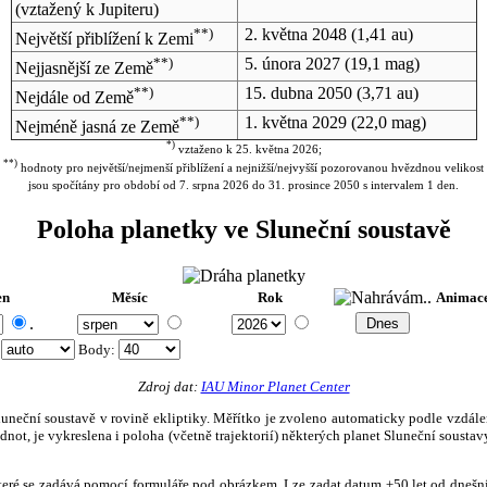
(vztažený k Jupiteru)
**)
2. května 2048
(1,41 au)
Největší přiblížení k Zemi
**)
5. února 2027
(19,1 mag)
Nejjasnější ze Země
**)
15. dubna 2050
(3,71 au)
Nejdále od Země
**)
1. května 2029
(22,0 mag)
Nejméně jasná ze Země
*)
vztaženo k 25. května 2026;
**)
hodnoty pro největší/nejmenší přiblížení a nejnižší/nejvyšší pozorovanou hvězdnou velikost
jsou spočítány pro období od 7. srpna 2026 do 31. prosince 2050 s intervalem 1 den.
Poloha planetky ve Sluneční soustavě
en
Měsíc
Rok
Animac
.
:
Body
:
Zdroj dat:
IAU Minor Planet Center
eční soustavě v rovině ekliptiky. Měřítko je zvoleno automaticky podle vzdálenost
not, je vykreslena i poloha (včetně trajektorií) některých planet Sluneční soustavy
, které se zadává pomocí formuláře pod obrázkem. Lze zadat datum ±50 let od dneš