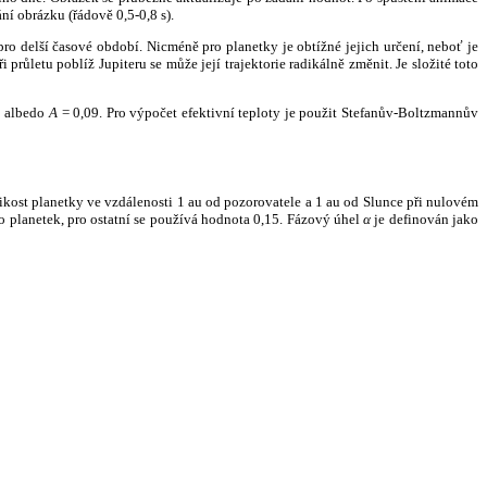
ní obrázku (řádově 0,5-0,8 s).
ro delší časové období. Nicméně pro planetky je obtížné jejich určení, neboť je
růletu poblíž Jupiteru se může její trajektorie radikálně změnit. Je složité toto
o albedo
A
= 0,09. Pro výpočet efektivní teploty je použit Stefanův-Boltzmannův
kost planetky ve vzdálenosti 1 au od pozorovatele a 1 au od Slunce při nulovém
planetek, pro ostatní se používá hodnota 0,15. Fázový úhel
α
je definován jako