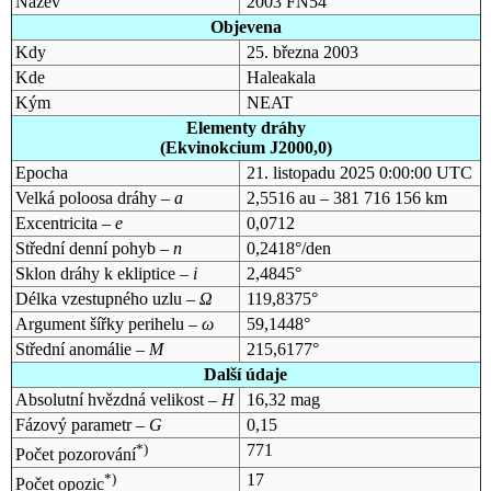
Název
2003 FN54
Objevena
Kdy
25. března 2003
Kde
Haleakala
Kým
NEAT
Elementy dráhy
(Ekvinokcium J2000,0)
Epocha
21. listopadu 2025 0:00:00 UTC
Velká poloosa dráhy –
a
2,5516 au – 381 716 156 km
Excentricita –
e
0,0712
Střední denní pohyb –
n
0,2418°/den
Sklon dráhy k ekliptice –
i
2,4845°
Délka vzestupného uzlu –
Ω
119,8375°
Argument šířky perihelu –
ω
59,1448°
Střední anomálie –
M
215,6177°
Další údaje
Absolutní hvězdná velikost –
H
16,32 mag
Fázový parametr –
G
0,15
*)
771
Počet pozorování
*)
17
Počet opozic