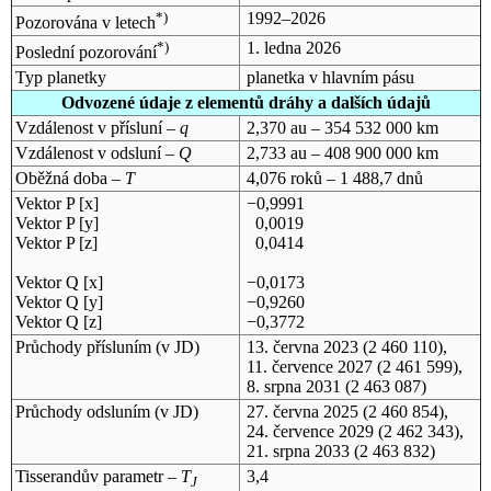
*)
1992–2026
Pozorována v letech
*)
1. ledna 2026
Poslední pozorování
Typ planetky
planetka v hlavním pásu
Odvozené údaje z elementů dráhy a dalších údajů
Vzdálenost v přísluní –
q
2,370 au – 354 532 000 km
Vzdálenost v odsluní –
Q
2,733 au – 408 900 000 km
Oběžná doba –
T
4,076 roků – 1 488,7 dnů
Vektor P [x]
−0,9991
Vektor P [y]
0,0019
Vektor P [z]
0,0414
Vektor Q [x]
−0,0173
Vektor Q [y]
−0,9260
Vektor Q [z]
−0,3772
Průchody přísluním (v
JD
)
13. června 2023
(2 460 110),
11. července 2027
(2 461 599),
8. srpna 2031
(2 463 087)
Průchody odsluním (v
JD
)
27. června 2025
(2 460 854),
24. července 2029
(2 462 343),
21. srpna 2033
(2 463 832)
Tisserandův parametr –
T
3,4
J