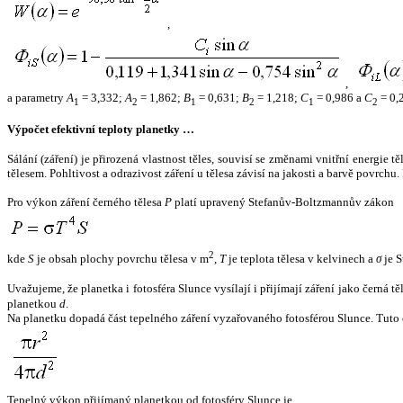
,
,
a parametry
A
= 3,332;
A
= 1,862;
B
= 0,631;
B
= 1,218;
C
= 0,986 a
C
= 0,
1
2
1
2
1
2
Výpočet efektivní teploty planetky …
Sálání (záření) je přirozená vlastnost těles, souvisí se změnami vnitřní energie 
tělesem. Pohltivost a odrazivost záření u tělesa závisí na jakosti a barvě povrch
Pro výkon záření černého tělesa
P
platí upravený Stefanův-Boltzmannův zákon
2
kde
S
je obsah plochy povrchu tělesa v m
,
T
je teplota tělesa v kelvinech a
σ
je S
Uvažujeme, že planetka i fotosféra Slunce vysílají i přijímají záření jako černá 
planetkou
d
.
Na planetku dopadá část tepelného záření vyzařovaného fotosférou Slunce. Tuto 
Tepelný výkon přijímaný planetkou od fotosféry Slunce je