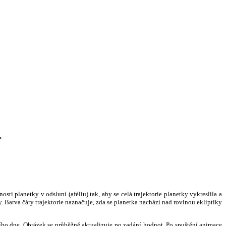
e
i planetky v odsluní (aféliu) tak, aby se celá trajektorie planetky vykreslila a
. Barva čáry trajektorie naznačuje, zda se planetka nachází nad rovinou ekliptiky
ního dne. Obrázek se průběžně aktualizuje po zadání hodnot. Po spuštění animace