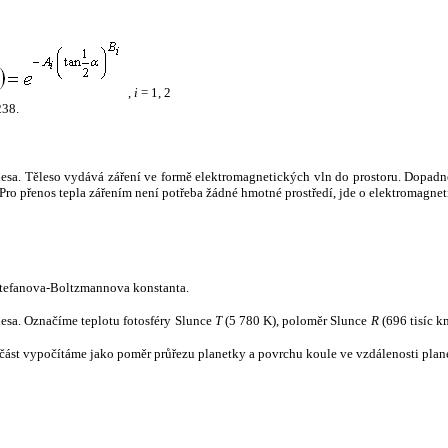
,
i
= 1, 2
238.
tělesa. Těleso vydává záření ve formě elektromagnetických vln do prostoru. Dopadne-l
u. Pro přenos tepla zářením není potřeba žádné hmotné prostředí, jde o elektromagnet
tefanova-Boltzmannova konstanta.
tělesa. Označíme teplotu fotosféry Slunce
T
(5 780 K), poloměr Slunce
R
(696 tisíc k
část vypočítáme jako poměr průřezu planetky a povrchu koule ve vzdálenosti plane