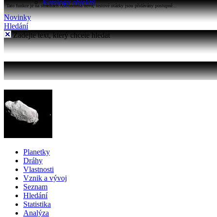
Katalogy objektů
Tato funkce je na stránkách Astronomia nová, testové otázky jsou přidávány postupně...
Novinky
Hledání
Zadejte text, který chcete hledat
Planetky
Dráhy
Vlastnosti
Vznik a vývoj
Seznam
Hledání
Statistika
Analýza