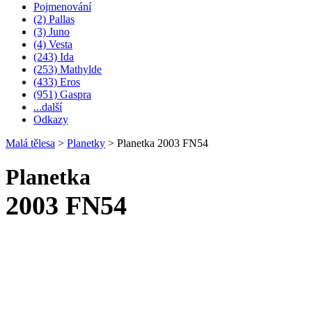
Pojmenování
(2) Pallas
(3) Juno
(4) Vesta
(243) Ida
(253) Mathylde
(433) Eros
(951) Gaspra
...další
Odkazy
Malá tělesa
>
Planetky
>
Planetka 2003 FN54
Planetka
2003 FN54