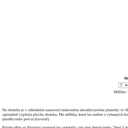
D
Měřítko
Na obrázku je v základním nastavení znázorněna aktuální poloha planetky ve Slun
optimálně vyplnila plochu obrázku. Dle měřítka, které lze změnit z vybraných hod
(modře) nebo pod ní (červeně).
Polohu těles ve Sluneční soustavě lze vykreslit i pro jiné datum (nebo "dnes")