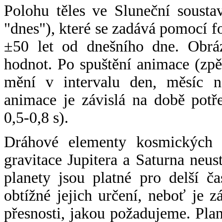
Polohu těles ve Sluneční sousta
"dnes"), které se zadává pomocí 
±50 let od dnešního dne. Obráz
hodnot. Po spuštění animace (zpě
mění v intervalu den, měsíc ne
animace je závislá na době potř
0,5-0,8 s).
Dráhové elementy kosmických t
gravitace Jupitera a Saturna neu
planety jsou platné pro delší č
obtížné jejich určení, neboť je 
přesnosti, jakou požadujeme. Pla