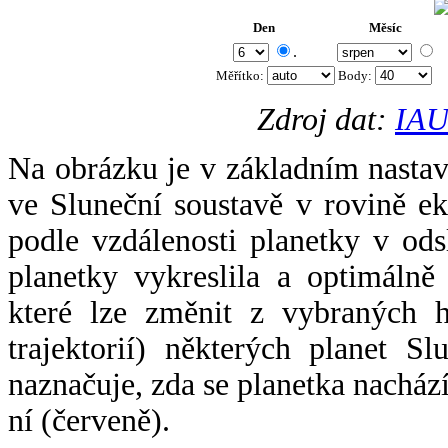
Den
Měsíc
.
Měřítko:
Body
:
Zdroj dat:
IAU
Na obrázku je v základním nastav
ve Sluneční soustavě v rovině ek
podle vzdálenosti planetky v odsl
planetky vykreslila a optimálně
které lze změnit z vybraných h
trajektorií) některých planet Sl
naznačuje, zda se planetka nacház
ní (červeně).