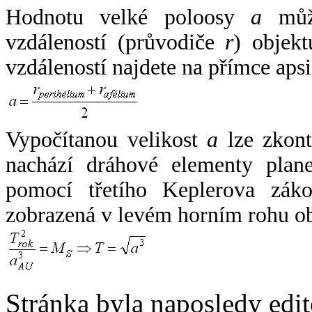
Hodnotu velké poloosy
a
může
vzdáleností (průvodiče
r
) objekt
vzdáleností najdete na přímce apsi
Vypočítanou velikost
a
lze zkont
nachází dráhové elementy plane
pomocí třetího Keplerova zák
zobrazená v levém horním rohu o
Stránka byla naposledy edi