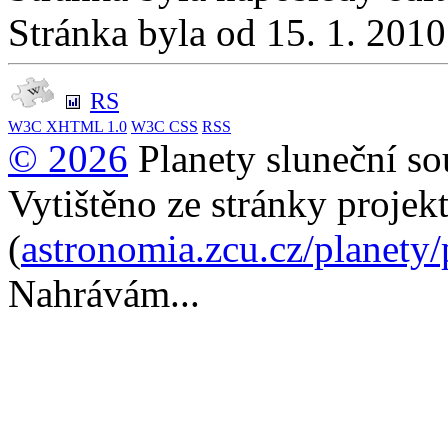
Stránka byla od 15. 1. 201
RS
W3C
XHTML 1.0
W3C
CSS
RSS
© 2026
Planety sluneční so
Vytištěno ze stránky projek
(
astronomia.zcu.cz/planety
Nahrávám...