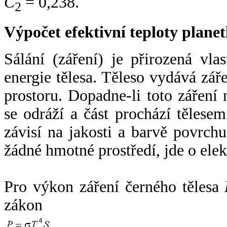
C
= 0,238.
2
Výpočet efektivní teploty plan
Sálání (záření) je přirozená vla
energie tělesa. Těleso vydává zá
prostoru. Dopadne-li toto záření n
se odráží a část prochází tělesem
závisí na jakosti a barvě povrch
žádné hmotné prostředí, jde o ele
Pro výkon záření černého tělesa
zákon