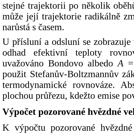
stejné trajektorii po několik oběh
může její trajektorie radikálně zm
narůstá s časem.
U přísluní a odsluní se zobrazuje
odhad efektivní teploty rovno
uvažováno Bondovo albedo
A
= 
použit Stefanův-Boltzmannův zák
termodynamické rovnováze. Abs
plochou průřezu, kdežto emise po
Výpočet pozorované hvězdné ve
K výpočtu pozorované hvězdné v