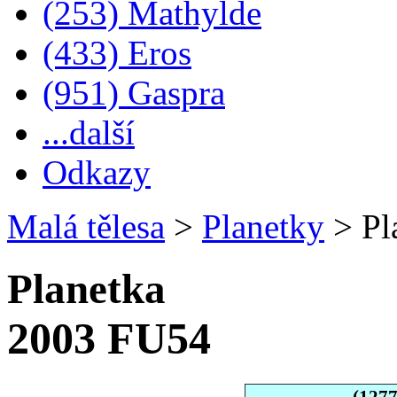
(253) Mathylde
(433) Eros
(951) Gaspra
...další
Odkazy
Malá tělesa
>
Planetky
>
Pl
Planetka
2003 FU54
(127