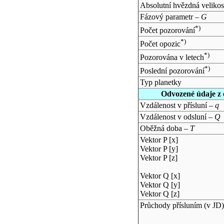
Absolutní hvězdná velikos
Fázový parametr –
G
*)
Počet pozorování
*)
Počet opozic
*)
Pozorována v letech
*)
Poslední pozorování
Typ planetky
Odvozené údaje z 
Vzdálenost v přísluní –
q
Vzdálenost v odsluní –
Q
Oběžná doba –
T
Vektor P [x]
Vektor P [y]
Vektor P [z]
Vektor Q [x]
Vektor Q [y]
Vektor Q [z]
Průchody přísluním (v
JD
)