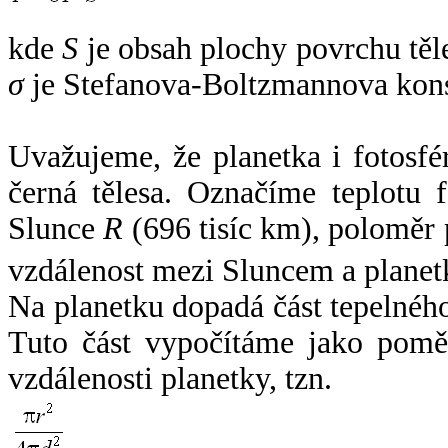
kde
S
je obsah plochy povrchu těl
σ
je Stefanova-Boltzmannova kons
Uvažujeme, že planetka i fotosfér
černá tělesa. Označíme teplotu 
Slunce
R
(696 tisíc km), poloměr
vzdálenost mezi Sluncem a plane
Na planetku dopadá část tepelnéh
Tuto část vypočítáme jako pomě
vzdálenosti planetky, tzn.