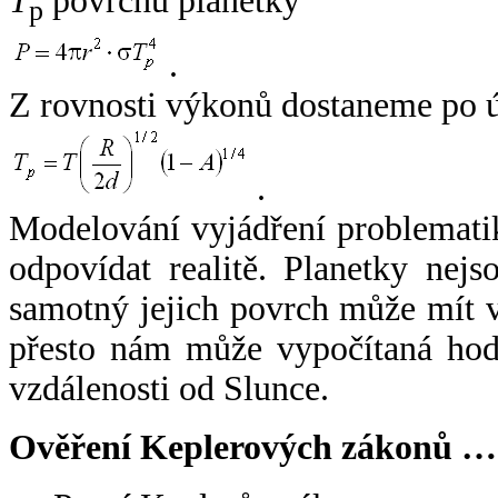
T
povrchu planetky
p
.
Z rovnosti výkonů dostaneme po 
.
Modelování vyjádření problemati
odpovídat realitě. Planetky nejso
samotný jejich povrch může mít v
přesto nám může vypočítaná hodn
vzdálenosti od Slunce.
Ověření Keplerových zákonů …