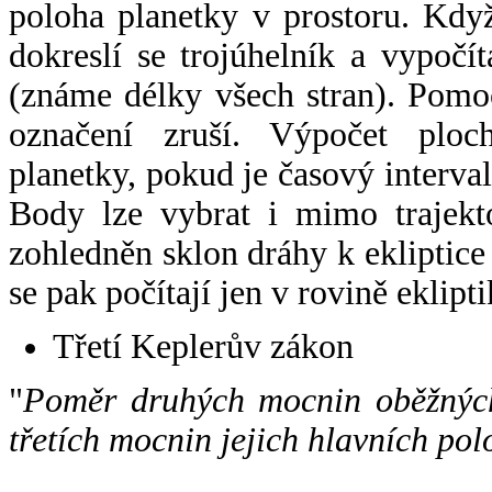
poloha planetky v prostoru. Kdy
dokreslí se trojúhelník a vypoč
(známe délky všech stran). Pomo
označení zruší. Výpočet ploch
planetky, pokud je časový interval
Body lze vybrat i mimo trajekto
zohledněn sklon dráhy k ekliptice
se pak počítají jen v rovině eklipti
Třetí Keplerův zákon
"
Poměr druhých mocnin oběžných
třetích mocnin jejich hlavních pol