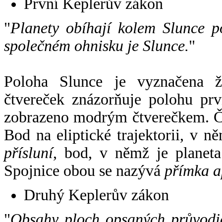
První Keplerův zákon
"
Planety obíhají kolem Slunce p
společném ohnisku je Slunce.
"
Poloha Slunce je vyznačena 
čtvereček znázorňuje polohu pr
zobrazeno modrým čtverečkem. Če
Bod na eliptické trajektorii, v n
přísluní
, bod, v němž je planet
Spojnice obou se nazývá
přímka a
Druhý Keplerův zákon
"
Obsahy ploch opsaných průvodič