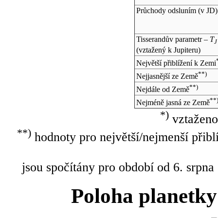
Průchody odsluním (v
JD
)
Tisserandův parametr –
T
J
(vztažený k Jupiteru)
Největší přiblížení k Zemi
**)
Nejjasnější ze Země
**)
Nejdále od Země
**
Nejméně jasná ze Země
*)
vztaženo
**)
hodnoty pro největší/nejmenší přibl
jsou spočítány pro období od 6. srpna
Poloha planetky