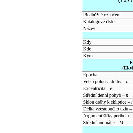
Předběžné označení
Katalogové číslo
Název
Kdy
Kde
Kým
E
(Ekv
Epocha
Velká poloosa dráhy –
a
Excentricita –
e
Střední denní pohyb –
n
Sklon dráhy k ekliptice –
i
Délka vzestupného uzlu –
Argument šířky perihelu 
Střední anomálie –
M