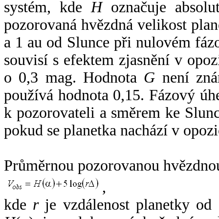
systém, kde
H
označuje absolut
pozorovaná hvězdná velikost plan
a 1 au od Slunce při nulovém fá
souvisí s efektem zjasnění v opoz
o 0,3 mag. Hodnota
G
není zná
používá hodnota 0,15. Fázový úh
k pozorovateli a směrem ke Slunc
pokud se planetka nachází v opozi
Průměrnou pozorovanou hvězdnou 
,
kde
r
je vzdálenost planetky od