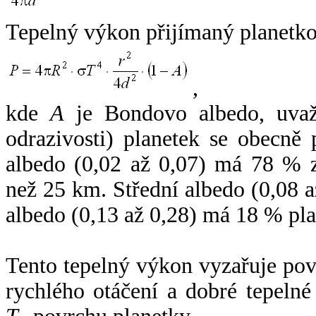
Tepelný výkon přijímaný planetko
,
kde
A
je Bondovo albedo, uvaž
odrazivosti) planetek se obecně
albedo (0,02 až 0,07) má 78 % z
než 25 km. Střední albedo (0,08 
albedo (0,13 až 0,28) má 18 % pla
Tento tepelný výkon vyzařuje po
rychlého otáčení a dobré tepelné