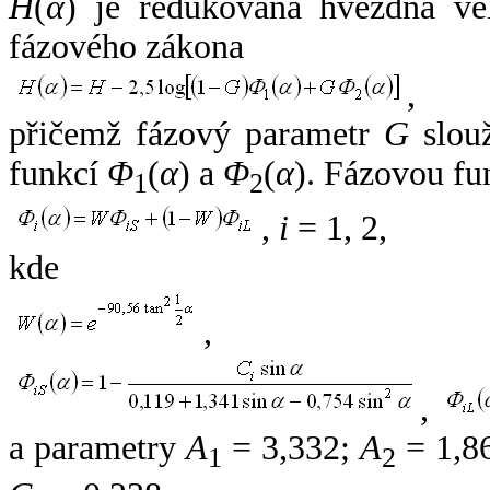
H
(
α
) je redukovaná hvězdná vel
fázového zákona
,
přičemž fázový parametr
G
slouž
funkcí
Φ
(
α
) a
Φ
(
α
). Fázovou fu
1
2
,
i
= 1, 2,
kde
,
,
a parametry
A
= 3,332;
A
= 1,8
1
2