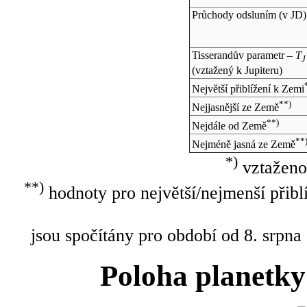
Průchody odsluním (v
JD
)
Tisserandův parametr –
T
J
(vztažený k Jupiteru)
Největší přiblížení k Zemi
**)
Nejjasnější ze Země
**)
Nejdále od Země
**
Nejméně jasná ze Země
*)
vztaženo
**)
hodnoty pro největší/nejmenší přibl
jsou spočítány pro období od 8. srpna
Poloha planetky