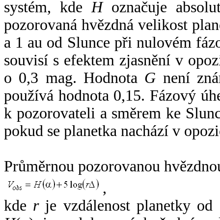
systém, kde
H
označuje absolut
pozorovaná hvězdná velikost plan
a 1 au od Slunce při nulovém fá
souvisí s efektem zjasnění v opoz
o 0,3 mag. Hodnota
G
není zná
používá hodnota 0,15. Fázový úh
k pozorovateli a směrem ke Slunc
pokud se planetka nachází v opozi
Průměrnou pozorovanou hvězdnou 
,
kde
r
je vzdálenost planetky od