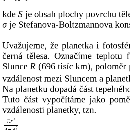
kde
S
je obsah plochy povrchu těl
σ
je Stefanova-Boltzmannova kons
Uvažujeme, že planetka i fotosfér
černá tělesa. Označíme teplotu 
Slunce
R
(696 tisíc km), poloměr
vzdálenost mezi Sluncem a plane
Na planetku dopadá část tepelnéh
Tuto část vypočítáme jako pomě
vzdálenosti planetky, tzn.