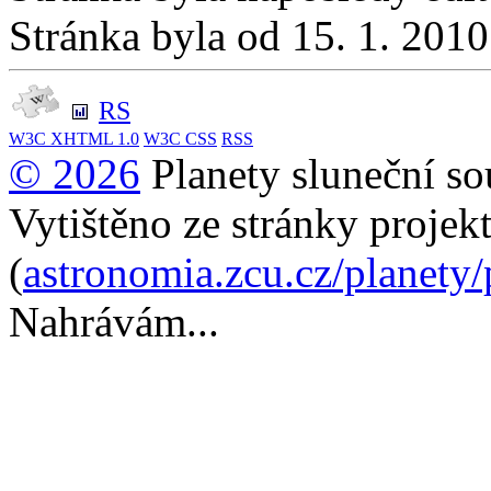
Stránka byla od 15. 1. 201
RS
W3C
XHTML 1.0
W3C
CSS
RSS
© 2026
Planety sluneční so
Vytištěno ze stránky projek
(
astronomia.zcu.cz/planety
Nahrávám...