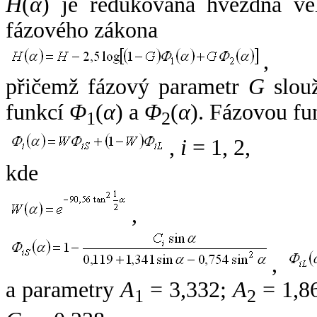
H
(
α
) je redukovaná hvězdná vel
fázového zákona
,
přičemž fázový parametr
G
slouž
funkcí
Φ
(
α
) a
Φ
(
α
). Fázovou fu
1
2
,
i
= 1, 2,
kde
,
,
a parametry
A
= 3,332;
A
= 1,8
1
2