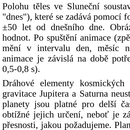
Polohu těles ve Sluneční sousta
"dnes"), které se zadává pomocí 
±50 let od dnešního dne. Obráz
hodnot. Po spuštění animace (zpě
mění v intervalu den, měsíc ne
animace je závislá na době potř
0,5-0,8 s).
Dráhové elementy kosmických t
gravitace Jupitera a Saturna neu
planety jsou platné pro delší č
obtížné jejich určení, neboť je 
přesnosti, jakou požadujeme. Pla