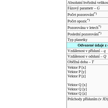
Absolutní hvězdná velikos
Fázový parametr –
G
*)
Počet pozorování
*)
Počet opozic
*)
Pozorována v letech
*)
Poslední pozorování
Typ planetky
Odvozené údaje z 
Vzdálenost v přísluní –
q
Vzdálenost v odsluní –
Q
Oběžná doba –
T
Vektor P [x]
Vektor P [y]
Vektor P [z]
Vektor Q [x]
Vektor Q [y]
Vektor Q [z]
Průchody přísluním (v
JD
)