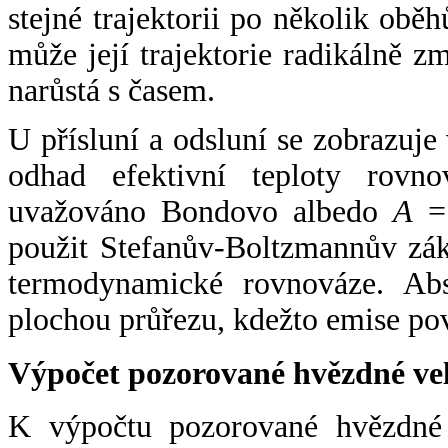
stejné trajektorii po několik oběh
může její trajektorie radikálně zm
narůstá s časem.
U přísluní a odsluní se zobrazuje
odhad efektivní teploty rovno
uvažováno Bondovo albedo
A
= 
použit Stefanův-Boltzmannův zák
termodynamické rovnováze. Abs
plochou průřezu, kdežto emise po
Výpočet pozorované hvězdné ve
K výpočtu pozorované hvězdné v