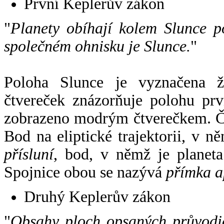
První Keplerův zákon
"
Planety obíhají kolem Slunce p
společném ohnisku je Slunce.
"
Poloha Slunce je vyznačena 
čtvereček znázorňuje polohu pr
zobrazeno modrým čtverečkem. Če
Bod na eliptické trajektorii, v n
přísluní
, bod, v němž je planet
Spojnice obou se nazývá
přímka a
Druhý Keplerův zákon
"
Obsahy ploch opsaných průvodič