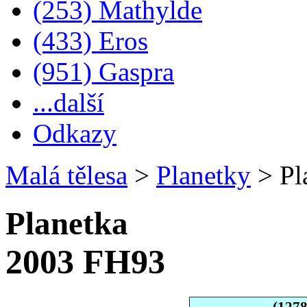
(253) Mathylde
(433) Eros
(951) Gaspra
...další
Odkazy
Malá tělesa
>
Planetky
>
Pl
Planetka
2003 FH93
(127