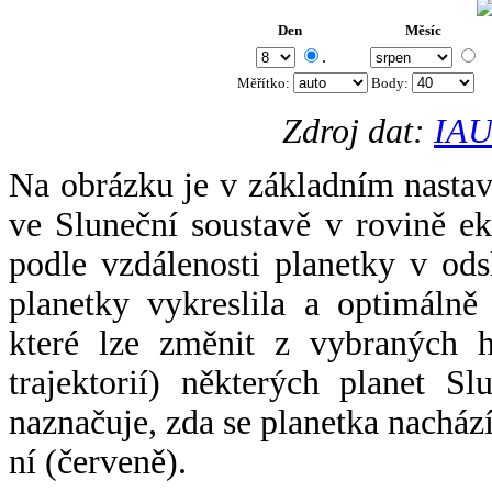
Den
Měsíc
.
Měřítko:
Body
:
Zdroj dat:
IAU
Na obrázku je v základním nastav
ve Sluneční soustavě v rovině ek
podle vzdálenosti planetky v odsl
planetky vykreslila a optimálně
které lze změnit z vybraných h
trajektorií) některých planet Sl
naznačuje, zda se planetka nacház
ní (červeně).