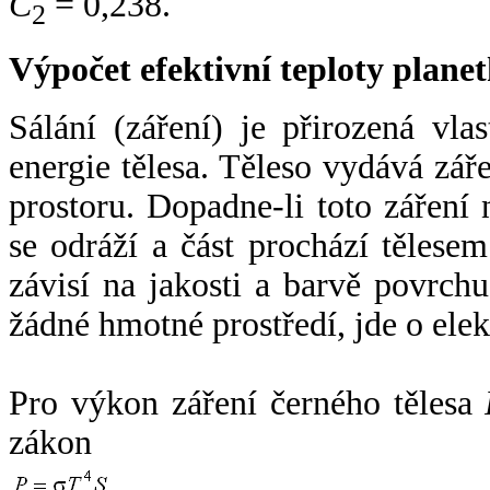
C
= 0,238.
2
Výpočet efektivní teploty plan
Sálání (záření) je přirozená vla
energie tělesa. Těleso vydává zá
prostoru. Dopadne-li toto záření n
se odráží a část prochází tělesem
závisí na jakosti a barvě povrch
žádné hmotné prostředí, jde o ele
Pro výkon záření černého tělesa
zákon