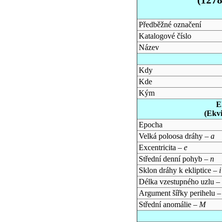
Předběžné označení
Katalogové číslo
Název
Kdy
Kde
Kým
E
(Ekv
Epocha
Velká poloosa dráhy –
a
Excentricita –
e
Střední denní pohyb –
n
Sklon dráhy k ekliptice –
i
Délka vzestupného uzlu –
Argument šířky perihelu 
Střední anomálie –
M