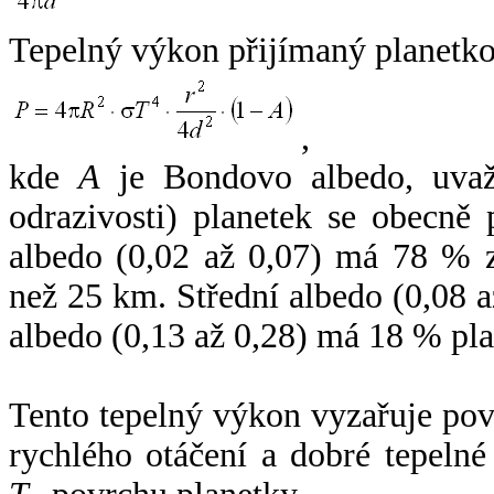
Tepelný výkon přijímaný planetko
,
kde
A
je Bondovo albedo, uvaž
odrazivosti) planetek se obecně
albedo (0,02 až 0,07) má 78 % z
než 25 km. Střední albedo (0,08 
albedo (0,13 až 0,28) má 18 % pla
Tento tepelný výkon vyzařuje po
rychlého otáčení a dobré tepelné