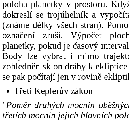
poloha planetky v prostoru. Kdy
dokreslí se trojúhelník a vypoč
(známe délky všech stran). Pomo
označení zruší. Výpočet ploch
planetky, pokud je časový interval
Body lze vybrat i mimo trajekto
zohledněn sklon dráhy k ekliptice
se pak počítají jen v rovině eklipti
Třetí Keplerův zákon
"
Poměr druhých mocnin oběžných
třetích mocnin jejich hlavních pol