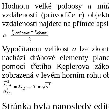
Hodnotu velké poloosy
a
může
vzdáleností (průvodiče
r
) objekt
vzdáleností najdete na přímce apsi
Vypočítanou velikost
a
lze zkont
nachází dráhové elementy plane
pomocí třetího Keplerova zák
zobrazená v levém horním rohu o
Stránka byla naposledy edi