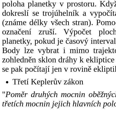
poloha planetky v prostoru. Kdy
dokreslí se trojúhelník a vypoč
(známe délky všech stran). Pomo
označení zruší. Výpočet ploch
planetky, pokud je časový interval
Body lze vybrat i mimo trajekto
zohledněn sklon dráhy k ekliptice
se pak počítají jen v rovině eklipti
Třetí Keplerův zákon
"
Poměr druhých mocnin oběžných
třetích mocnin jejich hlavních pol