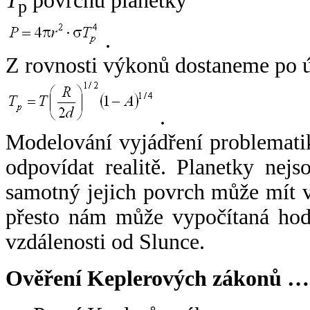
T
povrchu planetky
p
.
Z rovnosti výkonů dostaneme po 
.
Modelování vyjádření problemati
odpovídat realitě. Planetky nejso
samotný jejich povrch může mít v
přesto nám může vypočítaná hodn
vzdálenosti od Slunce.
Ověření Keplerových zákonů …