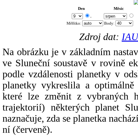
Den
Měsíc
.
Měřítko:
Body
:
Zdroj dat:
IAU
Na obrázku je v základním nastav
ve Sluneční soustavě v rovině ek
podle vzdálenosti planetky v odsl
planetky vykreslila a optimálně
které lze změnit z vybraných h
trajektorií) některých planet Sl
naznačuje, zda se planetka nacház
ní (červeně).