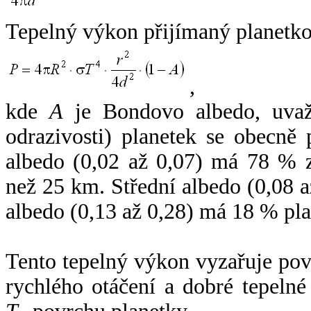
Tepelný výkon přijímaný planetko
,
kde
A
je Bondovo albedo, uvaž
odrazivosti) planetek se obecně
albedo (0,02 až 0,07) má 78 % z
než 25 km. Střední albedo (0,08 
albedo (0,13 až 0,28) má 18 % pla
Tento tepelný výkon vyzařuje po
rychlého otáčení a dobré tepelné