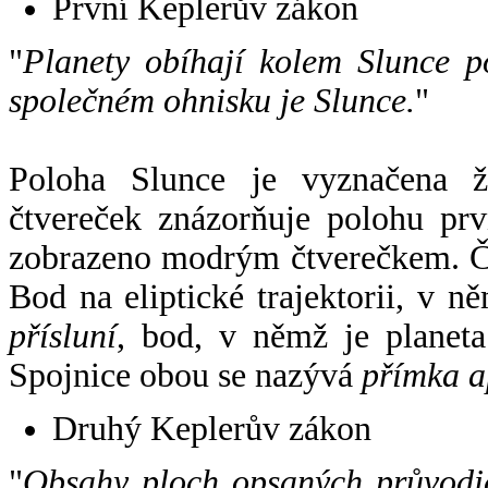
První Keplerův zákon
"
Planety obíhají kolem Slunce p
společném ohnisku je Slunce.
"
Poloha Slunce je vyznačena 
čtvereček znázorňuje polohu pr
zobrazeno modrým čtverečkem. Če
Bod na eliptické trajektorii, v n
přísluní
, bod, v němž je planet
Spojnice obou se nazývá
přímka a
Druhý Keplerův zákon
"
Obsahy ploch opsaných průvodič