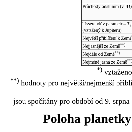
Průchody odsluním (v
JD
)
Tisserandův parametr –
T
J
(vztažený k Jupiteru)
Největší přiblížení k Zemi
**)
Nejjasnější ze Země
**)
Nejdále od Země
**
Nejméně jasná ze Země
*)
vztaženo
**)
hodnoty pro největší/nejmenší přibl
jsou spočítány pro období od 9. srpna
Poloha planetky