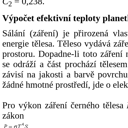
C
= 0,238.
2
Výpočet efektivní teploty plan
Sálání (záření) je přirozená vla
energie tělesa. Těleso vydává zá
prostoru. Dopadne-li toto záření n
se odráží a část prochází tělesem
závisí na jakosti a barvě povrch
žádné hmotné prostředí, jde o ele
Pro výkon záření černého tělesa
zákon