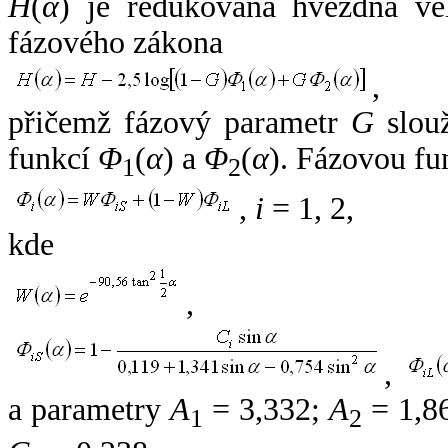
H
(
α
) je redukovaná hvězdná vel
fázového zákona
,
přičemž fázový parametr
G
slouž
funkcí
Φ
(
α
) a
Φ
(
α
). Fázovou fu
1
2
,
i
= 1, 2,
kde
,
,
a parametry
A
= 3,332;
A
= 1,8
1
2