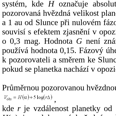
systém, kde
H
označuje absolut
pozorovaná hvězdná velikost plan
a 1 au od Slunce při nulovém fá
souvisí s efektem zjasnění v opoz
o 0,3 mag. Hodnota
G
není zná
používá hodnota 0,15. Fázový úh
k pozorovateli a směrem ke Slunc
pokud se planetka nachází v opozi
Průměrnou pozorovanou hvězdnou 
,
kde
r
je vzdálenost planetky od