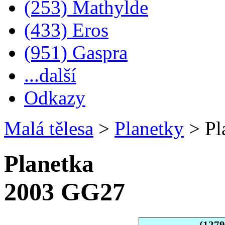
(253) Mathylde
(433) Eros
(951) Gaspra
...další
Odkazy
Malá tělesa
>
Planetky
>
Pl
Planetka
2003 GG27
(127