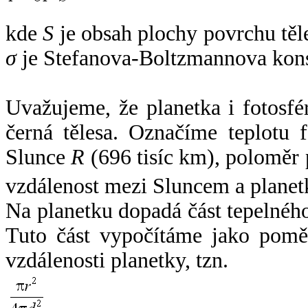
kde
S
je obsah plochy povrchu těl
σ
je Stefanova-Boltzmannova kons
Uvažujeme, že planetka i fotosfér
černá tělesa. Označíme teplotu 
Slunce
R
(696 tisíc km), poloměr
vzdálenost mezi Sluncem a plane
Na planetku dopadá část tepelnéh
Tuto část vypočítáme jako pomě
vzdálenosti planetky, tzn.