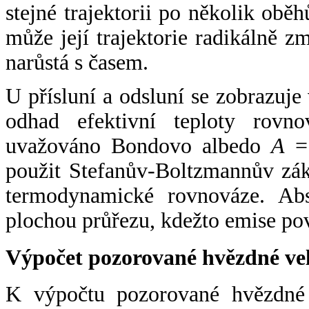
stejné trajektorii po několik oběh
může její trajektorie radikálně zm
narůstá s časem.
U přísluní a odsluní se zobrazuje
odhad efektivní teploty rovno
uvažováno Bondovo albedo
A
= 
použit Stefanův-Boltzmannův zák
termodynamické rovnováze. Abs
plochou průřezu, kdežto emise po
Výpočet pozorované hvězdné ve
K výpočtu pozorované hvězdné v