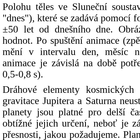
Polohu těles ve Sluneční sousta
"dnes"), které se zadává pomocí 
±50 let od dnešního dne. Obráz
hodnot. Po spuštění animace (zpě
mění v intervalu den, měsíc ne
animace je závislá na době potř
0,5-0,8 s).
Dráhové elementy kosmických t
gravitace Jupitera a Saturna neu
planety jsou platné pro delší č
obtížné jejich určení, neboť je 
přesnosti, jakou požadujeme. Pla