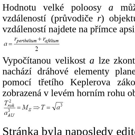
Hodnotu velké poloosy
a
může
vzdáleností (průvodiče
r
) objekt
vzdáleností najdete na přímce apsi
Vypočítanou velikost
a
lze zkont
nachází dráhové elementy plane
pomocí třetího Keplerova zák
zobrazená v levém horním rohu o
Stránka byla naposledy edi