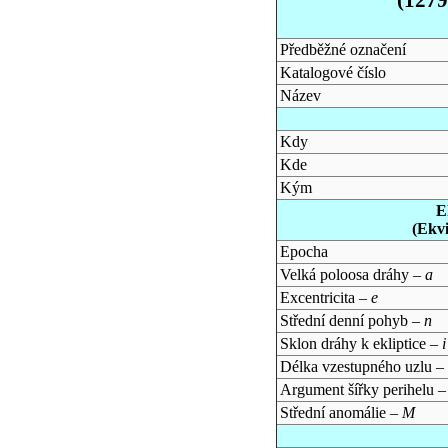
Předběžné označení
Katalogové číslo
Název
Kdy
Kde
Kým
E
(Ekv
Epocha
Velká poloosa dráhy –
a
Excentricita –
e
Střední denní pohyb –
n
Sklon dráhy k ekliptice –
i
Délka vzestupného uzlu –
Argument šířky perihelu 
Střední anomálie –
M