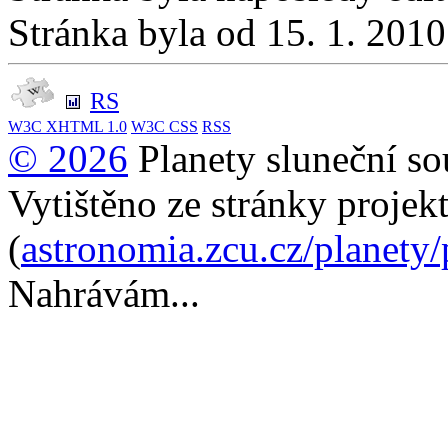
Stránka byla od 15. 1. 201
RS
W3C
XHTML 1.0
W3C
CSS
RSS
© 2026
Planety sluneční so
Vytištěno ze stránky projek
(
astronomia.zcu.cz/planety
Nahrávám...