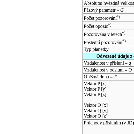
Absolutní hvězdná velikos
Fázový parametr –
G
*)
Počet pozorování
*)
Počet opozic
*)
Pozorována v letech
*)
Poslední pozorování
Typ planetky
Odvozené údaje z 
Vzdálenost v přísluní –
q
Vzdálenost v odsluní –
Q
Oběžná doba –
T
Vektor P [x]
Vektor P [y]
Vektor P [z]
Vektor Q [x]
Vektor Q [y]
Vektor Q [z]
Průchody přísluním (v
JD
)