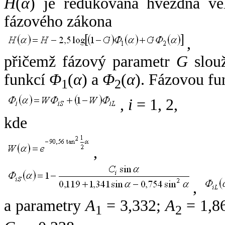
H
(
α
) je redukovaná hvězdná vel
fázového zákona
,
přičemž fázový parametr
G
slouž
funkcí
Φ
(
α
) a
Φ
(
α
). Fázovou fu
1
2
,
i
= 1, 2,
kde
,
,
a parametry
A
= 3,332;
A
= 1,8
1
2