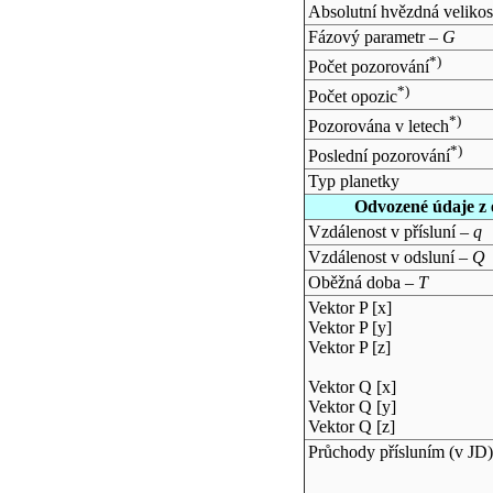
Absolutní hvězdná velikos
Fázový parametr –
G
*)
Počet pozorování
*)
Počet opozic
*)
Pozorována v letech
*)
Poslední pozorování
Typ planetky
Odvozené údaje z 
Vzdálenost v přísluní –
q
Vzdálenost v odsluní –
Q
Oběžná doba –
T
Vektor P [x]
Vektor P [y]
Vektor P [z]
Vektor Q [x]
Vektor Q [y]
Vektor Q [z]
Průchody přísluním (v
JD
)