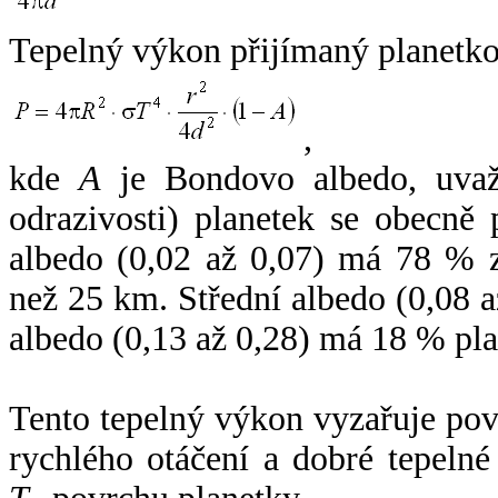
Tepelný výkon přijímaný planetko
,
kde
A
je Bondovo albedo, uvaž
odrazivosti) planetek se obecně
albedo (0,02 až 0,07) má 78 % z
než 25 km. Střední albedo (0,08 
albedo (0,13 až 0,28) má 18 % pla
Tento tepelný výkon vyzařuje po
rychlého otáčení a dobré tepelné