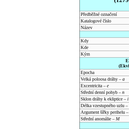
Předběžné označení
Katalogové číslo
Název
Kdy
Kde
Kým
E
(Ekv
Epocha
Velká poloosa dráhy –
a
Excentricita –
e
Střední denní pohyb –
n
Sklon dráhy k ekliptice –
i
Délka vzestupného uzlu –
Argument šířky perihelu 
Střední anomálie –
M