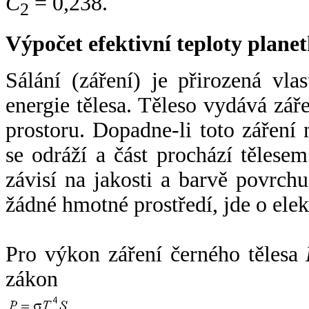
C
= 0,238.
2
Výpočet efektivní teploty plan
Sálání (záření) je přirozená vla
energie tělesa. Těleso vydává zá
prostoru. Dopadne-li toto záření n
se odráží a část prochází tělesem
závisí na jakosti a barvě povrch
žádné hmotné prostředí, jde o ele
Pro výkon záření černého tělesa
zákon