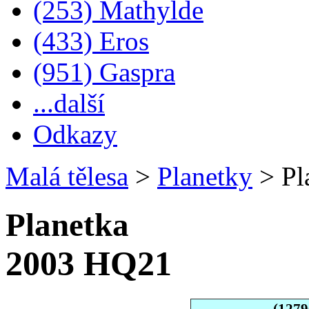
(253) Mathylde
(433) Eros
(951) Gaspra
...další
Odkazy
Malá tělesa
>
Planetky
>
Pl
Planetka
2003 HQ21
(127