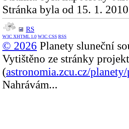
Stránka byla od 15. 1. 201
RS
W3C
XHTML 1.0
W3C
CSS
RSS
© 2026
Planety sluneční so
Vytištěno ze stránky projek
(
astronomia.zcu.cz/planety
Nahrávám...