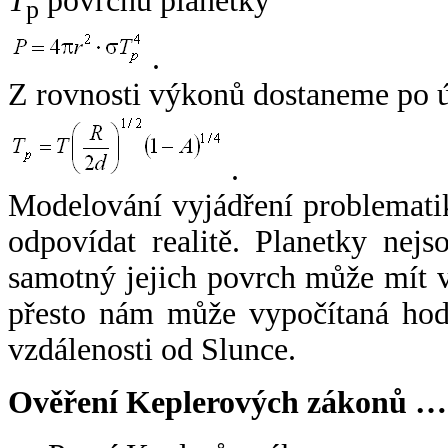
T
povrchu planetky
p
.
Z rovnosti výkonů dostaneme po 
.
Modelování vyjádření problemati
odpovídat realitě. Planetky nejso
samotný jejich povrch může mít v
přesto nám může vypočítaná hodn
vzdálenosti od Slunce.
Ověření Keplerových zákonů …