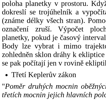
poloha planetky v prostoru. Kdy
dokreslí se trojúhelník a vypoč
(známe délky všech stran). Pomo
označení zruší. Výpočet ploch
planetky, pokud je časový interval
Body lze vybrat i mimo trajekto
zohledněn sklon dráhy k ekliptice
se pak počítají jen v rovině eklipti
Třetí Keplerův zákon
"
Poměr druhých mocnin oběžných
třetích mocnin jejich hlavních pol