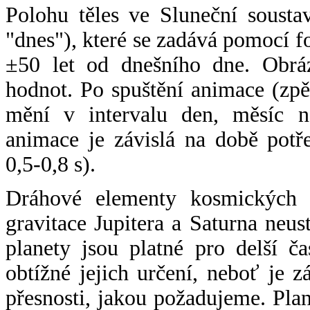
Polohu těles ve Sluneční sousta
"dnes"), které se zadává pomocí 
±50 let od dnešního dne. Obráz
hodnot. Po spuštění animace (zpě
mění v intervalu den, měsíc ne
animace je závislá na době potř
0,5-0,8 s).
Dráhové elementy kosmických t
gravitace Jupitera a Saturna neu
planety jsou platné pro delší č
obtížné jejich určení, neboť je 
přesnosti, jakou požadujeme. Pla