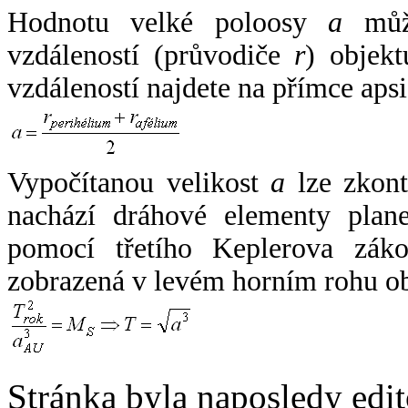
Hodnotu velké poloosy
a
může
vzdáleností (průvodiče
r
) objekt
vzdáleností najdete na přímce apsi
Vypočítanou velikost
a
lze zkont
nachází dráhové elementy plane
pomocí třetího Keplerova zák
zobrazená v levém horním rohu o
Stránka byla naposledy edi