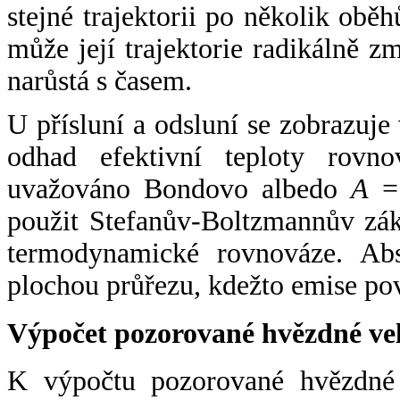
stejné trajektorii po několik oběh
může její trajektorie radikálně zm
narůstá s časem.
U přísluní a odsluní se zobrazuje
odhad efektivní teploty rovno
uvažováno Bondovo albedo
A
= 
použit Stefanův-Boltzmannův zák
termodynamické rovnováze. Abs
plochou průřezu, kdežto emise po
Výpočet pozorované hvězdné ve
K výpočtu pozorované hvězdné v