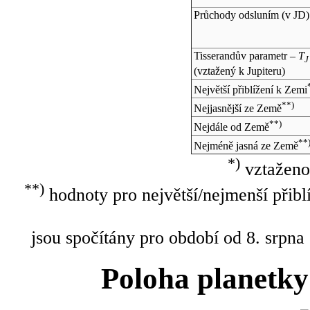
Průchody odsluním (v
JD
)
Tisserandův parametr –
T
J
(vztažený k Jupiteru)
Největší přiblížení k Zemi
**)
Nejjasnější ze Země
**)
Nejdále od Země
**
Nejméně jasná ze Země
*)
vztaženo
**)
hodnoty pro největší/nejmenší přibl
jsou spočítány pro období od 8. srpna
Poloha planetky