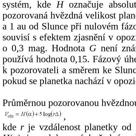
systém, kde
H
označuje absolut
pozorovaná hvězdná velikost plan
a 1 au od Slunce při nulovém fá
souvisí s efektem zjasnění v opoz
o 0,3 mag. Hodnota
G
není zná
používá hodnota 0,15. Fázový úh
k pozorovateli a směrem ke Slunc
pokud se planetka nachází v opozi
Průměrnou pozorovanou hvězdnou 
,
kde
r
je vzdálenost planetky od