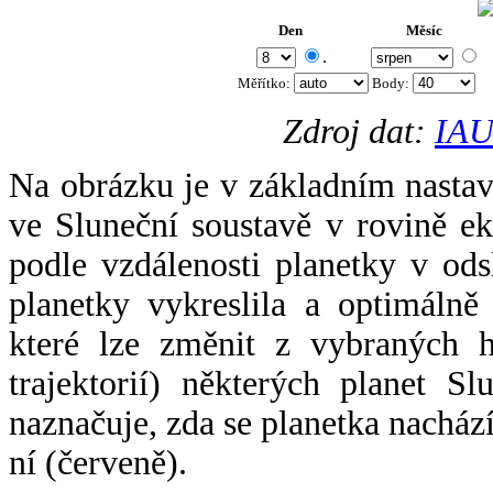
Den
Měsíc
.
Měřítko:
Body
:
Zdroj dat:
IAU
Na obrázku je v základním nastav
ve Sluneční soustavě v rovině ek
podle vzdálenosti planetky v odsl
planetky vykreslila a optimálně
které lze změnit z vybraných h
trajektorií) některých planet Sl
naznačuje, zda se planetka nacház
ní (červeně).