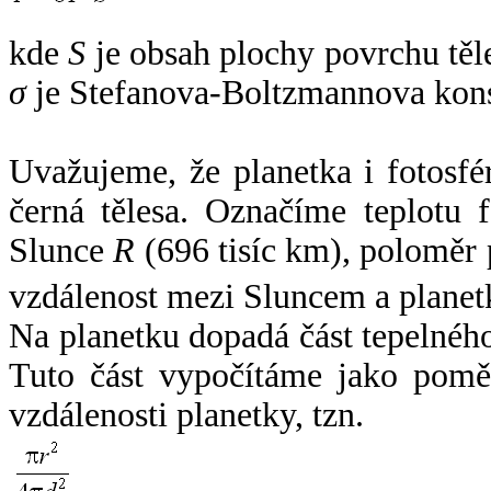
kde
S
je obsah plochy povrchu těl
σ
je Stefanova-Boltzmannova kons
Uvažujeme, že planetka i fotosfér
černá tělesa. Označíme teplotu 
Slunce
R
(696 tisíc km), poloměr
vzdálenost mezi Sluncem a plane
Na planetku dopadá část tepelnéh
Tuto část vypočítáme jako pomě
vzdálenosti planetky, tzn.