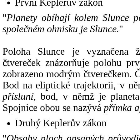
První Keplerův zákon
"
Planety obíhají kolem Slunce p
společném ohnisku je Slunce.
"
Poloha Slunce je vyznačena 
čtvereček znázorňuje polohu pr
zobrazeno modrým čtverečkem. Če
Bod na eliptické trajektorii, v n
přísluní
, bod, v němž je planet
Spojnice obou se nazývá
přímka a
Druhý Keplerův zákon
"
Obsahy ploch opsaných průvodič