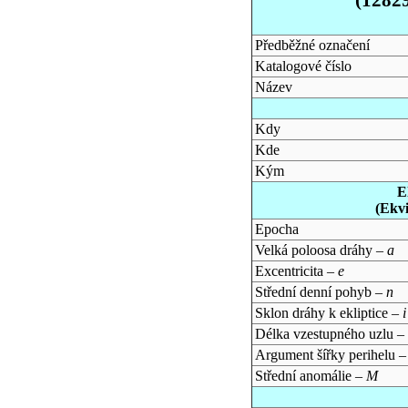
Předběžné označení
Katalogové číslo
Název
Kdy
Kde
Kým
E
(Ekv
Epocha
Velká poloosa dráhy –
a
Excentricita –
e
Střední denní pohyb –
n
Sklon dráhy k ekliptice –
i
Délka vzestupného uzlu –
Argument šířky perihelu 
Střední anomálie –
M