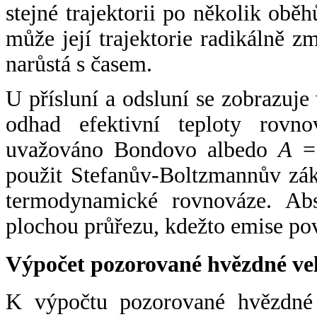
stejné trajektorii po několik oběh
může její trajektorie radikálně zm
narůstá s časem.
U přísluní a odsluní se zobrazuje
odhad efektivní teploty rovno
uvažováno Bondovo albedo
A
= 
použit Stefanův-Boltzmannův zák
termodynamické rovnováze. Abs
plochou průřezu, kdežto emise po
Výpočet pozorované hvězdné ve
K výpočtu pozorované hvězdné v