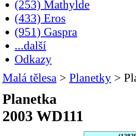
(253) Mathylde
(433) Eros
(951) Gaspra
...další
Odkazy
Malá tělesa
>
Planetky
>
Pl
Planetka
2003 WD111
(1282