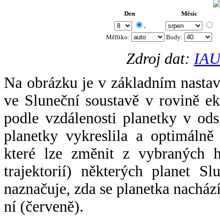
Den
Měsíc
.
Měřítko:
Body
:
Zdroj dat:
IAU
Na obrázku je v základním nastav
ve Sluneční soustavě v rovině ek
podle vzdálenosti planetky v odsl
planetky vykreslila a optimálně
které lze změnit z vybraných h
trajektorií) některých planet Sl
naznačuje, zda se planetka nacház
ní (červeně).