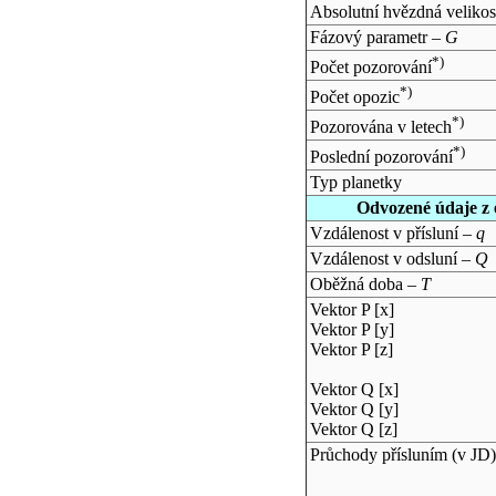
Absolutní hvězdná velikos
Fázový parametr –
G
*)
Počet pozorování
*)
Počet opozic
*)
Pozorována v letech
*)
Poslední pozorování
Typ planetky
Odvozené údaje z 
Vzdálenost v přísluní –
q
Vzdálenost v odsluní –
Q
Oběžná doba –
T
Vektor P [x]
Vektor P [y]
Vektor P [z]
Vektor Q [x]
Vektor Q [y]
Vektor Q [z]
Průchody přísluním (v
JD
)