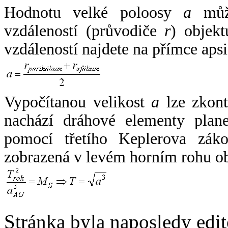
Hodnotu velké poloosy
a
může
vzdáleností (průvodiče
r
) objekt
vzdáleností najdete na přímce apsi
Vypočítanou velikost
a
lze zkont
nachází dráhové elementy plane
pomocí třetího Keplerova zák
zobrazená v levém horním rohu o
Stránka byla naposledy edi