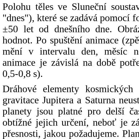
Polohu těles ve Sluneční sousta
"dnes"), které se zadává pomocí 
±50 let od dnešního dne. Obráz
hodnot. Po spuštění animace (zpě
mění v intervalu den, měsíc ne
animace je závislá na době potř
0,5-0,8 s).
Dráhové elementy kosmických t
gravitace Jupitera a Saturna neu
planety jsou platné pro delší č
obtížné jejich určení, neboť je 
přesnosti, jakou požadujeme. Pla