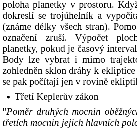
poloha planetky v prostoru. Kdy
dokreslí se trojúhelník a vypoč
(známe délky všech stran). Pomo
označení zruší. Výpočet ploch
planetky, pokud je časový interval
Body lze vybrat i mimo trajekto
zohledněn sklon dráhy k ekliptice
se pak počítají jen v rovině eklipti
Třetí Keplerův zákon
"
Poměr druhých mocnin oběžných
třetích mocnin jejich hlavních pol