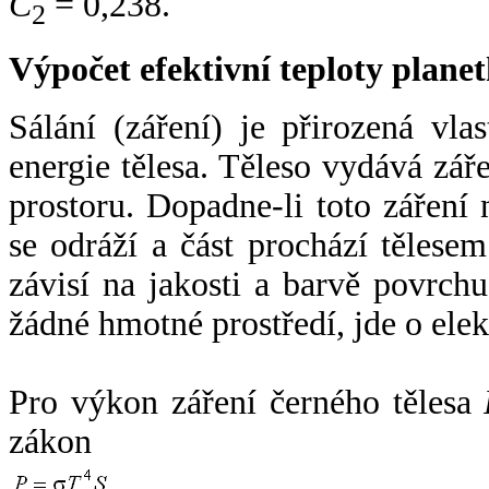
C
= 0,238.
2
Výpočet efektivní teploty plan
Sálání (záření) je přirozená vla
energie tělesa. Těleso vydává zá
prostoru. Dopadne-li toto záření n
se odráží a část prochází tělesem
závisí na jakosti a barvě povrch
žádné hmotné prostředí, jde o ele
Pro výkon záření černého tělesa
zákon