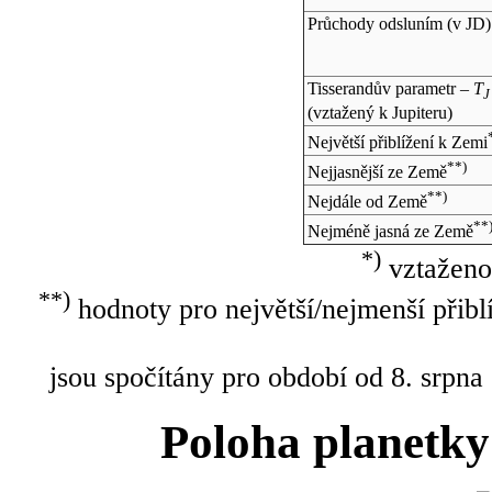
Průchody odsluním (v
JD
)
Tisserandův parametr –
T
J
(vztažený k Jupiteru)
Největší přiblížení k Zemi
**)
Nejjasnější ze Země
**)
Nejdále od Země
**
Nejméně jasná ze Země
*)
vztaženo
**)
hodnoty pro největší/nejmenší přibl
jsou spočítány pro období od 8. srpna
Poloha planetky