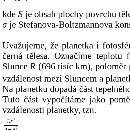
kde
S
je obsah plochy povrchu těl
σ
je Stefanova-Boltzmannova kons
Uvažujeme, že planetka i fotosfér
černá tělesa. Označíme teplotu 
Slunce
R
(696 tisíc km), poloměr
vzdálenost mezi Sluncem a plane
Na planetku dopadá část tepelnéh
Tuto část vypočítáme jako pomě
vzdálenosti planetky, tzn.