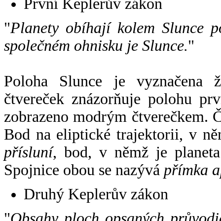
První Keplerův zákon
"
Planety obíhají kolem Slunce p
společném ohnisku je Slunce.
"
Poloha Slunce je vyznačena 
čtvereček znázorňuje polohu pr
zobrazeno modrým čtverečkem. Če
Bod na eliptické trajektorii, v n
přísluní
, bod, v němž je planet
Spojnice obou se nazývá
přímka a
Druhý Keplerův zákon
"
Obsahy ploch opsaných průvodič