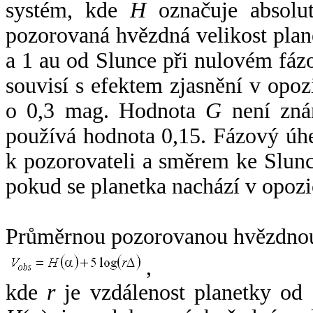
systém, kde
H
označuje absolut
pozorovaná hvězdná velikost plan
a 1 au od Slunce při nulovém fá
souvisí s efektem zjasnění v opoz
o 0,3 mag. Hodnota
G
není zná
používá hodnota 0,15. Fázový úh
k pozorovateli a směrem ke Slunc
pokud se planetka nachází v opozi
Průměrnou pozorovanou hvězdnou 
,
kde
r
je vzdálenost planetky od