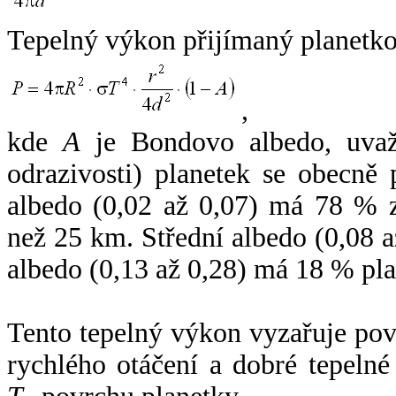
Tepelný výkon přijímaný planetko
,
kde
A
je Bondovo albedo, uvaž
odrazivosti) planetek se obecně
albedo (0,02 až 0,07) má 78 % z
než 25 km. Střední albedo (0,08 
albedo (0,13 až 0,28) má 18 % pla
Tento tepelný výkon vyzařuje po
rychlého otáčení a dobré tepelné