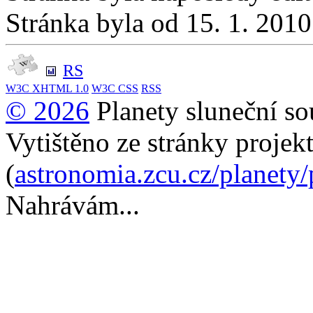
Stránka byla od 15. 1. 201
RS
W3C
XHTML 1.0
W3C
CSS
RSS
© 2026
Planety sluneční so
Vytištěno ze stránky projek
(
astronomia.zcu.cz/planety
Nahrávám...