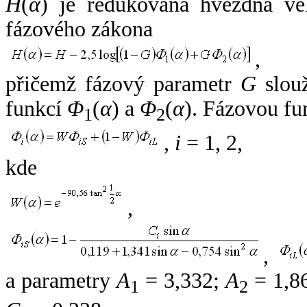
H
(
α
) je redukovaná hvězdná vel
fázového zákona
,
přičemž fázový parametr
G
slouž
funkcí
Φ
(
α
) a
Φ
(
α
). Fázovou fu
1
2
,
i
= 1, 2,
kde
,
,
a parametry
A
= 3,332;
A
= 1,8
1
2